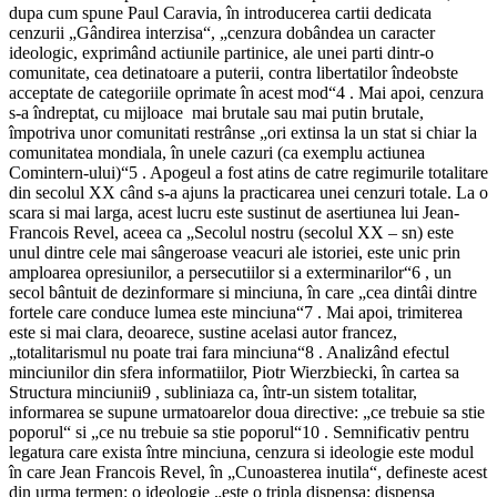
dupa cum spune Paul Caravia, în introducerea cartii dedicata
cenzurii „Gândirea interzisa“, „cenzura dobândea un caracter
ideologic, exprimând actiunile partinice, ale unei parti dintr-o
comunitate, cea detinatoare a puterii, contra libertatilor îndeobste
acceptate de categoriile oprimate în acest mod“4 . Mai apoi, cenzura
s-a îndreptat, cu mijloace mai brutale sau mai putin brutale,
împotriva unor comunitati restrânse „ori extinsa la un stat si chiar la
comunitatea mondiala, în unele cazuri (ca exemplu actiunea
Comintern-ului)“5 . Apogeul a fost atins de catre regimurile totalitare
din secolul XX când s-a ajuns la practicarea unei cenzuri totale. La o
scara si mai larga, acest lucru este sustinut de asertiunea lui Jean-
Francois Revel, aceea ca „Secolul nostru (secolul XX – sn) este
unul dintre cele mai sângeroase veacuri ale istoriei, este unic prin
amploarea opresiunilor, a persecutiilor si a exterminarilor“6 , un
secol bântuit de dezinformare si minciuna, în care „cea dintâi dintre
fortele care conduce lumea este minciuna“7 . Mai apoi, trimiterea
este si mai clara, deoarece, sustine acelasi autor francez,
„totalitarismul nu poate trai fara minciuna“8 . Analizând efectul
minciunilor din sfera informatiilor, Piotr Wierzbiecki, în cartea sa
Structura minciunii9 , subliniaza ca, într-un sistem totalitar,
informarea se supune urmatoarelor doua directive: „ce trebuie sa stie
poporul“ si „ce nu trebuie sa stie poporul“10 . Semnificativ pentru
legatura care exista între minciuna, cenzura si ideologie este modul
în care Jean Francois Revel, în „Cunoasterea inutila“, defineste acest
din urma termen: o ideologie „este o tripla dispensa: dispensa