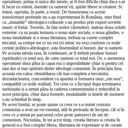
operatiune, prima si unica din istorie, ar fi fost dificila chiar daca s-ar
fi facut cu roboti, darmite cu oameni vii, spirite libere si creatori. Si
totusi, operatia, în parte, a reusit. De bunaseama ca aceste
transformari profunde nu s-au experimentat în România, stiut fiind
ca „mutatiile“ ideologico-culturale s-au produs prin export sovietic
masiv si fortat. Teoretic, în fata noilor cârmuitori, stateau doua solutii
extreme: ca sa poata instaura o noua stare sociala, o noua gândire, o
noua mentalitate si o noua literatura, trebuia sa curete complet
trecutul, sa extirpe tot ce nu era (si nimic nu era) conform cu noile
cerinte politico-ideologice, asta însemnând si bunuri, dar si oameni.
Pe aceasta tabula rasa, în continuare, ar fi trebuit produse bunuri
(spirituale) cu totul noi, de catre oameni cu totul noi. Or, o asemenea
operatiune dusa pâna la capat era o imposibilitate chiar si pentru cel
mai dur si mai optimist dintre ideologii comunisti. În principiu însa,
aceasta era calea: obnubilarea cât mai completa a trecutului,
dezradacinarea, concomitent cu aparitia si formarea unui „om nou“,
compatibil cu noile realitati. Tot ceea ce a început dupa terminarea
razboiului si a urmat pâna la caderea comunismului e reductibil la
acest principiu, chiar daca formele, modalitatile si tintele de moment
s-au schimbat în timp.
Pe acest fundal, se poate spune ca ceea ce s-a numit cenzura
comunista a avut un rol esential, atât în perioada de început, cât si în
ceea ce a urmat pe parcursul celor peste patruzeci de ani de
comunism. Niciodata, în tot acest timp, creatia literara si creatia în
general n-a fost complet libera, libertatea de exprimare si de creatie