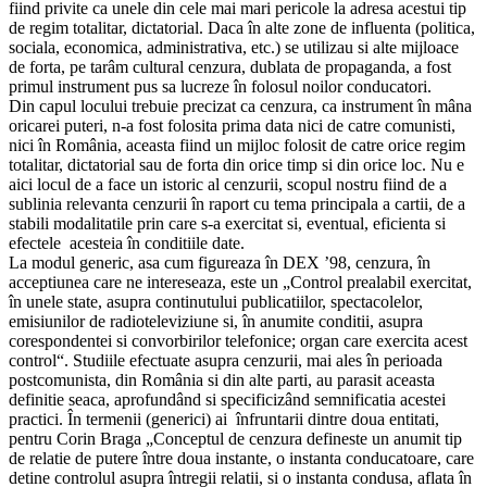
fiind privite ca unele din cele mai mari pericole la adresa acestui tip
de regim totalitar, dictatorial. Daca în alte zone de influenta (politica,
sociala, economica, administrativa, etc.) se utilizau si alte mijloace
de forta, pe tarâm cultural cenzura, dublata de propaganda, a fost
primul instrument pus sa lucreze în folosul noilor conducatori.
Din capul locului trebuie precizat ca cenzura, ca instrument în mâna
oricarei puteri, n-a fost folosita prima data nici de catre comunisti,
nici în România, aceasta fiind un mijloc folosit de catre orice regim
totalitar, dictatorial sau de forta din orice timp si din orice loc. Nu e
aici locul de a face un istoric al cenzurii, scopul nostru fiind de a
sublinia relevanta cenzurii în raport cu tema principala a cartii, de a
stabili modalitatile prin care s-a exercitat si, eventual, eficienta si
efectele acesteia în conditiile date.
La modul generic, asa cum figureaza în DEX ’98, cenzura, în
acceptiunea care ne intereseaza, este un „Control prealabil exercitat,
în unele state, asupra continutului publicatiilor, spectacolelor,
emisiunilor de radioteleviziune si, în anumite conditii, asupra
corespondentei si convorbirilor telefonice; organ care exercita acest
control“. Studiile efectuate asupra cenzurii, mai ales în perioada
postcomunista, din România si din alte parti, au parasit aceasta
definitie seaca, aprofundând si specificizând semnificatia acestei
practici. În termenii (generici) ai înfruntarii dintre doua entitati,
pentru Corin Braga „Conceptul de cenzura defineste un anumit tip
de relatie de putere între doua instante, o instanta conducatoare, care
detine controlul asupra întregii relatii, si o instanta condusa, aflata în