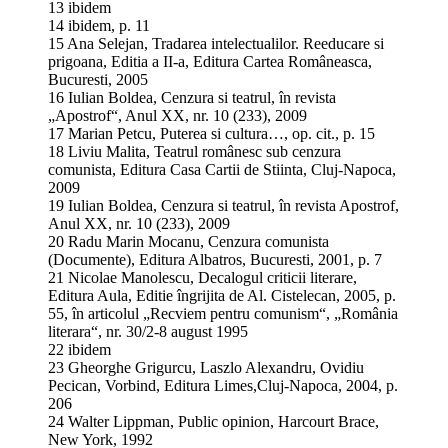
13 ibidem
14 ibidem, p. 11
15 Ana Selejan, Tradarea intelectualilor. Reeducare si
prigoana, Editia a II-a, Editura Cartea Româneasca,
Bucuresti, 2005
16 Iulian Boldea, Cenzura si teatrul, în revista
„Apostrof“, Anul XX, nr. 10 (233), 2009
17 Marian Petcu, Puterea si cultura…, op. cit., p. 15
18 Liviu Malita, Teatrul românesc sub cenzura
comunista, Editura Casa Cartii de Stiinta, Cluj-Napoca,
2009
19 Iulian Boldea, Cenzura si teatrul, în revista Apostrof,
Anul XX, nr. 10 (233), 2009
20 Radu Marin Mocanu, Cenzura comunista
(Documente), Editura Albatros, Bucuresti, 2001, p. 7
21 Nicolae Manolescu, Decalogul criticii literare,
Editura Aula, Editie îngrijita de Al. Cistelecan, 2005, p.
55, în articolul „Recviem pentru comunism“, „România
literara“, nr. 30/2-8 august 1995
22 ibidem
23 Gheorghe Grigurcu, Laszlo Alexandru, Ovidiu
Pecican, Vorbind, Editura Limes,Cluj-Napoca, 2004, p.
206
24 Walter Lippman, Public opinion, Harcourt Brace,
New York, 1992