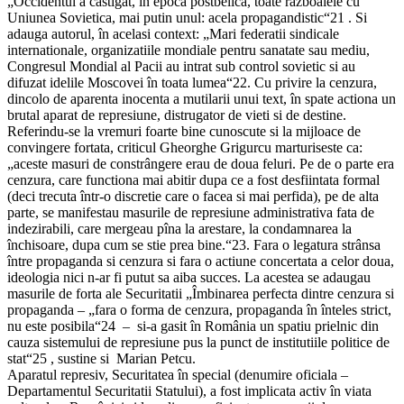
„Occidentul a câstigat, în epoca postbelica, toate razboaiele cu
Uniunea Sovietica, mai putin unul: acela propagandistic“21 . Si
adauga autorul, în acelasi context: „Mari federatii sindicale
internationale, organizatiile mondiale pentru sanatate sau mediu,
Congresul Mondial al Pacii au intrat sub control sovietic si au
difuzat idelile Moscovei în toata lumea“22. Cu privire la cenzura,
dincolo de aparenta inocenta a mutilarii unui text, în spate actiona un
brutal aparat de represiune, distrugator de vieti si de destine.
Referindu-se la vremuri foarte bine cunoscute si la mijloace de
convingere fortata, criticul Gheorghe Grigurcu marturiseste ca:
„aceste masuri de constrângere erau de doua feluri. Pe de o parte era
cenzura, care functiona mai abitir dupa ce a fost desfiintata formal
(deci trecuta într-o discretie care o facea si mai perfida), pe de alta
parte, se manifestau masurile de represiune administrativa fata de
indezirabili, care mergeau pîna la arestare, la condamnarea la
închisoare, dupa cum se stie prea bine.“23. Fara o legatura strânsa
între propaganda si cenzura si fara o actiune concertata a celor doua,
ideologia nici n-ar fi putut sa aiba succes. La acestea se adaugau
masurile de forta ale Securitatii „Îmbinarea perfecta dintre cenzura si
propaganda – „fara o forma de cenzura, propaganda în înteles strict,
nu este posibila“24 – si-a gasit în România un spatiu prielnic din
cauza sistemului de represiune pus la punct de institutiile politice de
stat“25 , sustine si Marian Petcu.
Aparatul represiv, Securitatea în special (denumire oficiala –
Departamentul Securitatii Statului), a fost implicata activ în viata