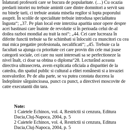
înlaturati profesorii care se bucura de popularitate. (…) Cu ocazia
predarii istoriei nu trebuie amintit care dintre domnitori a servit sau
nu binele tarii, ci trebuie aratata miselia regilor si lupta poporului
asuprit. În scolile de specialitate trebuie introdusa specialitatea
îngusta“; „37. Pe plan local este interzisa aparitia unor opere despre
acei bastinasi care înainte de revolutie si în perioada celui de-al
doilea razboi mondial au trait la noi“; „44. Cei care lucreaza în
diferite functii trebuie sa fie schimbati si înlocuiti cu muncitori cu cea
mai mica pregatire profesionala, necalificati“; „45. Trebuie ca la
facultati sa ajunga cu prioritate cei care provin din cele mai joase
categorii sociale, cei care nu sunt interesati sa se perfectioneze la
nivel înalt, ci doar sa obtina o diploma“28. Lecturând aceasta
directiva ultrasecreta, avem explicatia oficiala a disparitiei de la
catedra, din spatiul public si cultural a elitei românesti si a invaziei
nonvalorilor. Pe de alta parte, se va putea constata ducerea la
îndeplinire sârguincioasa, punct cu punct, a directivei moscovite de
catre executantii din tara.
Note:
1 Caietele Echinox, vol. 4, Restrictii si cenzura, Editura
Dacia,Cluj-Napoca, 2004, p. 5
2 Caietele Echinox, vol. 4, Restrictii si cenzura, Editura
Dacia,Cluj-Napoca, 2004, p. 5