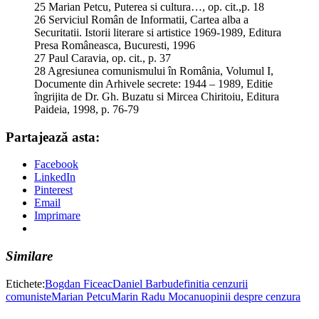
25 Marian Petcu, Puterea si cultura…, op. cit.,p. 18
26 Serviciul Român de Informatii, Cartea alba a
Securitatii. Istorii literare si artistice 1969-1989, Editura
Presa Româneasca, Bucuresti, 1996
27 Paul Caravia, op. cit., p. 37
28 Agresiunea comunismului în România, Volumul I,
Documente din Arhivele secrete: 1944 – 1989, Editie
îngrijita de Dr. Gh. Buzatu si Mircea Chiritoiu, Editura
Paideia, 1998, p. 76-79
Partajează asta:
Facebook
LinkedIn
Pinterest
Email
Imprimare
Similare
Etichete:
Bogdan Ficeac
Daniel Barbu
definitia cenzurii
comuniste
Marian Petcu
Marin Radu Mocanu
opinii despre cenzura