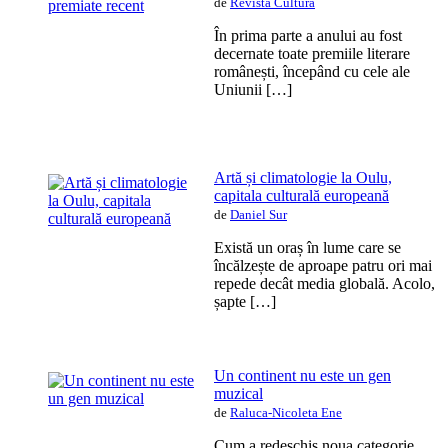
de
Revista Cultura
În prima parte a anului au fost
decernate toate premiile literare
românești, începând cu cele ale
Uniunii […]
Artă și climatologie la Oulu,
capitala culturală europeană
de
Daniel Sur
Există un oraș în lume care se
încălzește de aproape patru ori mai
repede decât media globală. Acolo,
șapte […]
Un continent nu este un gen
muzical
de
Raluca-Nicoleta Ene
Cum a redeschis noua categorie