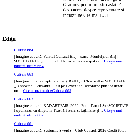
Grammy pentru muzica asiatică
dezbaterea despre reprezentare și
incluziune Cea mai […]
Ediții
Cultura 664
| Imagine copertă: Palatul Cultural Blaj – sursa: Municipiul Blaj |
SOCIETATE Un „picnic nobil la castel” a anticipat în…
Citește mai
mult »
Cultura 664
Cultura 663
| Imagine copertă (captură video): BAIFF, 2026 – baiff.ro SOCIETATE
„Tehnocrat” – cuvântul lunii pe Dexonline Dexonline publică lunar
un…
Citește mai mult »
Cultura 663
Cultura 662
| Imagine copertă: RAD ART FAIR, 2026 | Foto: Daniel Sur SOCIETATE
Populismul ca simptom: Frustrări reale, soluții false și…
Citește mai
mult »
Cultura 662
Cultura 661
| Imagine copertă: Sesiunile SwordS – Club Control, 2026 Credit foto: