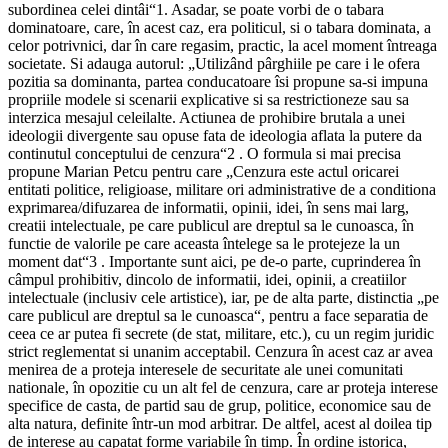
subordinea celei dintâi“1. Asadar, se poate vorbi de o tabara
dominatoare, care, în acest caz, era politicul, si o tabara dominata, a
celor potrivnici, dar în care regasim, practic, la acel moment întreaga
societate. Si adauga autorul: „Utilizând pârghiile pe care i le ofera
pozitia sa dominanta, partea conducatoare îsi propune sa-si impuna
propriile modele si scenarii explicative si sa restrictioneze sau sa
interzica mesajul celeilalte. Actiunea de prohibire brutala a unei
ideologii divergente sau opuse fata de ideologia aflata la putere da
continutul conceptului de cenzura“2 . O formula si mai precisa
propune Marian Petcu pentru care „Cenzura este actul oricarei
entitati politice, religioase, militare ori administrative de a conditiona
exprimarea/difuzarea de informatii, opinii, idei, în sens mai larg,
creatii intelectuale, pe care publicul are dreptul sa le cunoasca, în
functie de valorile pe care aceasta întelege sa le protejeze la un
moment dat“3 . Importante sunt aici, pe de-o parte, cuprinderea în
câmpul prohibitiv, dincolo de informatii, idei, opinii, a creatiilor
intelectuale (inclusiv cele artistice), iar, pe de alta parte, distinctia „pe
care publicul are dreptul sa le cunoasca“, pentru a face separatia de
ceea ce ar putea fi secrete (de stat, militare, etc.), cu un regim juridic
strict reglementat si unanim acceptabil. Cenzura în acest caz ar avea
menirea de a proteja interesele de securitate ale unei comunitati
nationale, în opozitie cu un alt fel de cenzura, care ar proteja interese
specifice de casta, de partid sau de grup, politice, economice sau de
alta natura, definite într-un mod arbitrar. De altfel, acest al doilea tip
de interese au capatat forme variabile în timp. În ordine istorica,