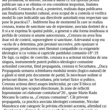
publicare sau a se elimina ce era considerat inoportun, înaintea
publicarii. Cenzura în aval, a posteriori, realizata dupa publicarea
sau finalizarea bunului cultural, avea scopul de a controla si verifica
modul în care indicatiile sau directivele autoritatii erau respectate sau
puse în practica17 . Indiferent însa de momentul în care se realiza
cenzura, teama de sanctiune sau de represiune, asociata dorintei de a
fi si a te exprima în spatiul public, a generat o alta forma insidioasa si
perfida de cenzura si anume autocenzura. „Cenzura nu avea însa
doar rol de control, supraveghere si sanctiune. Adevaratul scop era
«acela de a determina, prin presiuni succesive, prin epuizare si
exasperare, producerea unei literaturi compatibile cu exigentele
ideologice si cu vointa si capriciile partidului comunist»18“.19
De fapt, ca mijloc de coercitie, cenzura n-a actionat niciodata de una
singura, instrumentele puterii politico-ideologice comuniste
actionând concertat, fiind propaganda, cenzura si Securitatea. „Daca
Propaganda urmarea schimbarea modului nostru (logico-natural) de
a gândi si simti prin documente de partid, în istovitoare sedinte si
prelucrari diurne, iar Securitatea, prin torturi fizice si psihice,
Cenzura actiona direct asupra intelectului, pe care îl bloca ori
deturna lent spre scopuri directionate, în zone de reflectii
împrumutate ori elaborate contrafacut“20 , spune Marin Radu
Mocanu în cartea sa, „Cenzura comunista“. Cât priveste
propaganda, ca practica asociata ideologiei comuniste, Nicolae
Manolescu este categoric în privinta eficientei acesteia, afirmând ca: