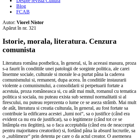
Despre revista Cultura
Blog
FCAB
Autor:
Viorel Nistor
Apărut în nr. 321
Istorie, morala, literatura. Cenzura
comunista
Literatura româna postbelica, în general, si, în aceeasi masura, proza
s-a faurit în conditiile unei patologii de sorginte politica, ale carei
însemne sociale, culturale si morale le-a purtat pâna la caderea
comunismului si, remanent, dupa aceea. În conditiile instaurarii
violente a comunismului, a consolidarii si perpetuarii fortate a
acestuia, proza româneasca si, cu atât mai mult, romanul cu tematica
politica si sociala, nu puteau exista sub semnul normalitatii si al
firescului, nu puteau reprezenta o lume ce se aseza strâmb. Mai mult
de atât, literatura si creatia culturala, în general, au fost fortate sa
contribuie la edificarea acestei „lumi noi“, sa o justifice (când era
evident ca nu era de justificat), sa o legitimeze (când tot ce se
întâmpla era ilegitim), sa o faca acceptabila (când era de neacceptat
pentru majoritatea creatorilor) si, fortând pâna la absurd lucrurile, sa
o „sublimeze“ prin detenta pe care o da actul creator. O asemenea