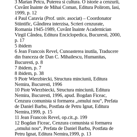
3 Marian Petcu, Puterea si cultura. O istorie a cenzurii,
Cuvânt înainte de Mihai Coman, Editura Polirom, Iasi,
1999, p. 12
4 Paul Caravia (Prof. univ. asociat) – Coordonator
Stiintific, Gândirea interzisa, Scrieri cenzurate,
Romania 1945-1989, Cuvânt înainte Academician
Virgil Cândea, Editura Enciclopedica, Bucuresti, 2000,
p. 17
5 ibidem
6 Jean Francois Revel, Cunoasterea inutila, Traducere
din franceza de Dan C. Mihailescu, Humanitas,
Bucuresti, p. 8
7 ibidem, p. 7
8 ibidem, p. 38
9 Piotr Wierzbiecki, Structura minciunii, Editura
Nemira, Bucuresti, 1996
10 Piotr Wierzbiecki, Structura minciunii, Editura
Nemira, Bucuresti, 1996, apud. Bogdan Ficeac,
Cenzura comunista si formarea „omului nou“, Prefata
de Daniel Barbu, Postfata de Petru Ignat, Editura
Nemira,1999, p. 15
11 Jean Francois Revel, op.cit.,p. 199
12 Bogdan Ficeac, Cenzura comunista si formarea
„omului nou“, Prefata de Daniel Barbu, Postfata de
Petru Ignat, Editura Nemira,1999, p. 13