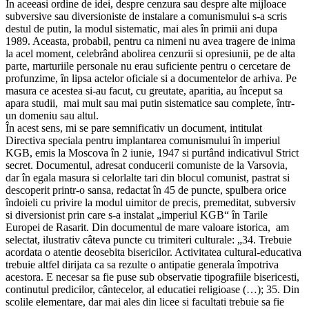
În aceeasi ordine de idei, despre cenzura sau despre alte mijloace
subversive sau diversioniste de instalare a comunismului s-a scris
destul de putin, la modul sistematic, mai ales în primii ani dupa
1989. Aceasta, probabil, pentru ca nimeni nu avea tragere de inima
la acel moment, celebrând abolirea cenzurii si opresiunii, pe de alta
parte, marturiile personale nu erau suficiente pentru o cercetare de
profunzime, în lipsa actelor oficiale si a documentelor de arhiva. Pe
masura ce acestea si-au facut, cu greutate, aparitia, au început sa
apara studii, mai mult sau mai putin sistematice sau complete, într-
un domeniu sau altul.
În acest sens, mi se pare semnificativ un document, intitulat
Directiva speciala pentru implantarea comunismului în imperiul
KGB, emis la Moscova în 2 iunie, 1947 si purtând indicativul Strict
secret. Documentul, adresat conducerii comuniste de la Varsovia,
dar în egala masura si celorlalte tari din blocul comunist, pastrat si
descoperit printr-o sansa, redactat în 45 de puncte, spulbera orice
îndoieli cu privire la modul uimitor de precis, premeditat, subversiv
si diversionist prin care s-a instalat „imperiul KGB“ în Tarile
Europei de Rasarit. Din documentul de mare valoare istorica, am
selectat, ilustrativ câteva puncte cu trimiteri culturale: „34. Trebuie
acordata o atentie deosebita bisericilor. Activitatea cultural-educativa
trebuie altfel dirijata ca sa rezulte o antipatie generala împotriva
acestora. E necesar sa fie puse sub observatie tipografiile bisericesti,
continutul predicilor, cântecelor, al educatiei religioase (…); 35. Din
scolile elementare, dar mai ales din licee si facultati trebuie sa fie