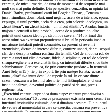
exercita, de miza urmarita, de tinta de moment si de scopurile mai
mult sau mai putin definite. Din perspectiva cenzorilor, în opinia lui
Daniel Barbu, prefatatorul cartii lui Bogdan Ficeac, „Cenzura a
jucat, simultan, doua roluri: unul negativ, acela de a interzice, epura,
expurga, si unul pozitiv, acela de a crea, prin selectie ideologica, un
„front literar“, un „front istoric“, un „front stiintific“. Asadar, functia
majora a cenzurii a fost, probabil, aceea de a produce noi elite
potrivit unui canon ideologic stabilit de suveran“14 . Primul din
acest roluri s-a exercitat preponderent si brutal în perioada imediat
urmatoare instalarii puterii comuniste, cu puseuri si reveniri
vremelnice, dictate de interese diferite, confuze uneori, dar cu scopul
clar de a decapita cultura româna din temelii. Cel de-al doilea rol, de
creare a unei noi elite devotate, fidele, disciplinate, cu rol de selectie
si supraveghere, s-a exercitat în timp cu intensitati diferite si cu tinte
schimbatoare. Cert este ca, fie prin convertire (tradare – în termenii
Anei Selejan15 ), fie prin export, fie prin nastere fortata, aceasta
noua „elita“ si-a intrat destul de repede în rol. În oricare dintre
cazuri, cenzura n-a fost nici aleatorie, nici întâmplatoare, ci una
institutionalizata, devenind politica de partid si de stat, precis
reglementata.
„Exercitiul cenzurii cuprindea doua etape: cenzura propriu-zisa si
cenzura secundara“16 , ceea ce presupunea existenta unor cenzori în
interiorul institutiilor culturale, dar si dinafara acestora. Din punctul
de vedere al momentului în care se exercita, cenzura era preventiva
sau prealabila, în amonte, menita a stabili ce era oportun pentru