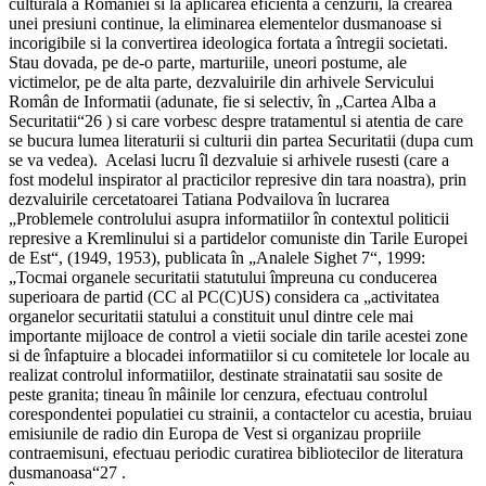
culturala a României si la aplicarea eficienta a cenzurii, la crearea
unei presiuni continue, la eliminarea elementelor dusmanoase si
incorigibile si la convertirea ideologica fortata a întregii societati.
Stau dovada, pe de-o parte, marturiile, uneori postume, ale
victimelor, pe de alta parte, dezvaluirile din arhivele Servicului
Român de Informatii (adunate, fie si selectiv, în „Cartea Alba a
Securitatii“26 ) si care vorbesc despre tratamentul si atentia de care
se bucura lumea literaturii si culturii din partea Securitatii (dupa cum
se va vedea). Acelasi lucru îl dezvaluie si arhivele rusesti (care a
fost modelul inspirator al practicilor represive din tara noastra), prin
dezvaluirile cercetatoarei Tatiana Podvailova în lucrarea
„Problemele controlului asupra informatiilor în contextul politicii
represive a Kremlinului si a partidelor comuniste din Tarile Europei
de Est“, (1949, 1953), publicata în „Analele Sighet 7“, 1999:
„Tocmai organele securitatii statutului împreuna cu conducerea
superioara de partid (CC al PC(C)US) considera ca „activitatea
organelor securitatii statului a constituit unul dintre cele mai
importante mijloace de control a vietii sociale din tarile acestei zone
si de înfaptuire a blocadei informatiilor si cu comitetele lor locale au
realizat controlul informatiilor, destinate strainatatii sau sosite de
peste granita; tineau în mâinile lor cenzura, efectuau controlul
corespondentei populatiei cu strainii, a contactelor cu acestia, bruiau
emisiunile de radio din Europa de Vest si organizau propriile
contraemisuni, efectuau periodic curatirea bibliotecilor de literatura
dusmanoasa“27 .