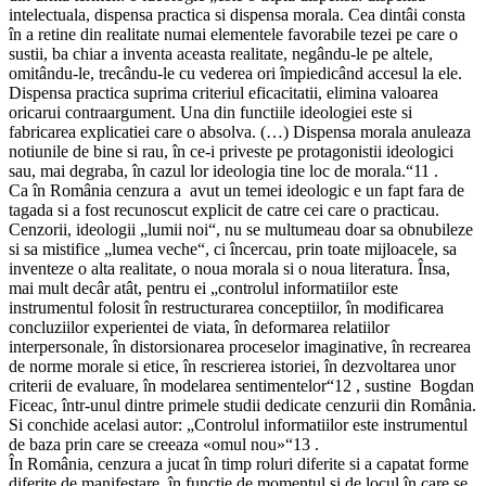
intelectuala, dispensa practica si dispensa morala. Cea dintâi consta
în a retine din realitate numai elementele favorabile tezei pe care o
sustii, ba chiar a inventa aceasta realitate, negându-le pe altele,
omitându-le, trecându-le cu vederea ori împiedicând accesul la ele.
Dispensa practica suprima criteriul eficacitatii, elimina valoarea
oricarui contraargument. Una din functiile ideologiei este si
fabricarea explicatiei care o absolva. (…) Dispensa morala anuleaza
notiunile de bine si rau, în ce-i priveste pe protagonistii ideologici
sau, mai degraba, în cazul lor ideologia tine loc de morala.“11 .
Ca în România cenzura a avut un temei ideologic e un fapt fara de
tagada si a fost recunoscut explicit de catre cei care o practicau.
Cenzorii, ideologii „lumii noi“, nu se multumeau doar sa obnubileze
si sa mistifice „lumea veche“, ci încercau, prin toate mijloacele, sa
inventeze o alta realitate, o noua morala si o noua literatura. Însa,
mai mult decâr atât, pentru ei „controlul informatiilor este
instrumentul folosit în restructurarea conceptiilor, în modificarea
concluziilor experientei de viata, în deformarea relatiilor
interpersonale, în distorsionarea proceselor imaginative, în recrearea
de norme morale si etice, în rescrierea istoriei, în dezvoltarea unor
criterii de evaluare, în modelarea sentimentelor“12 , sustine Bogdan
Ficeac, într-unul dintre primele studii dedicate cenzurii din România.
Si conchide acelasi autor: „Controlul informatiilor este instrumentul
de baza prin care se creeaza «omul nou»“13 .
În România, cenzura a jucat în timp roluri diferite si a capatat forme
diferite de manifestare, în functie de momentul si de locul în care se