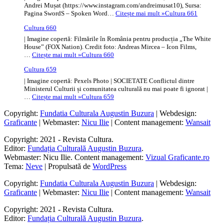
Andrei Mușat (https://www.instagram.com/andreimusat10), Sursa:
Pagina SwordS – Spoken Word…
Citește mai mult »
Cultura 661
Cultura 660
| Imagine copertă: Filmările în România pentru producția „The White
House” (FOX Nation). Credit foto: Andreas Mircea – Icon Films,
…
Citește mai mult »
Cultura 660
Cultura 659
| Imagine copertă: Pexels Photo | SOCIETATE Conflictul dintre
Ministerul Culturii și comunitatea culturală nu mai poate fi ignorat |
…
Citește mai mult »
Cultura 659
Copyright:
Fundatia Culturala Augustin Buzura
| Webdesign:
Graficante
| Webmaster:
Nicu Ilie
| Content management:
Wansait
Copyright: 2021 - Revista Cultura.
Editor:
Fundația Culturală Augustin Buzura
.
Webmaster: Nicu Ilie. Content management:
Vizual Graficante.ro
Tema:
Neve
| Propulsată de
WordPress
Copyright:
Fundatia Culturala Augustin Buzura
| Webdesign:
Graficante
| Webmaster:
Nicu Ilie
| Content management:
Wansait
Copyright: 2021 - Revista Cultura.
Editor:
Fundația Culturală Augustin Buzura
.