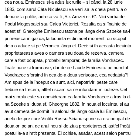
cea noua, Eminescu si-a adus lucrurile – si când, la 28 iunie
1883, comisarul Câta Niculescu va veni sa ia cheia pentru a o
depune la politie, adresa va fi „Str. Amzei nr. 6“. Nici vorba de
Podul Mogosoaiei sau Calea Victoriei. Rezulta ca si înainte de
acest sf. Gheorghe Eminescu tatona pe lânga d-na Szoeke sa-l
primeasca în gazda, la locuinta ei din acel moment, cu scopul
de a o aduce si pe Veronica lânga el. Deci: si în aceasta locuinta
proprietareasa avea o camera sau doua de rezerva, camera
care a fost ocupata, probabil temporar, de familia Vondracec.
Toate bune si frumoase, dar de ce-l aude Eminescu pe numitul
Vondracec sforaind în cea de-a doua scrisoare, cea nedatata?!
Am spus de la început ca sunt, aici, nepotriviri peste care
trebuie sa trecem, altfel riscam sa ne înfundam în ipoteze. Cel
mai simplu este sa consideram ca familia Vondracec a tras la d-
na Szoeke si dupa sf. Gheorghe 1882, în noua ei locuinta, si au
avut camera de dormit în salonul de lânga odaia lui Eminescu,
acela despre care Vintila Russu Sirianu spune ca era ocupat de
doua ori pe an, de anul nou si de ziua proprietaresei, astfel încât
poetul le-a simtit prezenta. El ochise, asadar, acest salon pentru