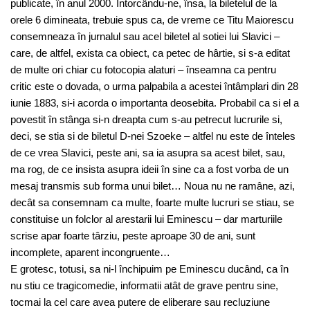
publicate, în anul 2000. Întorcându-ne, însa, la biletelul de la
orele 6 dimineata, trebuie spus ca, de vreme ce Titu Maiorescu
consemneaza în jurnalul sau acel biletel al sotiei lui Slavici –
care, de altfel, exista ca obiect, ca petec de hârtie, si s-a editat
de multe ori chiar cu fotocopia alaturi – înseamna ca pentru
critic este o dovada, o urma palpabila a acestei întâmplari din 28
iunie 1883, si-i acorda o importanta deosebita. Probabil ca si el a
povestit în stânga si-n dreapta cum s-au petrecut lucrurile si,
deci, se stia si de biletul D-nei Szoeke – altfel nu este de înteles
de ce vrea Slavici, peste ani, sa ia asupra sa acest bilet, sau,
ma rog, de ce insista asupra ideii în sine ca a fost vorba de un
mesaj transmis sub forma unui bilet… Noua nu ne ramâne, azi,
decât sa consemnam ca multe, foarte multe lucruri se stiau, se
constituise un folclor al arestarii lui Eminescu – dar marturiile
scrise apar foarte târziu, peste aproape 30 de ani, sunt
incomplete, aparent incongruente…
E grotesc, totusi, sa ni-l închipuim pe Eminescu ducând, ca în
nu stiu ce tragicomedie, informatii atât de grave pentru sine,
tocmai la cel care avea putere de eliberare sau recluziune