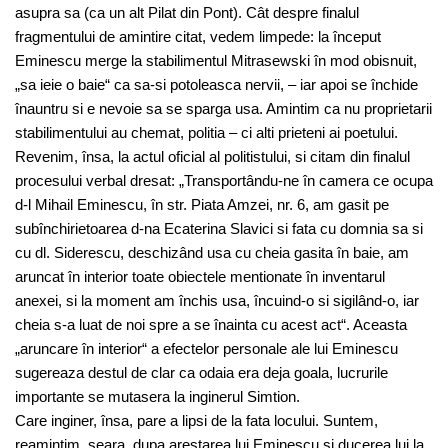
asupra sa (ca un alt Pilat din Pont). Cât despre finalul
fragmentului de amintire citat, vedem limpede: la început
Eminescu merge la stabilimentul Mitrasewski în mod obisnuit,
„sa ieie o baie“ ca sa-si potoleasca nervii, – iar apoi se închide
înauntru si e nevoie sa se sparga usa. Amintim ca nu proprietarii
stabilimentului au chemat, politia – ci alti prieteni ai poetului.
Revenim, însa, la actul oficial al politistului, si citam din finalul
procesului verbal dresat: „Transportându-ne în camera ce ocupa
d-l Mihail Eminescu, în str. Piata Amzei, nr. 6, am gasit pe
subînchirietoarea d-na Ecaterina Slavici si fata cu domnia sa si
cu dl. Siderescu, deschizând usa cu cheia gasita în baie, am
aruncat în interior toate obiectele mentionate în inventarul
anexei, si la moment am închis usa, încuind-o si sigilând-o, iar
cheia s-a luat de noi spre a se înainta cu acest act“. Aceasta
„aruncare în interior“ a efectelor personale ale lui Eminescu
sugereaza destul de clar ca odaia era deja goala, lucrurile
importante se mutasera la inginerul Simtion.
Care inginer, însa, pare a lipsi de la fata locului. Suntem,
reamintim, seara, dupa arestarea lui Eminescu si ducerea lui la