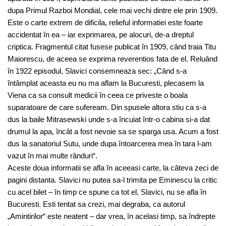
dupa Primul Razboi Mondial, cele mai vechi dintre ele prin 1909.
Este o carte extrem de dificila, relieful informatiei este foarte
accidentat în ea – iar exprimarea, pe alocuri, de-a dreptul
criptica. Fragmentul citat fusese publicat în 1909, când traia Titu
Maiorescu, de aceea se exprima reverentios fata de el. Reluând
în 1922 episodul, Slavici consemneaza sec: „Când s-a
întâmplat aceasta eu nu ma aflam la Bucuresti, plecasem la
Viena ca sa consult medicii în ceea ce priveste o boala
suparatoare de care sufeream. Din spusele altora stiu ca s-a
dus la baile Mitrasewski unde s-a încuiat într-o cabina si-a dat
drumul la apa, încât a fost nevoie sa se sparga usa. Acum a fost
dus la sanatoriul Sutu, unde dupa întoarcerea mea în tara l-am
vazut în mai multe rânduri“.
Aceste doua informatii se afla în aceeasi carte, la câteva zeci de
pagini distanta. Slavici nu putea sa-l trimita pe Eminescu la critic
cu acel bilet – în timp ce spune ca tot el, Slavici, nu se afla în
Bucuresti. Esti tentat sa crezi, mai degraba, ca autorul
„Amintirilor“ este neatent – dar vrea, în acelasi timp, sa îndrepte