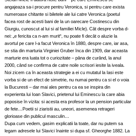
angajeaza sa-i procure pentru Veronica, si pentru care exista
numeroase chitante si biletele ale lui catre Veronica (poetul
facea rost de acesti bani de la un oarecare Costinescu din
Giurgiu, cunoscut al lui si al familiei Micle). Cât despre vorba d-
nei: „e fericita ca n-am murit“, nu poate fi decât o aluzie la
avortul pe care l-a facut Veronica în 1880, despre care, iar asa,
se stia din marturia Virginiei Gruber înca din 1909, dar aceasta
marturie era luata tot o curiozitate – pâna de curând, la anul
2000, când se confirma de catre noile scrisori iesite la iveala.
Noi zicem ca în aceasta strategie a ei cu mutatul la Iasi este
vorba si de un efect de simetrie, nu numai pentru ca si el o voia
la Bucuresti – dar mai ales pentru ca ea se inspira din
experienta lui Ioan Slavici, prietenul lui Eminescu la care abia
poposise în vizita: si acesta era profesor la un pension particular
de fete…Poetii si ziaristii au, uneori, asemenea retrageri
glorioase din publicul masculin…
Dupa cum vedem, gasim explicatii la toate, dar nu putem sa
legam adresele lui Slavici înainte si dupa sf. Gheorghe 1882. La