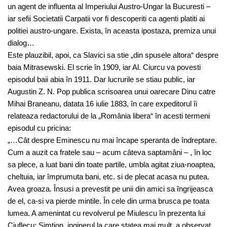
un agent de influenta al Imperiului Austro-Ungar la Bucuresti –
iar sefii Societatii Carpatii vor fi descoperiti ca agenti platiti ai
politiei austro-ungare. Exista, în aceasta ipostaza, premiza unui
dialog…
Este plauzibil, apoi, ca Slavici sa stie „din spusele altora“ despre
baia Mitrasewski. El scrie în 1909, iar Al. Ciurcu va povesti
episodul baii abia în 1911. Dar lucrurile se stiau public, iar
Augustin Z. N. Pop publica scrisoarea unui oarecare Dinu catre
Mihai Braneanu, datata 16 iulie 1883, în care expeditorul îi
relateaza redactorului de la „România libera“ în acesti termeni
episodul cu pricina:
„…Cât despre Eminescu nu mai încape speranta de îndreptare.
Cum a auzit ca fratele sau – acum câteva saptamâni – , în loc
sa plece, a luat bani din toate partile, umbla agitat ziua-noaptea,
cheltuia, iar împrumuta bani, etc. si de plecat acasa nu putea.
Avea groaza. Însusi a prevestit pe unii din amici sa îngrijeasca
de el, ca-si va pierde mintile. În cele din urma brusca pe toata
lumea. A amenintat cu revolverul pe Miulescu în prezenta lui
Ciuflecu; Simtion, inginerul la care statea mai mult, a observat