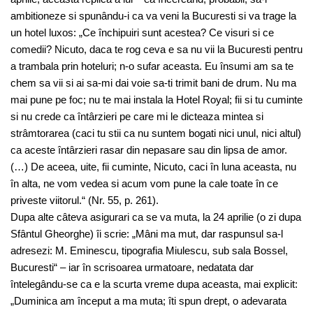
ambitioneze si spunându-i ca va veni la Bucuresti si va trage la
un hotel luxos: „Ce închipuiri sunt acestea? Ce visuri si ce
comedii? Nicuto, daca te rog ceva e sa nu vii la Bucuresti pentru
a trambala prin hoteluri; n-o sufar aceasta. Eu însumi am sa te
chem sa vii si ai sa-mi dai voie sa-ti trimit bani de drum. Nu ma
mai pune pe foc; nu te mai instala la Hotel Royal; fii si tu cuminte
si nu crede ca întârzieri pe care mi le dicteaza mintea si
strâmtorarea (caci tu stii ca nu suntem bogati nici unul, nici altul)
ca aceste întârzieri rasar din nepasare sau din lipsa de amor.
(…) De aceea, uite, fii cuminte, Nicuto, caci în luna aceasta, nu
în alta, ne vom vedea si acum vom pune la cale toate în ce
priveste viitorul.“ (Nr. 55, p. 261).
Dupa alte câteva asigurari ca se va muta, la 24 aprilie (o zi dupa
Sfântul Gheorghe) îi scrie: „Mâni ma mut, dar raspunsul sa-l
adresezi: M. Eminescu, tipografia Miulescu, sub sala Bossel,
Bucuresti“ – iar în scrisoarea urmatoare, nedatata dar
întelegându-se ca e la scurta vreme dupa aceasta, mai explicit:
„Duminica am început a ma muta; îti spun drept, o adevarata