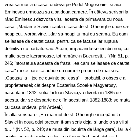
vrea sa mai ia o casa, undeva pe Podul Mogosoaiei, si aici
Eminescu urmeaza sa aiba doua camere. În câteva scrisori la
rând Eminescu dezvolta visul acesta de primavara cu noua
casa: „Madame Slavici cauta o casa de sf. Gheorghe unde sa-
ncap eu…vorba vine…dar sa-ncapi tu mai cu seama. Ea cam
se lasase de cautat casa, pentru ca se facuse iar ruptura
definitiva cu barbatu-sau. Acum, împacându-se ieri din nou, cu
multe scene lacramoase, tot ramâne-n Bucuresti….“(Nr. 51, p.
246; întorsatura aceasta de fraza: „ea cam se lasase de cautat
casa“ mi se pare ca aduce cu numele propriu de mai sus:
„Cacasa“ a – joc de cuvinte pe „casa“ – probabil, o obsesie a
proprietaresei; cât despre Ecaterina Szoeke Magyarosy,
nascuta în 1842, sotia lui Ioan Slavici,va divorta în 1885 de
acesta, dar se desparte de el în acesti ani, 1882-1883; se muta
cu casa undeva, prin Ardeal.)
În alta scrisoare: „Eu ma mut de sf. Gheorghe începând la
Slavici în doua odai precum ti-am scris deja, si unde o sa vii si
tu…“ (Nr. 52, p. 249; se muta din locuinta de lânga gara). Iar la 4
aprilie, aceasta replica a lui – ea încercând, probabil, sa-l