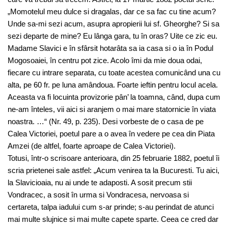
„Momotelul meu dulce si dragalas, dar ce sa fac cu tine acum?
Unde sa-mi sezi acum, asupra apropierii lui sf. Gheorghe? Si sa
sezi departe de mine? Eu lânga gara, tu în oras? Uite ce zic eu.
Madame Slavici e în sfârsit hotarâta sa ia casa si o ia în Podul
Mogosoaiei, în centru pot zice. Acolo îmi da mie doua odai,
fiecare cu intrare separata, cu toate acestea comunicând una cu
alta, pe 60 fr. pe luna amândoua. Foarte ieftin pentru locul acela.
Aceasta va fi locuinta provizorie pân’ la toamna, când, dupa cum
ne-am înteles, vii aici si aranjem o mai mare statornicie în viata
noastra. …“ (Nr. 49, p. 235). Desi vorbeste de o casa de pe
Calea Victoriei, poetul pare a o avea în vedere pe cea din Piata
Amzei (de altfel, foarte aproape de Calea Victoriei).
Totusi, într-o scrisoare anterioara, din 25 februarie 1882, poetul îi
scria prietenei sale astfel: „Acum venirea ta la Bucuresti. Tu aici,
la Slavicioaia, nu ai unde te adaposti. A sosit precum stii
Vondracec, a sosit în urma si Vondracesa, nervoasa si
certareta, talpa iadului cum s-ar prinde; s-au perindat de atunci
mai multe slujnice si mai multe capete sparte. Ceea ce cred dar