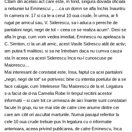
Citam din acelasi act care este, în fond, singura dovada oficiala
a nebuniei lui Eminescu: „ …ca un domn se afla închis înauntru
în camera nr. 17 si ca le-a cerut 10 oua crude. În urma, ar fi
rugat pe amicul sau, V. Siderescu, sa-i aduca o pereche de
pantaloni negri, negri de tot – ceea ce se realiza acum“. Desi se
afla în grup, cum vom vedea imediat, Eminescu nu apeleaza la
C. Simtion, ci la un alt amic, acest Vasile Sidrescu atât de activ;
am putea fi malitiosi, si sa ne întrebam daca nu cumva cauza
sta în aceea ca acest Siderescu înca nu-l cunoscuse pe
Maiorescu…
Mai interesant de constatat este, însa, faptul ca acei pantaloni
„negri, negri de tot“ se potrivesc bine cu intentia poetului de a se
face calugar, cum întelesese Titu Maiorescu de la el. Legatura
s-a facut de d-na Camelia Robe în timpul recitirii acestor
informatii – si cam tot ce urmeaza de aici înainte sunt constatari
facute în grup, nu se mai stie de catre cine anume dintre cei
care am citit ori ascultat marturiile. Numai pasajul referitor la
cele 10 oua crude trebuie pus în legatura cu o informatie
anterioara, aceea privind publicarea, de catre Eminescu, înca