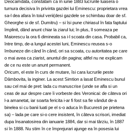
Deocamdata, constatam ca în iunie 1883 lucrurile luasera o
turnura decisiva în privinta gazdei lui Eminescu: proprietara vrea
sa-l dea afara în toiul verii(desi gazdele se schimbau doar de sf.
Gheorghe si de sf. Dumitru) – si îsi pune chiriasul în fata faptului
împlinit, dând anunt chiar la ziarul lui; în plus, îl someaza pe
Maiorescu la ora 6 dimineata sa i-l scoata din casa. Probabil ca,
între timp, de-a lungul acestei luni, Eminescu reusea s-o
îmbuneze din când în când, ori sa scoata, cu autoritatea pe care
o mai avea ca ziarist, anuntul din pagina; altfel nu ne explicam
de ce nu este un anunt permanent.
Oricum, el este în curs de mutare, îsi cara lucrurile peste
Dâmbovita, la inginer. La acest Simtion a lasat Eminescu bunul
sau cel mai de pret: lada cu manuscrise (unde se afla si un
ceas de aur despre care îi vorbeste des Veronicai: de câteva ori
l-a amanetat, iar soarta fericita i-ar fi fost sa fie vândut de-a
binelea si cu banii luati pe el s-o aduca în Bucuresti pe prietena
sa) – lada pe care si-o cere insistent, în câteva scrisori, imediat
dupa însanatosirea din ianuarie 1884, dar si mai târziu, în 1887
si în 1888. Nu stim în ce împrejurari ajunge ea în posesia lui