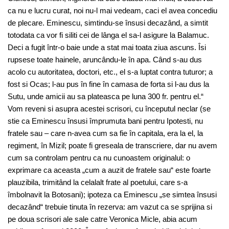
ca nu e lucru curat, noi nu-l mai vedeam, caci el avea concediu
de plecare. Eminescu, simtindu-se însusi decazând, a simtit
totodata ca vor fi siliti cei de lânga el sa-l asigure la Balamuc.
Deci a fugit într-o baie unde a stat mai toata ziua ascuns. Îsi
rupsese toate hainele, aruncându-le în apa. Când s-au dus
acolo cu autoritatea, doctori, etc., el s-a luptat contra tuturor; a
fost si Ocas; l-au pus în fine în camasa de forta si l-au dus la
Sutu, unde amicii au sa plateasca pe luna 300 fr. pentru el.“
Vom reveni si asupra acestei scrisori, cu începutul neclar (se
stie ca Eminescu însusi împrumuta bani pentru Ipotesti, nu
fratele sau – care n-avea cum sa fie în capitala, era la el, la
regiment, în Mizil; poate fi greseala de transcriere, dar nu avem
cum sa controlam pentru ca nu cunoastem originalul: o
exprimare ca aceasta „cum a auzit de fratele sau“ este foarte
plauzibila, trimitând la celalalt frate al poetului, care s-a
îmbolnavit la Botosani); ipoteza ca Eminescu „se simtea însusi
decazând“ trebuie tinuta în rezerva: am vazut ca se sprijina si
pe doua scrisori ale sale catre Veronica Micle, abia acum