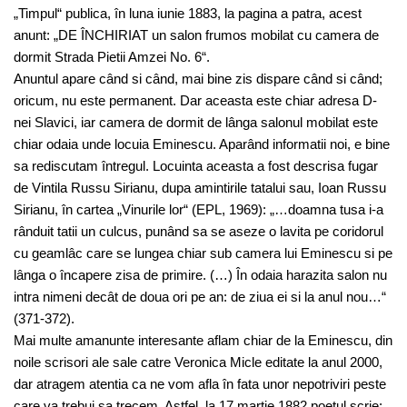
„Timpul“ publica, în luna iunie 1883, la pagina a patra, acest
anunt: „DE ÎNCHIRIAT un salon frumos mobilat cu camera de
dormit Strada Pietii Amzei No. 6“.
Anuntul apare când si când, mai bine zis dispare când si când;
oricum, nu este permanent. Dar aceasta este chiar adresa D-
nei Slavici, iar camera de dormit de lânga salonul mobilat este
chiar odaia unde locuia Eminescu. Aparând informatii noi, e bine
sa rediscutam întregul. Locuinta aceasta a fost descrisa fugar
de Vintila Russu Sirianu, dupa amintirile tatalui sau, Ioan Russu
Sirianu, în cartea „Vinurile lor“ (EPL, 1969): „…doamna tusa i-a
rânduit tatii un culcus, punând sa se aseze o lavita pe coridorul
cu geamlâc care se lungea chiar sub camera lui Eminescu si pe
lânga o încapere zisa de primire. (…) În odaia harazita salon nu
intra nimeni decât de doua ori pe an: de ziua ei si la anul nou…“
(371-372).
Mai multe amanunte interesante aflam chiar de la Eminescu, din
noile scrisori ale sale catre Veronica Micle editate la anul 2000,
dar atragem atentia ca ne vom afla în fata unor nepotriviri peste
care va trebui sa trecem. Astfel, la 17 martie 1882 poetul scrie: