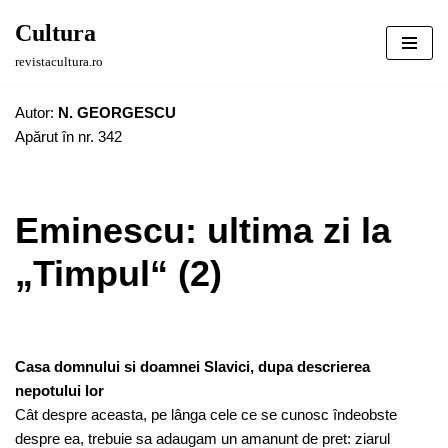
Cultura
Sari
revistacultura.ro
la
conținut
Autor:
N. GEORGESCU
Apărut în nr. 342
Eminescu: ultima zi la
„Timpul“ (2)
Casa domnului si doamnei Slavici, dupa descrierea
nepotului lor
Cât despre aceasta, pe lânga cele ce se cunosc îndeobste
despre ea, trebuie sa adaugam un amanunt de pret: ziarul