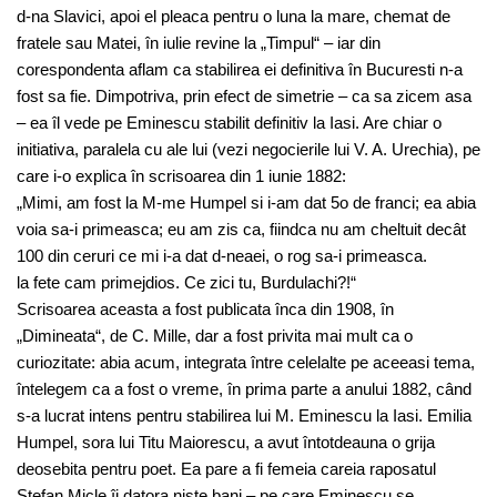
d-na Slavici, apoi el pleaca pentru o luna la mare, chemat de
fratele sau Matei, în iulie revine la „Timpul“ – iar din
corespondenta aflam ca stabilirea ei definitiva în Bucuresti n-a
fost sa fie. Dimpotriva, prin efect de simetrie – ca sa zicem asa
– ea îl vede pe Eminescu stabilit definitiv la Iasi. Are chiar o
initiativa, paralela cu ale lui (vezi negocierile lui V. A. Urechia), pe
care i-o explica în scrisoarea din 1 iunie 1882:
„Mimi, am fost la M-me Humpel si i-am dat 5o de franci; ea abia
voia sa-i primeasca; eu am zis ca, fiindca nu am cheltuit decât
100 din ceruri ce mi i-a dat d-neaei, o rog sa-i primeasca.
la fete cam primejdios. Ce zici tu, Burdulachi?!“
Scrisoarea aceasta a fost publicata înca din 1908, în
„Dimineata“, de C. Mille, dar a fost privita mai mult ca o
curiozitate: abia acum, integrata între celelalte pe aceeasi tema,
întelegem ca a fost o vreme, în prima parte a anului 1882, când
s-a lucrat intens pentru stabilirea lui M. Eminescu la Iasi. Emilia
Humpel, sora lui Titu Maiorescu, a avut întotdeauna o grija
deosebita pentru poet. Ea pare a fi femeia careia raposatul
Stefan Micle îi datora niste bani – pe care Eminescu se