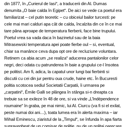
din 1877, în „Curierul de Iasi“, a traducerii din Al. Dumas
denumita „O baie calda în Egipet“. De aici se vede ca poetul era
familiarizat – cel putin teoretic – cu obiceiul bailor turcesti: pe
cele mai mari calduri apa cât de calda, încalzita din ce în ce mai
tare pâna aproape de temperatura fierberii, face bine trupului.
Poetul vrea sa vada daca în bazinetul sau de la baia
Mitrasewski temperatura apei poate fierbe oul – si, eventual,
chiar sa manânce ceva dupa opt ore de recluziune voluntara.
Retinem ca abia acum „se realiza“ aducerea pantalonilor celor
negri, deci odata cu patrunderea în baie a grupului ce-l însotea
pe politist. Am fi, adica, la capatul unor lungi bai fierbinti si
discutii cu cei din jur pentru oua crude, haine etc. În Bucuresti
politia scotocea sediul Societatii Carpatii, îi urmarea pe
„carpatini“, Émile Galli se plângea în stânga si-n dreapta ca
trebuie sa se exileze în 48 de ore, si va vinde „L’Indépendence
roumaine“ în graba, pe mai nimic, lui Al. Ciurcu (va fi si el exilat,
peste numai doi ani…), toata lumea era în alerta maxima – iar
Mihail Eminescu, ziaristul de la „Timpul“, se înfunda în apa fiarta
supravegheat de un comisar de politie, nu de un politai oarecare.