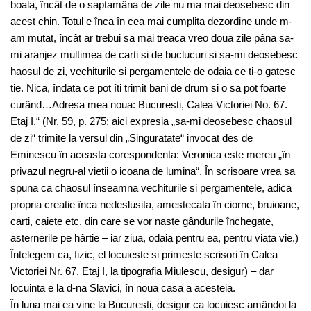
boala, încât de o saptamâna de zile nu ma mai deosebesc din
acest chin. Totul e înca în cea mai cumplita dezordine unde m-
am mutat, încât ar trebui sa mai treaca vreo doua zile pâna sa-
mi aranjez multimea de carti si de buclucuri si sa-mi deosebesc
haosul de zi, vechiturile si pergamentele de odaia ce ti-o gatesc
tie. Nica, îndata ce pot îti trimit bani de drum si o sa pot foarte
curând…Adresa mea noua: Bucuresti, Calea Victoriei No. 67.
Etaj I.“ (Nr. 59, p. 275; aici expresia „sa-mi deosebesc chaosul
de zi“ trimite la versul din „Singuratate“ invocat des de
Eminescu în aceasta corespondenta: Veronica este mereu „în
privazul negru-al vietii o icoana de lumina“. În scrisoare vrea sa
spuna ca chaosul înseamna vechiturile si pergamentele, adica
propria creatie înca nedeslusita, amestecata în ciorne, bruioane,
carti, caiete etc. din care se vor naste gândurile închegate,
asternerile pe hârtie – iar ziua, odaia pentru ea, pentru viata vie.)
Întelegem ca, fizic, el locuieste si primeste scrisori în Calea
Victoriei Nr. 67, Etaj I, la tipografia Miulescu, desigur) – dar
locuinta e la d-na Slavici, în noua casa a acesteia.
În luna mai ea vine la Bucuresti, desigur ca locuiesc amândoi la