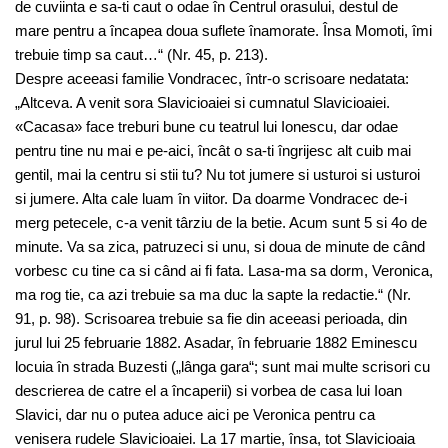
de cuviinta e sa-ti caut o odae în Centrul orasului, destul de
mare pentru a încapea doua suflete înamorate. Însa Momoti, îmi
trebuie timp sa caut…“ (Nr. 45, p. 213).
Despre aceeasi familie Vondracec, într-o scrisoare nedatata:
„Altceva. A venit sora Slavicioaiei si cumnatul Slavicioaiei.
«Cacasa» face treburi bune cu teatrul lui Ionescu, dar odae
pentru tine nu mai e pe-aici, încât o sa-ti îngrijesc alt cuib mai
gentil, mai la centru si stii tu? Nu tot jumere si usturoi si usturoi
si jumere. Alta cale luam în viitor. Da doarme Vondracec de-i
merg petecele, c-a venit târziu de la betie. Acum sunt 5 si 4o de
minute. Va sa zica, patruzeci si unu, si doua de minute de când
vorbesc cu tine ca si când ai fi fata. Lasa-ma sa dorm, Veronica,
ma rog tie, ca azi trebuie sa ma duc la sapte la redactie.“ (Nr.
91, p. 98). Scrisoarea trebuie sa fie din aceeasi perioada, din
jurul lui 25 februarie 1882. Asadar, în februarie 1882 Eminescu
locuia în strada Buzesti („lânga gara“; sunt mai multe scrisori cu
descrierea de catre el a încaperii) si vorbea de casa lui Ioan
Slavici, dar nu o putea aduce aici pe Veronica pentru ca
venisera rudele Slavicioaiei. La 17 martie, însa, tot Slavicioaia