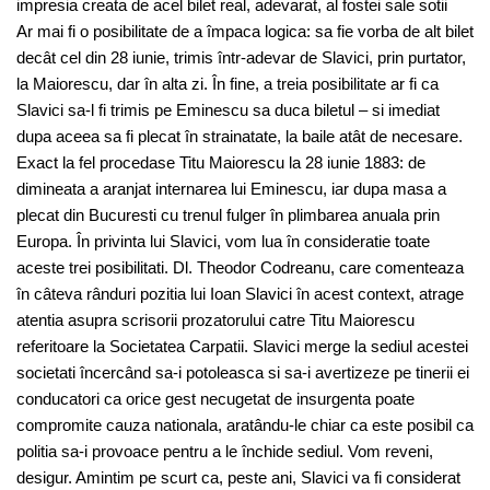
impresia creata de acel bilet real, adevarat, al fostei sale sotii
Ar mai fi o posibilitate de a împaca logica: sa fie vorba de alt bilet
decât cel din 28 iunie, trimis într-adevar de Slavici, prin purtator,
la Maiorescu, dar în alta zi. În fine, a treia posibilitate ar fi ca
Slavici sa-l fi trimis pe Eminescu sa duca biletul – si imediat
dupa aceea sa fi plecat în strainatate, la baile atât de necesare.
Exact la fel procedase Titu Maiorescu la 28 iunie 1883: de
dimineata a aranjat internarea lui Eminescu, iar dupa masa a
plecat din Bucuresti cu trenul fulger în plimbarea anuala prin
Europa. În privinta lui Slavici, vom lua în consideratie toate
aceste trei posibilitati. Dl. Theodor Codreanu, care comenteaza
în câteva rânduri pozitia lui Ioan Slavici în acest context, atrage
atentia asupra scrisorii prozatorului catre Titu Maiorescu
referitoare la Societatea Carpatii. Slavici merge la sediul acestei
societati încercând sa-i potoleasca si sa-i avertizeze pe tinerii ei
conducatori ca orice gest necugetat de insurgenta poate
compromite cauza nationala, aratându-le chiar ca este posibil ca
politia sa-i provoace pentru a le închide sediul. Vom reveni,
desigur. Amintim pe scurt ca, peste ani, Slavici va fi considerat