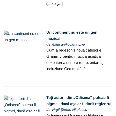
șapte […]
Un continent nu este un gen
muzical
de
Raluca-Nicoleta Ene
Cum a redeschis noua categorie
Grammy pentru muzica asiatică
dezbaterea despre reprezentare și
incluziune Cea mai […]
Toți actorii din „Odiseea” puteau fi
pigmei, dacă așa ar fi dorit regizorul
de
Virgil Ștefan Nițulescu
Acțiunea din Odiseea lui Nolan se