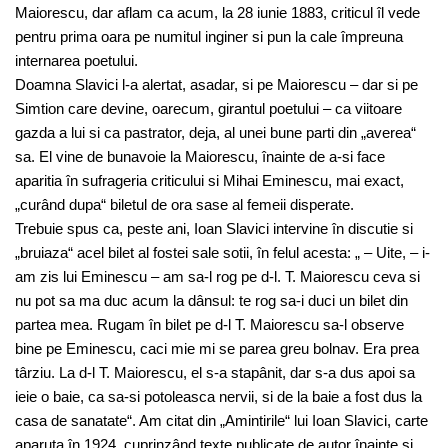
Maiorescu, dar aflam ca acum, la 28 iunie 1883, criticul îl vede
pentru prima oara pe numitul inginer si pun la cale împreuna
internarea poetului.
Doamna Slavici l-a alertat, asadar, si pe Maiorescu – dar si pe
Simtion care devine, oarecum, girantul poetului – ca viitoare
gazda a lui si ca pastrator, deja, al unei bune parti din „averea“
sa. El vine de bunavoie la Maiorescu, înainte de a-si face
aparitia în sufrageria criticului si Mihai Eminescu, mai exact,
„curând dupa“ biletul de ora sase al femeii disperate.
Trebuie spus ca, peste ani, Ioan Slavici intervine în discutie si
„bruiaza“ acel bilet al fostei sale sotii, în felul acesta: „ – Uite, – i-
am zis lui Eminescu – am sa-l rog pe d-l. T. Maiorescu ceva si
nu pot sa ma duc acum la dânsul: te rog sa-i duci un bilet din
partea mea. Rugam în bilet pe d-l T. Maiorescu sa-l observe
bine pe Eminescu, caci mie mi se parea greu bolnav. Era prea
târziu. La d-l T. Maiorescu, el s-a stapânit, dar s-a dus apoi sa
ieie o baie, ca sa-si potoleasca nervii, si de la baie a fost dus la
casa de sanatate“. Am citat din „Amintirile“ lui Ioan Slavici, carte
aparuta în 1924, cuprinzând texte publicate de autor înainte si