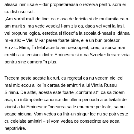
aleasa inimii sale – dar proprietareasa o rezerva pentru sora ei
cu distinsul sot.
„Am vorbit mult de tine; ea e asa de fericita si de multumita ca n-
am murit si ma vede vesela! I-am zis ca, daca vei veni la Iasi,
vei propune logica, estetica si filosofia la scoala d-neaei si dânsa
mi-a zis: – Vie! Mi-ar parea foarte bine, el e un bun profesor.
Eu zic: Mimi, În felul acesta am descoperit, cred, o sursa mai
credibila a tensiunii dintre Eminescu si d-na Szoeke: fiecare voia
pentru sine camera în plus.
Trecem peste aceste lucruri, cu regretul ca nu vedem nici cel
mai mic ecou al lor în cartea de amintiri a lui Vintila Russu
Sirianu. De altfel, acesta este foarte „conformist“, ca sa zicem
asa, cu întâmplarile canonice din ultima perioada a activitatii de
ziarist a lui Eminescu: încearca sa le enumere pe toate, sa nu
scape niciuna. Vom vedea ca într-un singur loc nu se potriveste
cu celelalte amintiri – si vom vedea ce consecinte are acea
nepotrivire.