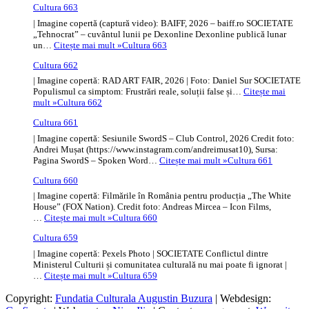
Cultura 663
| Imagine copertă (captură video): BAIFF, 2026 – baiff.ro SOCIETATE
„Tehnocrat” – cuvântul lunii pe Dexonline Dexonline publică lunar
un…
Citește mai mult »
Cultura 663
Cultura 662
| Imagine copertă: RAD ART FAIR, 2026 | Foto: Daniel Sur SOCIETATE
Populismul ca simptom: Frustrări reale, soluții false și…
Citește mai
mult »
Cultura 662
Cultura 661
| Imagine copertă: Sesiunile SwordS – Club Control, 2026 Credit foto:
Andrei Mușat (https://www.instagram.com/andreimusat10), Sursa:
Pagina SwordS – Spoken Word…
Citește mai mult »
Cultura 661
Cultura 660
| Imagine copertă: Filmările în România pentru producția „The White
House” (FOX Nation). Credit foto: Andreas Mircea – Icon Films,
…
Citește mai mult »
Cultura 660
Cultura 659
| Imagine copertă: Pexels Photo | SOCIETATE Conflictul dintre
Ministerul Culturii și comunitatea culturală nu mai poate fi ignorat |
…
Citește mai mult »
Cultura 659
Copyright:
Fundatia Culturala Augustin Buzura
| Webdesign: