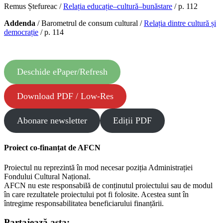
Remus Ștefureac /
Relația educație–cultură–bunăstare
/ p. 112
Addenda
/ Barometrul de consum cultural /
Relația dintre cultură și
democrație
/ p. 114
Deschide ePaper/Refresh
Download PDF / Low-Res
Abonare newsletter
Ediții PDF
Proiect co-finanțat de AFCN
Proiectul nu reprezintă în mod necesar poziția Administrației
Fondului Cultural Național.
AFCN nu este responsabilă de conținutul proiectului sau de modul
în care rezultatele proiectului pot fi folosite. Acestea sunt în
întregime responsabilitatea beneficiarului finanțării.
Partajează asta: