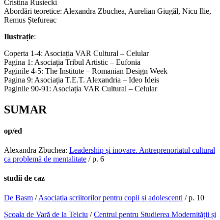
Cristina Rusiecki
Abordări teoretice: Alexandra Zbuchea, Aurelian Giugăl, Nicu Ilie,
Remus Ștefureac
Ilustrație
:
Coperta 1-4: Asociația VAR Cultural – Celular
Pagina 1: Asociația Tribul Artistic – Eufonia
Paginile 4-5: The Institute – Romanian Design Week
Pagina 9: Asociația T.E.T. Alexandria – Ideo Ideis
Paginile 90-91: Asociația VAR Cultural – Celular
SUMAR
op/ed
Alexandra Zbuchea:
Leadership și inovare. Antreprenoriatul cultural
ca problemă de mentalitate
/ p. 6
studii de caz
De Basm
/
Asociația scriitorilor pentru copii și adolescenți
/ p. 10
Școala de Vară de la Telciu
/
Centrul pentru Studierea Modernității și