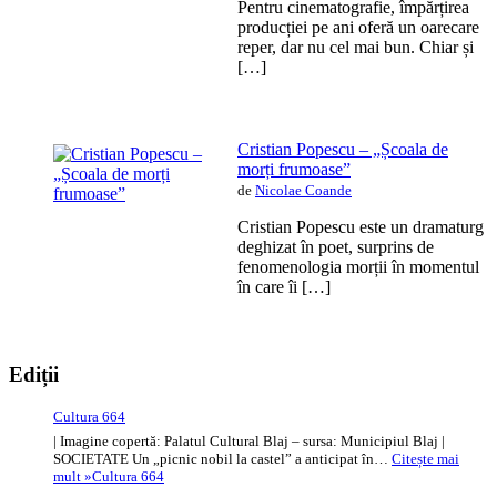
Pentru cinematografie, împărțirea
producției pe ani oferă un oarecare
reper, dar nu cel mai bun. Chiar și
[…]
Cristian Popescu – „Școala de
morți frumoase”
de
Nicolae Coande
Cristian Popescu este un dramaturg
deghizat în poet, surprins de
fenomenologia morții în momentul
în care îi […]
Ediții
Cultura 664
| Imagine copertă: Palatul Cultural Blaj – sursa: Municipiul Blaj |
SOCIETATE Un „picnic nobil la castel” a anticipat în…
Citește mai
mult »
Cultura 664