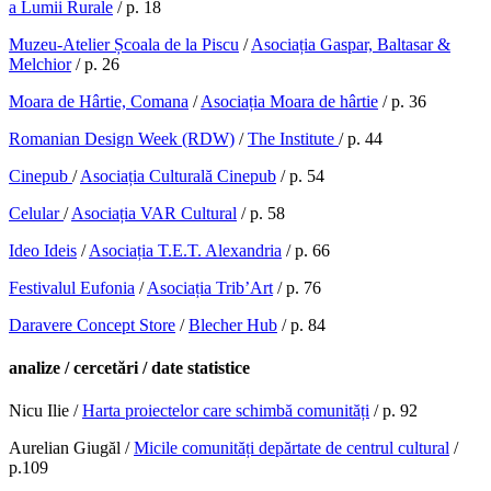
a Lumii Rurale
/ p. 18
Muzeu-Atelier Școala de la Piscu
/
Asociația Gaspar, Baltasar &
Melchior
/ p. 26
Moara de Hârtie, Comana
/
Asociația Moara de hârtie
/ p. 36
Romanian Design Week (RDW)
/
The Institute
/ p. 44
Cinepub
/
Asociația Culturală Cinepub
/ p. 54
Celular
/
Asociația VAR Cultural
/ p. 58
Ideo Ideis
/
Asociația T.E.T. Alexandria
/ p. 66
Festivalul Eufonia
/
Asociația Trib’Art
/ p. 76
Daravere Concept Store
/
Blecher Hub
/ p. 84
analize / cercetări / date statistice
Nicu Ilie /
Harta proiectelor care schimbă comunități
/ p. 92
Aurelian Giugăl /
Micile comunități depărtate de centrul cultural
/
p.109