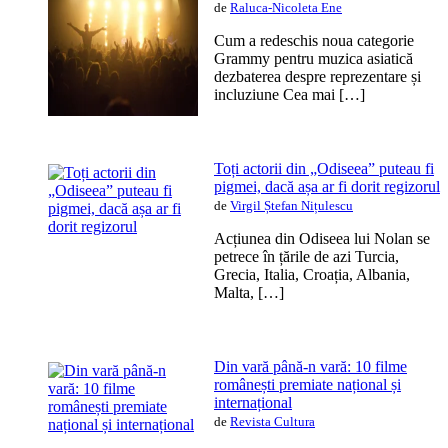
de
Raluca-Nicoleta Ene
Cum a redeschis noua categorie
Grammy pentru muzica asiatică
dezbaterea despre reprezentare și
incluziune Cea mai […]
Toți actorii din „Odiseea” puteau fi
pigmei, dacă așa ar fi dorit regizorul
de
Virgil Ștefan Nițulescu
Acțiunea din Odiseea lui Nolan se
petrece în țările de azi Turcia,
Grecia, Italia, Croația, Albania,
Malta, […]
Din vară până-n vară: 10 filme
românești premiate național și
internațional
de
Revista Cultura