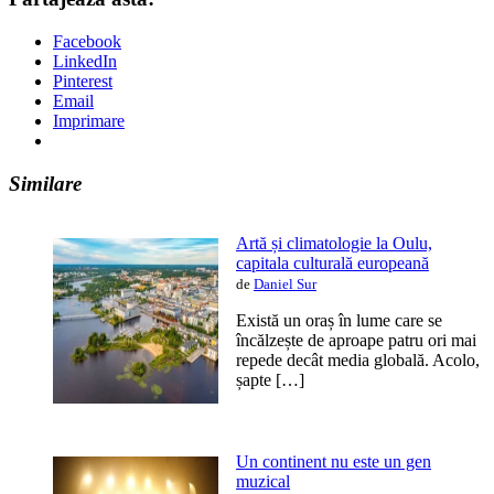
Facebook
LinkedIn
Pinterest
Email
Imprimare
Similare
Artă și climatologie la Oulu,
capitala culturală europeană
de
Daniel Sur
Există un oraș în lume care se
încălzește de aproape patru ori mai
repede decât media globală. Acolo,
șapte […]
Un continent nu este un gen
muzical