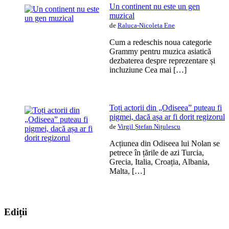
Un continent nu este un gen
muzical
de
Raluca-Nicoleta Ene
Cum a redeschis noua categorie
Grammy pentru muzica asiatică
dezbaterea despre reprezentare și
incluziune Cea mai […]
Toți actorii din „Odiseea” puteau fi
pigmei, dacă așa ar fi dorit regizorul
de
Virgil Ștefan Nițulescu
Acțiunea din Odiseea lui Nolan se
petrece în țările de azi Turcia,
Grecia, Italia, Croația, Albania,
Malta, […]
Ediții