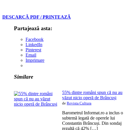
DESCARCĂ PDF / PRINTEAZĂ
Partajează asta:
Facebook
LinkedIn
Pinterest
Email
Imprimare
Similare
55% dintre români spun că nu au
văzut nicio operă de Brâncuși
de
Revista Cultura
Barometrul Informat.ro a inclus o
subtemă legată de operele lui
Constantin Brâncuși. Din sondaj
rezultă că 42% […]