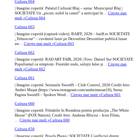
Cultura 664
| Imagine copertă: Palatul Cultural Blaj – sursa: Municipiul Blaj |
SOCIETATE Un „picnic nobil la castel” a anticipat în…
Citește mai
mult »
Cultura 664
Cultura 663
| Imagine copertă (captură video): BAIFF, 2026 – baiff.ro SOCIETATE
„Tehnocrat” – cuvântul lunii pe Dexonline Dexonline publică lunar
un…
Citește mai mult »
Cultura 663
Cultura 662
| Imagine copertă: RAD ART FAIR, 2026 | Foto: Daniel Sur SOCIETATE
Populismul ca simptom: Frustrări reale, soluții false și…
Citește mai
mult »
Cultura 662
Cultura 661
| Imagine copertă: Sesiunile SwordS – Club Control, 2026 Credit foto:
Andrei Mușat (https://www.instagram.com/andreimusat10), Sursa:
Pagina SwordS – Spoken Word…
Citește mai mult »
Cultura 661
Cultura 660
| Imagine copertă: Filmările în România pentru producția „The White
House” (FOX Nation). Credit foto: Andreas Mircea – Icon Films,
…
Citește mai mult »
Cultura 660
Cultura 659
| Imagine copertă: Pexels Photo | SOCIETATE Conflictul dintre