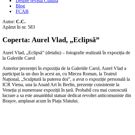
Despre revista Cultura
Blog
FCAB
Autor:
C.C.
Apărut în nr. 583
Coperta: Aurel Vlad, „Eclipsă”
Aurel Vlad, „Eclipsă” (detaliu) – fotografie realizată în expoziția de
la Galeriile Carol
Anterior prezenței în expoziția de la Galeriile Carol, Aurel Vlad a
participat la un duo în acest an, cu Mircea Roman, la Teatrul
Național, „Sculptură la puterea doi”, a avut o expoziție personală la
ICR Viena, una la Anaid Art în Berlin, prezențe consistente la
Veneția și numeroase expoziții în țară. Probabil cea mai cunoscută
lucrare a sa este ansamblul statuar dedicat revoltei anticomuniste din
Brașov, amplasat acum în Piața Sfatului.