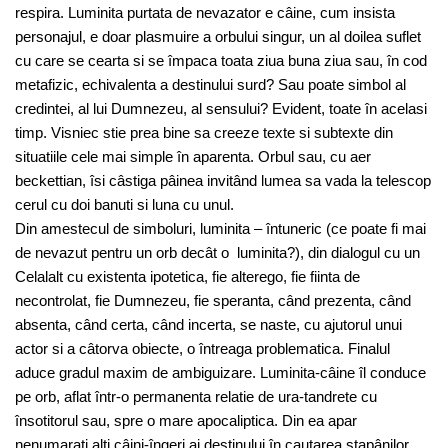
respira. Luminita purtata de nevazator e câine, cum insista
personajul, e doar plasmuire a orbului singur, un al doilea suflet
cu care se cearta si se împaca toata ziua buna ziua sau, în cod
metafizic, echivalenta a destinului surd? Sau poate simbol al
credintei, al lui Dumnezeu, al sensului? Evident, toate în acelasi
timp. Visniec stie prea bine sa creeze texte si subtexte din
situatiile cele mai simple în aparenta. Orbul sau, cu aer
beckettian, îsi câstiga pâinea invitând lumea sa vada la telescop
cerul cu doi banuti si luna cu unul.
Din amestecul de simboluri, luminita – întuneric (ce poate fi mai
de nevazut pentru un orb decât o luminita?), din dialogul cu un
Celalalt cu existenta ipotetica, fie alterego, fie fiinta de
necontrolat, fie Dumnezeu, fie speranta, când prezenta, când
absenta, când certa, când incerta, se naste, cu ajutorul unui
actor si a câtorva obiecte, o întreaga problematica. Finalul
aduce gradul maxim de ambiguizare. Luminita-câine îl conduce
pe orb, aflat într-o permanenta relatie de ura-tandrete cu
însotitorul sau, spre o mare apocaliptica. Din ea apar
nenumarati alti câini-îngeri ai destinului în cautarea stapânilor