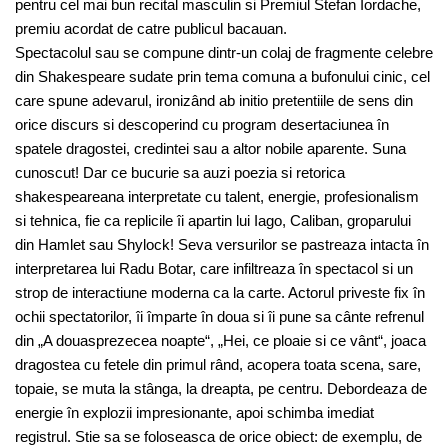
pentru cel mai bun recital masculin si Premiul Stefan Iordache,
premiu acordat de catre publicul bacauan.
Spectacolul sau se compune dintr-un colaj de fragmente celebre
din Shakespeare sudate prin tema comuna a bufonului cinic, cel
care spune adevarul, ironizând ab initio pretentiile de sens din
orice discurs si descoperind cu program desertaciunea în
spatele dragostei, credintei sau a altor nobile aparente. Suna
cunoscut! Dar ce bucurie sa auzi poezia si retorica
shakespeareana interpretate cu talent, energie, profesionalism
si tehnica, fie ca replicile îi apartin lui Iago, Caliban, groparului
din Hamlet sau Shylock! Seva versurilor se pastreaza intacta în
interpretarea lui Radu Botar, care infiltreaza în spectacol si un
strop de interactiune moderna ca la carte. Actorul priveste fix în
ochii spectatorilor, îi împarte în doua si îi pune sa cânte refrenul
din „A douasprezecea noapte“, „Hei, ce ploaie si ce vânt“, joaca
dragostea cu fetele din primul rând, acopera toata scena, sare,
topaie, se muta la stânga, la dreapta, pe centru. Debordeaza de
energie în explozii impresionante, apoi schimba imediat
registrul. Stie sa se foloseasca de orice obiect: de exemplu, de