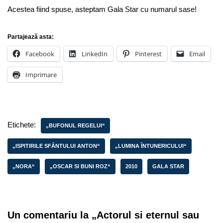
Acestea fiind spuse, asteptam Gala Star cu numarul sase!
Partajează asta:
Facebook
LinkedIn
Pinterest
Email
Imprimare
Etichete:
„BUFONUL REGELUI“
„ISPITIRILE SFÂNTULUI ANTON“
„LUMINA ÎNTUNERICULUI“
„NORA“
„OSCAR SI BUNI ROZ“
2010
GALA STAR
Un comentariu la „Actorul si eternul sau