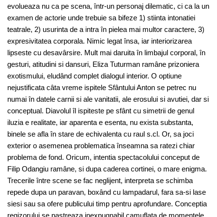
evolueaza nu ca pe scena, într-un personaj dilematic, ci ca la un
examen de actorie unde trebuie sa bifeze 1) stiinta intonatiei
teatrale, 2) usurinta de a intra în pielea mai multor caractere, 3)
expresivitatea corporala. Nimic legat însa, iar interiorizarea
lipseste cu desavârsire. Mult mai daruita în limbajul corporal, în
gesturi, atitudini si dansuri, Eliza Tuturman ramâne prizoniera
exotismului, eludând complet dialogul interior. O optiune
nejustificata câta vreme ispitele Sfântului Anton se petrec nu
numai în datele carnii si ale vanitatii, ale erosului si avutiei, dar si
conceptual. Diavolul îl ispiteste pe sfânt cu simetrii de genul
iluzia e realitate, iar aparenta e esenta, nu exista substanta,
binele se afla în stare de echivalenta cu raul s.cl. Or, sa joci
exterior o asemenea problematica înseamna sa ratezi chiar
problema de fond. Oricum, intentia spectacolului conceput de
Filip Odangiu ramâne, si dupa caderea cortinei, o mare enigma.
Trecerile între scene se fac neglijent, interpreta se schimba
repede dupa un paravan, boxând cu lampadarul, fara sa-si lase
siesi sau sa ofere publicului timp pentru aprofundare. Conceptia
regizorului se pastreaza inexpugnabil camuflata de momentele