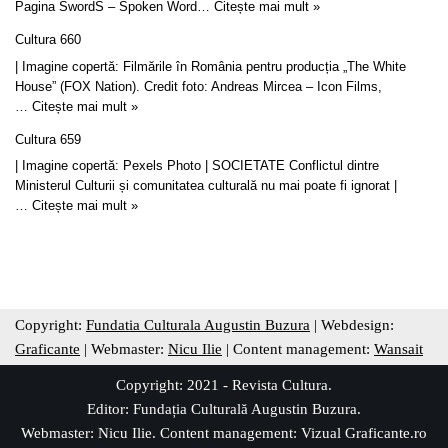
Pagina SwordS – Spoken Word…
Citește mai mult »
Cultura 660
| Imagine copertă: Filmările în România pentru producția „The White
House” (FOX Nation). Credit foto: Andreas Mircea – Icon Films,
…
Citește mai mult »
Cultura 659
| Imagine copertă: Pexels Photo | SOCIETATE Conflictul dintre
Ministerul Culturii și comunitatea culturală nu mai poate fi ignorat |
…
Citește mai mult »
Copyright:
Fundatia Culturala Augustin Buzura
| Webdesign:
Graficante
| Webmaster:
Nicu Ilie
| Content management:
Wansait
Copyright: 2021 - Revista Cultura.
Editor:
Fundația Culturală Augustin Buzura
.
Webmaster: Nicu Ilie. Content management:
Vizual Graficante.ro