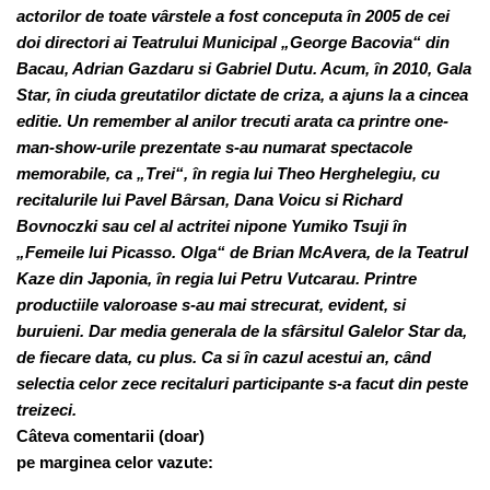
actorilor de toate vârstele a fost conceputa în 2005 de cei
doi directori ai Teatrului Municipal „George Bacovia“ din
Bacau, Adrian Gazdaru si Gabriel Dutu. Acum, în 2010, Gala
Star, în ciuda greutatilor dictate de criza, a ajuns la a cincea
editie. Un remember al anilor trecuti arata ca printre one-
man-show-urile prezentate s-au numarat spectacole
memorabile, ca „Trei“, în regia lui Theo Herghelegiu, cu
recitalurile lui Pavel Bârsan, Dana Voicu si Richard
Bovnoczki sau cel al actritei nipone Yumiko Tsuji în
„Femeile lui Picasso. Olga“ de Brian McAvera, de la Teatrul
Kaze din Japonia, în regia lui Petru Vutcarau. Printre
productiile valoroase s-au mai strecurat, evident, si
buruieni. Dar media generala de la sfârsitul Galelor Star da,
de fiecare data, cu plus. Ca si în cazul acestui an, când
selectia celor zece recitaluri participante s-a facut din peste
treizeci.
Câteva comentarii (doar)
pe marginea celor vazute: