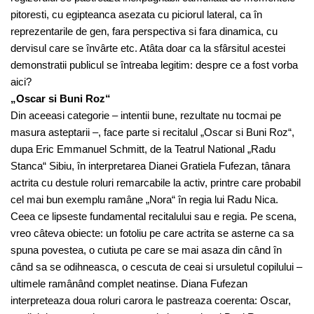
pitoresti, cu egipteanca asezata cu piciorul lateral, ca în
reprezentarile de gen, fara perspectiva si fara dinamica, cu
dervisul care se învârte etc. Atâta doar ca la sfârsitul acestei
demonstratii publicul se întreaba legitim: despre ce a fost vorba
aici?
„Oscar si Buni Roz“
Din aceeasi categorie – intentii bune, rezultate nu tocmai pe
masura asteptarii –, face parte si recitalul „Oscar si Buni Roz“,
dupa Eric Emmanuel Schmitt, de la Teatrul National „Radu
Stanca“ Sibiu, în interpretarea Dianei Gratiela Fufezan, tânara
actrita cu destule roluri remarcabile la activ, printre care probabil
cel mai bun exemplu ramâne „Nora“ în regia lui Radu Nica.
Ceea ce lipseste fundamental recitalului sau e regia. Pe scena,
vreo câteva obiecte: un fotoliu pe care actrita se asterne ca sa
spuna povestea, o cutiuta pe care se mai asaza din când în
când sa se odihneasca, o cescuta de ceai si ursuletul copilului –
ultimele ramânând complet neatinse. Diana Fufezan
interpreteaza doua roluri carora le pastreaza coerenta: Oscar,