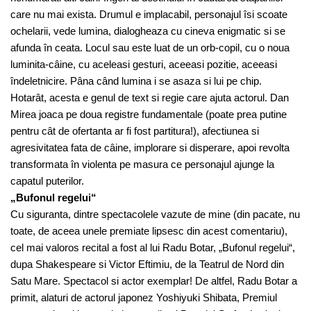
care nu mai exista. Drumul e implacabil, personajul îsi scoate
ochelarii, vede lumina, dialogheaza cu cineva enigmatic si se
afunda în ceata. Locul sau este luat de un orb-copil, cu o noua
luminita-câine, cu aceleasi gesturi, aceeasi pozitie, aceeasi
îndeletnicire. Pâna când lumina i se asaza si lui pe chip.
Hotarât, acesta e genul de text si regie care ajuta actorul. Dan
Mirea joaca pe doua registre fundamentale (poate prea putine
pentru cât de ofertanta ar fi fost partitura!), afectiunea si
agresivitatea fata de câine, implorare si disperare, apoi revolta
transformata în violenta pe masura ce personajul ajunge la
capatul puterilor.
„Bufonul regelui“
Cu siguranta, dintre spectacolele vazute de mine (din pacate, nu
toate, de aceea unele premiate lipsesc din acest comentariu),
cel mai valoros recital a fost al lui Radu Botar, „Bufonul regelui“,
dupa Shakespeare si Victor Eftimiu, de la Teatrul de Nord din
Satu Mare. Spectacol si actor exemplar! De altfel, Radu Botar a
primit, alaturi de actorul japonez Yoshiyuki Shibata, Premiul