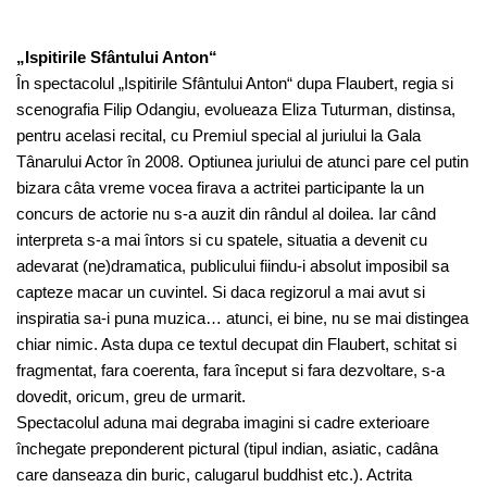
„Ispitirile Sfântului Anton“
În spectacolul „Ispitirile Sfântului Anton“ dupa Flaubert, regia si
scenografia Filip Odangiu, evolueaza Eliza Tuturman, distinsa,
pentru acelasi recital, cu Premiul special al juriului la Gala
Tânarului Actor în 2008. Optiunea juriului de atunci pare cel putin
bizara câta vreme vocea firava a actritei participante la un
concurs de actorie nu s-a auzit din rândul al doilea. Iar când
interpreta s-a mai întors si cu spatele, situatia a devenit cu
adevarat (ne)dramatica, publicului fiindu-i absolut imposibil sa
capteze macar un cuvintel. Si daca regizorul a mai avut si
inspiratia sa-i puna muzica… atunci, ei bine, nu se mai distingea
chiar nimic. Asta dupa ce textul decupat din Flaubert, schitat si
fragmentat, fara coerenta, fara început si fara dezvoltare, s-a
dovedit, oricum, greu de urmarit.
Spectacolul aduna mai degraba imagini si cadre exterioare
închegate preponderent pictural (tipul indian, asiatic, cadâna
care danseaza din buric, calugarul buddhist etc.). Actrita