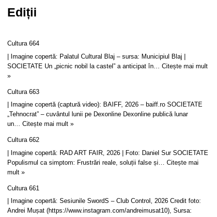
Ediții
Cultura 664
| Imagine copertă: Palatul Cultural Blaj – sursa: Municipiul Blaj |
SOCIETATE Un „picnic nobil la castel” a anticipat în…
Citește mai mult
»
Cultura 663
| Imagine copertă (captură video): BAIFF, 2026 – baiff.ro SOCIETATE
„Tehnocrat” – cuvântul lunii pe Dexonline Dexonline publică lunar
un…
Citește mai mult »
Cultura 662
| Imagine copertă: RAD ART FAIR, 2026 | Foto: Daniel Sur SOCIETATE
Populismul ca simptom: Frustrări reale, soluții false și…
Citește mai
mult »
Cultura 661
| Imagine copertă: Sesiunile SwordS – Club Control, 2026 Credit foto:
Andrei Mușat (https://www.instagram.com/andreimusat10), Sursa: