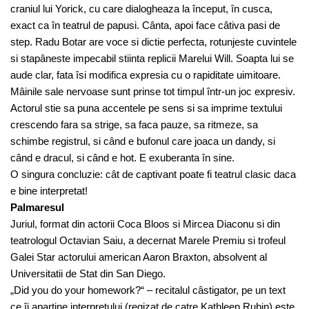
craniul lui Yorick, cu care dialogheaza la început, în cusca,
exact ca în teatrul de papusi. Cânta, apoi face câtiva pasi de
step. Radu Botar are voce si dictie perfecta, rotunjeste cuvintele
si stapâneste impecabil stiinta replicii Marelui Will. Soapta lui se
aude clar, fata îsi modifica expresia cu o rapiditate uimitoare.
Mâinile sale nervoase sunt prinse tot timpul într-un joc expresiv.
Actorul stie sa puna accentele pe sens si sa imprime textului
crescendo fara sa strige, sa faca pauze, sa ritmeze, sa
schimbe registrul, si când e bufonul care joaca un dandy, si
când e dracul, si când e hot. E exuberanta în sine.
O singura concluzie: cât de captivant poate fi teatrul clasic daca
e bine interpretat!
Palmaresul
Juriul, format din actorii Coca Bloos si Mircea Diaconu si din
teatrologul Octavian Saiu, a decernat Marele Premiu si trofeul
Galei Star actorului american Aaron Braxton, absolvent al
Universitatii de Stat din San Diego.
„Did you do your homework?“ – recitalul câstigator, pe un text
ce îi apartine interpretului (regizat de catre Kathleen Rubin) este