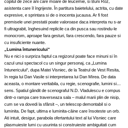
copilul de zece ani care moare de leucemie, si Buni Roz,
asistenta care îl îngrijeste. În partitura baietelului, actrita, cu date
expresive, e sprintara si de o inocenta jucausa. Ar fi fost
premisele unei prestatii poate valoroase daca interpreta nu s-ar
fi ultragrabit, înghesuind replicile ca din pusca sau rostindu-le
monocrom, aproape fara gesturi, fara crescendo, fara pauze si
cu insuficiente nuante.
„Lumina întunericului“
Nu e nici o surpriza faptul ca regizorul poate face minuni si în
cazul unui spectacol cu un singur personaj, ca „Lumina
întunericului“, dupa Matei Visniec, de la Teatrul de Vest Resita,
în regia lui Dan Vasile si interpretarea lui Dan Mirea. De data
aceasta, o montare veritabila, cu regie, scenografie, lumini si…
sens. Spatiul gândit de scenograful N.D. Vladulescu e compus
dintr-o rampa care traverseaza sala – malul marii plin de nisip,
cum se va dovedi la sfârsit –, un telescop demontabil si o
luminita. De fapt, ultima e luminita-câine care însoteste un orb.
Ati intuit, desigur, parabola ofertantului text al lui Visniec care
plasmuieste lumi cu usurinta si construieste ambiguitati cum