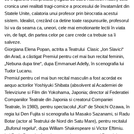
cronica unei realitati tragi-comice a procesului de învatamânt din
Statele Unite, calatoria unui profesor prin birocratia acestui
sistem. Idealist, crezând ca detine toate raspunsurile, profesorul
îsi va da seama ca, uneori, cele mai emotionante lectii în viata
vin, de fapt, din partea celor pe care crede ca trebuie sa îi
salveze.
Giorgiana Elena Popan, actrita a Teatrului Clasic „Ion Slavici“
din Arad, a câstigat Premiul pentru cel mai bun recital feminin,
„Nebuna dupa tine“, dupa Emmanuel Adelly, în scenografia lui
Tudor Lucanu.
Premiul pentru cel mai bun recital masculin a fost acordat ex
aequo actorilor Yoshiyuki Shibata (absolvent al Academiei de
Televiziune si Film din Yokohama, Japonia; director al Federatiei
Companiilor Teatrale din Japonia si creatorul Companiei
Teatrale, în 1980), pentru spectacolul „KoI“ de Shoichi Ozawa, în
regia lui Den Fujita si scenografia lui Masako Sazanami, si Radu
Botar (actor al Teatrului de Nord din Satu Mare), pentru recitalul
„Bufonul regelui“, dupa William Shakespeare si Victor Eftimiu.