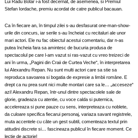
Lui Radu Botar i-a fost decernat, de asemenea, si Premiul
Stefan Iordache, premiu acordat de catre publicul bacauan.
Ca în fiecare an, în timpul zilei s-au desfasurat one-man-show-
urile din concurs, iar serile s-au încheiat cu recitaluri ale unor
mari actori. Ele nu fac obiectul acestui comentariu, dar n-as
putea încheia fara sa amintesc de bucuria produsa de
spectacolul pe care l-am vazut si ras-vazut cu vreo treizeci de
ani în urma, „Pagini din Craii de Curtea Veche“, în interpretarea
lui Alexandru Repan. Nu sunt multi actori care sa stie sa
reproduca savoarea si bogatia de expresie a limbii române. E
drept ca nu prea sunt nici multe montari care sa le… „acceseze“
azi! Alexandru Repan, într-unul dintre spectacolele sale de
glorie, gradeaza cu atentie, cu voce calda si puternica,
accelereaza si pune pauze cu sens, interpreteaza cu noblete,
da culoare specifica fiecarui personaj, variaza savant registrele,
muta accentele cu câte un gest subtil, comenteaza textul prin
atitudini discrete si… fascineaza publicul în fiecare moment. Ce
lectie de actorie!