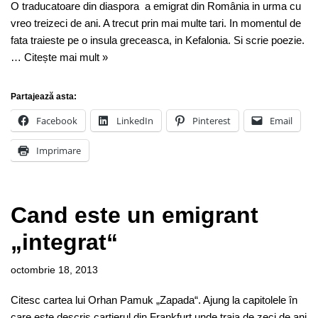
O traducatoare din diaspora a emigrat din România in urma cu
vreo treizeci de ani. A trecut prin mai multe tari. In momentul de
fata traieste pe o insula greceasca, in Kefalonia. Si scrie poezie.
…
Citește mai mult »
Partajează asta:
Facebook
LinkedIn
Pinterest
Email
Imprimare
Cand este un emigrant
„integrat“
octombrie 18, 2013
Citesc cartea lui Orhan Pamuk „Zapada“. Ajung la capitolele în
care este descris cartierul din Frankfurt unde traia de zeci de ani