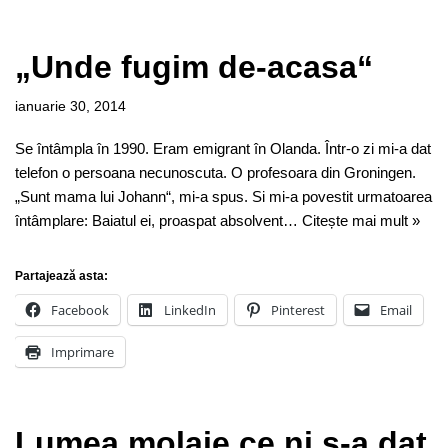
„Unde fugim de-acasa“
ianuarie 30, 2014
Se întâmpla în 1990. Eram emigrant în Olanda. Într-o zi mi-a dat
telefon o persoana necunoscuta. O profesoara din Groningen.
„Sunt mama lui Johann“, mi-a spus. Si mi-a povestit urmatoarea
întâmplare: Baiatul ei, proaspat absolvent…
Citește mai mult »
Partajează asta:
Facebook
LinkedIn
Pinterest
Email
Imprimare
Lumea molaie ce ni s-a dat