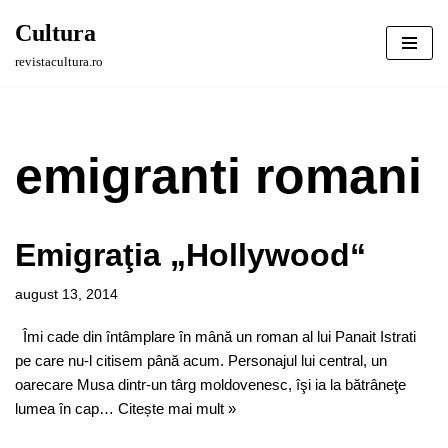
Cultura
Sari
revistacultura.ro
la
conținut
emigranti romani
Emigraţia „Hollywood“
august 13, 2014
Îmi cade din întâmplare în mână un roman al lui Panait Istrati
pe care nu-l citisem până acum. Personajul lui central, un
oarecare Musa dintr-un târg moldovenesc, îşi ia la bătrâneţe
lumea în cap…
Citește mai mult »