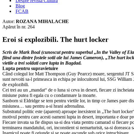
Despre revista Cultura
Blog
FCAB
Autor:
ROZANA MIHALACHE
Apărut în nr. 264
Eroi si explozibili. The hurt locker
Scris de Mark Boal (cunoscut pentru superbul „In the Valley of Ela
fiind una dintre fostele sotii ale lui James Cameron), „The hurt loc
vietile a trei soldati care lupta in Bagdad.
Lupta pentru supravietuire
Când colegul lor Matt Thompson (Guy Pearce) moare, sergentul JT S
sunt nevoiti sa-l primeasca in echipa pe inlocuitorul lui, SSG Willia
de explozibili.
Cei trei au un „mandat“ de o luna si ceva in desert, fiecare zi incheiat
misiune putea fi egala cu o condamnare la moarte.
Sanborn si Eldridge se tem pentru vietile lor, in timp ce James pare di
misiunea… sau pentru a-si hrani adrenalina.
Substratul politic este (aparent) aproape inexistent in „The hurt lock
motivul pentru care acesti oameni lupta in desert, importanta e doar pre
Fiecare invata sa fie dispus sa-si dea viata pentru camarad si fiecare poa
terminarea mandatului, ori, inconstient si nemarturisit, sa-si doreasca sa
Inamicul poate fi oriunde si se poate ascunde sub orice intruchipare.