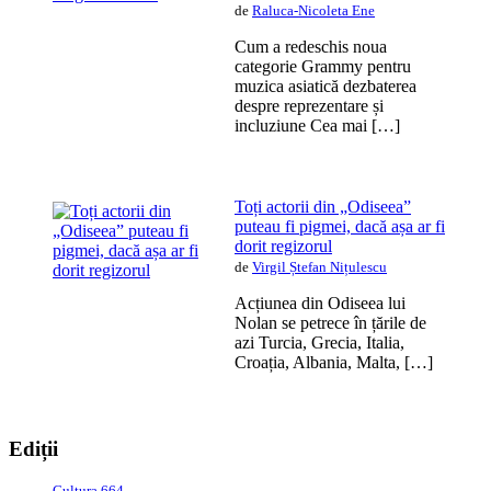
de
Raluca-Nicoleta Ene
Cum a redeschis noua
categorie Grammy pentru
muzica asiatică dezbaterea
despre reprezentare și
incluziune Cea mai […]
Toți actorii din „Odiseea”
puteau fi pigmei, dacă așa ar fi
dorit regizorul
de
Virgil Ștefan Nițulescu
Acțiunea din Odiseea lui
Nolan se petrece în țările de
azi Turcia, Grecia, Italia,
Croația, Albania, Malta, […]
Ediții
Cultura 664