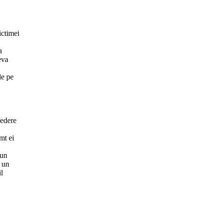
ictimei
a
eva
de pe
vedere
mt ei
bun
 un
il