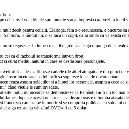
ic bun.
pe cel care-ti voia binele spre moarte sau ai impresia ca-l vezi in locul v
ai mult decât pentru ceilalti. Eldridge, fara s-o recunoasca, e bucuros ca 
. Sanborn, la rândul lui, o sa faca un copil, ca sa simta ca va exista cin
la nu se regaseste. In lumea reala ii e greu sa aleaga o punga de cereale 
tru cei ca el razboiul se transforma intr-un drog.
ct si curat mediul natural in care se desfasoara personajele.
weit-ul si a ales sa filmeze cadrele (de altfel atragatoare din punct de 
gine usor incetosata, astfel incât sa sugereze ideea de documentar.
ntreaza asupra soldatilor si a luptei lor personale, asupra a ceea ce si
nii“ când vietile le sunt invadate.
ul este inutil, nu incearca sa demonstreze ca Pamântul ar fi un loc mai 
 lui James dupa ce acesta nu a reusit sa dezamorseze o bomba atasata de
si franceza) care sta pe intuneric si se comporta politicos cu soldatul ce 
isi câstiga existenta vânzând DVD-uri cu 5 dolari.