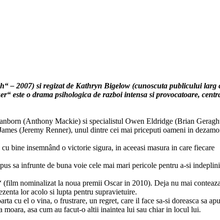
h“ – 2007) si regizat de Kathryn Bigelow (cunoscuta publicului larg 
ker“ este o drama psihologica de razboi intensa si provocatoare, centr
anborn (Anthony Mackie) si specialistul Owen Eldridge (Brian Geragh
m James (Jeremy Renner), unul dintre cei mai priceputi oameni in dezamo
a cu bine insemnând o victorie sigura, in aceeasi masura in care fiecare
spus sa infrunte de buna voie cele mai mari pericole pentru a-si indeplini
er“ (film nominalizat la noua premii Oscar in 2010). Deja nu mai conteaz
zenta lor acolo si lupta pentru supravietuire.
rta cu el o vina, o frustrare, un regret, care il face sa-si doreasca sa apu
 moara, asa cum au facut-o altii inaintea lui sau chiar in locul lui.