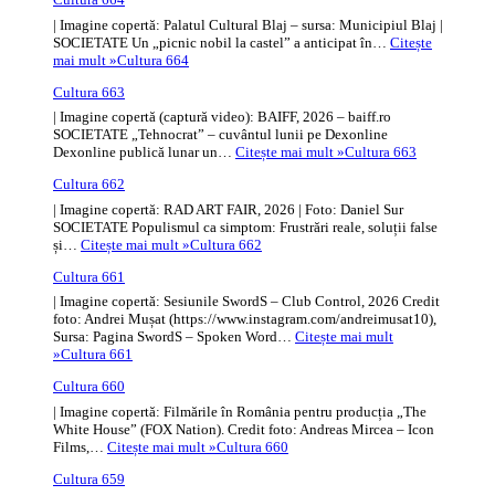
| Imagine copertă: Palatul Cultural Blaj – sursa: Municipiul Blaj |
SOCIETATE Un „picnic nobil la castel” a anticipat în…
Citește
mai mult »
Cultura 664
Cultura 663
| Imagine copertă (captură video): BAIFF, 2026 – baiff.ro
SOCIETATE „Tehnocrat” – cuvântul lunii pe Dexonline
Dexonline publică lunar un…
Citește mai mult »
Cultura 663
Cultura 662
| Imagine copertă: RAD ART FAIR, 2026 | Foto: Daniel Sur
SOCIETATE Populismul ca simptom: Frustrări reale, soluții false
și…
Citește mai mult »
Cultura 662
Cultura 661
| Imagine copertă: Sesiunile SwordS – Club Control, 2026 Credit
foto: Andrei Mușat (https://www.instagram.com/andreimusat10),
Sursa: Pagina SwordS – Spoken Word…
Citește mai mult
»
Cultura 661
Cultura 660
| Imagine copertă: Filmările în România pentru producția „The
White House” (FOX Nation). Credit foto: Andreas Mircea – Icon
Films,…
Citește mai mult »
Cultura 660
Cultura 659