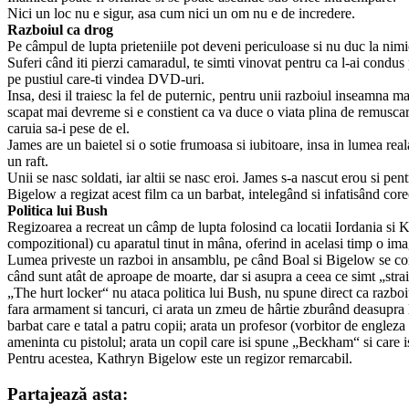
Nici un loc nu e sigur, asa cum nici un om nu e de incredere.
Razboiul ca drog
Pe câmpul de lupta prieteniile pot deveni periculoase si nu duc la nim
Suferi când iti pierzi camaradul, te simti vinovat pentru ca l-ai condus 
pe pustiul care-ti vindea DVD-uri.
Insa, desi il traiesc la fel de puternic, pentru unii razboiul inseamna m
scapat mai devreme si e constient ca va duce o viata plina de remuscari
caruia sa-i pese de el.
James are un baietel si o sotie frumoasa si iubitoare, insa in lumea rea
un raft.
Unii se nasc soldati, iar altii se nasc eroi. James s-a nascut erou si pen
Bigelow a regizat acest film ca un barbat, intelegând si infatisând core
Politica lui Bush
Regizoarea a recreat un câmp de lupta folosind ca locatii Iordania si Ku
compozitional) cu aparatul tinut in mâna, oferind in acelasi timp o ima
Lumea priveste un razboi in ansamblu, pe când Boal si Bigelow se conce
când sunt atât de aproape de moarte, dar si asupra a ceea ce simt „strai
„The hurt locker“ nu ataca politica lui Bush, nu spune direct ca razboi
fara armament si tancuri, ci arata un zmeu de hârtie zburând deasupra
barbat care e tatal a patru copii; arata un profesor (vorbitor de engleza 
ameninta cu pistolul; arata un copil care isi spune „Beckham“ si care 
Pentru acestea, Kathryn Bigelow este un regizor remarcabil.
Partajează asta: