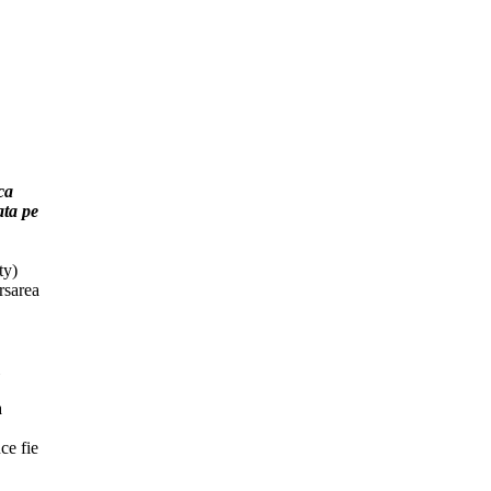
ca
ata pe
ty)
rsarea
a
ce fie