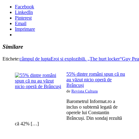
Facebook
LinkedIn
Pinterest
Email
Imprimare
Similare
Etichete:
câmpul de lupta
Eroi si explozibili. „The hurt locker“
Guy Pea
55% dintre români spun că nu
au văzut nicio operă de
Brâncuși
de
Revista Cultura
Barometrul Informat.ro a
inclus o subtemă legată de
operele lui Constantin
Brâncuși. Din sondaj rezultă
că 42% […]