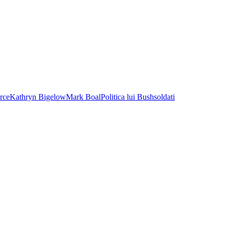
rce
Kathryn Bigelow
Mark Boal
Politica lui Bush
soldati