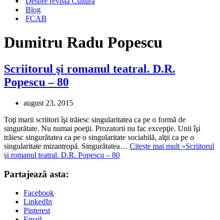
Despre revista Cultura
Blog
FCAB
Dumitru Radu Popescu
Scriitorul şi romanul teatral. D.R.
Popescu – 80
august 23, 2015
Toţi marii scriitori îşi trăiesc singularitatea ca pe o formă de
singurătate. Nu numai poeţii. Prozatorii nu fac excepţie. Unii îşi
trăiesc singurătatea ca pe o singularitate sociabilă, alţii ca pe o
singularitate mizantropă. Singurătatea…
Citește mai mult »
Scriitorul
şi romanul teatral. D.R. Popescu – 80
Partajează asta:
Facebook
LinkedIn
Pinterest
Email