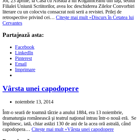
Joi, 23 aprilie, la Casa cu Absidă a lui Kogălniceanu din Iaşi, sediul
Filialei Uniunii Scriitorilor, avea loc deschiderea Zilelor Convorbiri
literare cu un colocviu consacrat noii serii a revistei. Prilej de
retrospective privind cei…
Citește mai mult »
Discurs în Cetatea lui
Cervantes
Partajează asta:
Facebook
LinkedIn
Pinterest
Email
Imprimare
Vârsta unei capodopere
noiembrie 13, 2014
Într-o seară de toamnă târzie a anului 1884, era 13 noiembrie,
dramaturgia românească şi teatrul naţional intrau într-o nouă eră. Se
împlinesc, iată, chiar astăzi 130 de ani de la acea oră astrală, când
capodopera…
Citește mai mult »
Vârsta unei capodopere