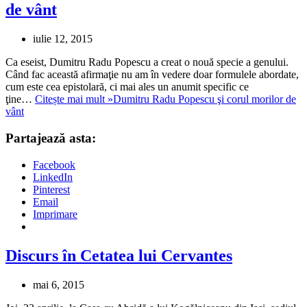
de vânt
iulie 12, 2015
Ca eseist, Dumitru Radu Popescu a creat o nouă specie a genului.
Când fac această afirmaţie nu am în vedere doar formulele abordate,
cum este cea epistolară, ci mai ales un anumit specific ce
ţine…
Citește mai mult »
Dumitru Radu Popescu şi corul morilor de
vânt
Partajează asta:
Facebook
LinkedIn
Pinterest
Email
Imprimare
Discurs în Cetatea lui Cervantes
mai 6, 2015