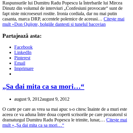
Raspunsurile lui Dumitru Radu Popescu la întrebarile lui Mircea
Dinutz din volumul de interviuri „Confesiuni provocate“ sunt de
fapt niste microeseuri rostite. Ironia cordiala, dar nu mai putin
casanta, marca DRP, accentele polemice de aceeasi…
Citește mai
mult »
Don Quijote, bolgiile dantesti si tunelul bacovian
Partajează asta:
Facebook
LinkedIn
Pinterest
Email
Imprimare
„Sa dai mita ca sa mori…“
august 9, 2012
august 9, 2012
O carte pe care as vrea sa mai apuc s-o citesc înainte de a muri este
aceea ce va aduna între doua coperti scrisorile pe care prozatorul si
dramaturgul Dumitru Radu Popescu le trimite, lunar,…
Citește mai
mult »
„Sa dai mita ca sa mori…“