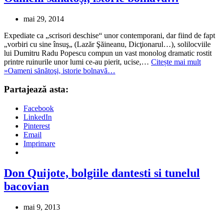
mai 29, 2014
Expediate ca „scrisori deschise“ unor contemporani, dar fiind de fapt
„vorbiri cu sine însuş„ (Lazăr Şăineanu, Dicţionarul…), solilocviile
lui Dumitru Radu Popescu compun un vast monolog dramatic rostit
printre ruinurile unor lumi ce-au pierit, ucise,…
Citește mai mult
»
Oameni sănătoşi, istorie bolnavă…
Partajează asta:
Facebook
LinkedIn
Pinterest
Email
Imprimare
Don Quijote, bolgiile dantesti si tunelul
bacovian
mai 9, 2013