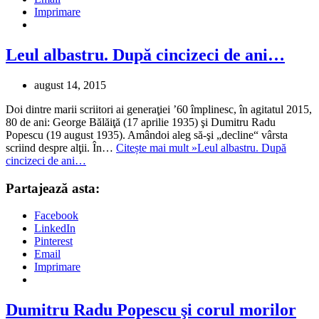
Imprimare
Leul albastru. După cincizeci de ani…
august 14, 2015
Doi dintre marii scriitori ai generaţiei ’60 împlinesc, în agitatul 2015,
80 de ani: George Bălăiţă (17 aprilie 1935) şi Dumitru Radu
Popescu (19 august 1935). Amândoi aleg să-şi „decline“ vârsta
scriind despre alţii. În…
Citește mai mult »
Leul albastru. După
cincizeci de ani…
Partajează asta:
Facebook
LinkedIn
Pinterest
Email
Imprimare
Dumitru Radu Popescu şi corul morilor