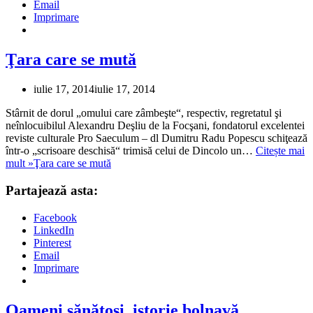
Email
Imprimare
Ţara care se mută
iulie 17, 2014
iulie 17, 2014
Stârnit de dorul „omului care zâmbeşte“, respectiv, regretatul şi
neînlocuibilul Alexandru Deşliu de la Focşani, fondatorul excelentei
reviste culturale Pro Saeculum – dl Dumitru Radu Popescu schiţează
într-o „scrisoare deschisă“ trimisă celui de Dincolo un…
Citește mai
mult »
Ţara care se mută
Partajează asta:
Facebook
LinkedIn
Pinterest
Email
Imprimare
Oameni sănătoşi, istorie bolnavă…