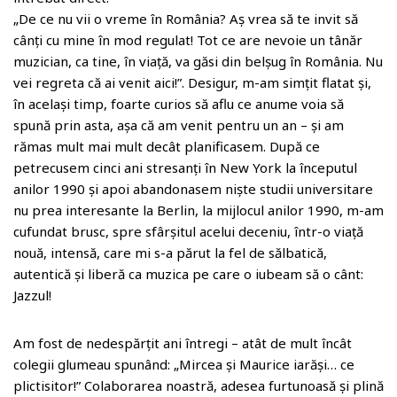
„De ce nu vii o vreme în România? Aș vrea să te invit să
cânți cu mine în mod regulat! Tot ce are nevoie un tânăr
muzician, ca tine, în viață, va găsi din belșug în România. Nu
vei regreta că ai venit aici!”. Desigur, m-am simțit flatat și,
în același timp, foarte curios să aflu ce anume voia să
spună prin asta, așa că am venit pentru un an – și am
rămas mult mai mult decât planificasem. După ce
petrecusem cinci ani stresanți în New York la începutul
anilor 1990 și apoi abandonasem niște studii universitare
nu prea interesante la Berlin, la mijlocul anilor 1990, m-am
cufundat brusc, spre sfârșitul acelui deceniu, într-o viață
nouă, intensă, care mi s-a părut la fel de sălbatică,
autentică și liberă ca muzica pe care o iubeam să o cânt:
Jazzul!
Am fost de nedespărțit ani întregi – atât de mult încât
colegii glumeau spunând: „Mircea și Maurice iarăși… ce
plictisitor!” Colaborarea noastră, adesea furtunoasă și plină