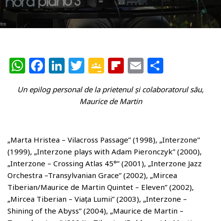
W
F
Li
T
G
Fl
E
P
h
a
n
w
o
ip
m
ar
Un epilog personal de la prietenul și colaboratorul său,
at
c
k
itt
o
b
ai
ta
Maurice de Martin
s
e
e
e
gl
o
l
je
A
b
dI
r
e
ar
az
p
o
n
Cl
d
ă
„Marta Hristea – Vilacross Passage” (1998), „Interzone”
(1999), „Interzone plays with Adam Pieronczyk” (2000),
p
o
a
„Interzone – Crossing Atlas 45°” (2001), „Interzone Jazz
k
ss
Orchestra –Transylvanian Grace” (2002), „Mircea
r
Tiberian/Maurice de Martin Quintet – Eleven” (2002),
„Mircea Tiberian – Viața Lumii” (2003), „Interzone –
o
Shining of the Abyss” (2004), „Maurice de Martin –