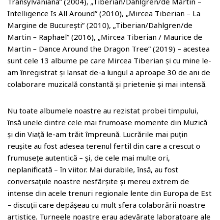
o
Transylvaniana” (2004), „Tiberian/Dahlgren/de Martin –
m
Intelligence Is All Around” (2010), „Mircea Tiberian – La
Margine de București” (2010), „Tiberian/Dahlgren/de
Martin – Raphael” (2016), „Mircea Tiberian / Maurice de
Martin – Dance Around the Dragon Tree” (2019) – acestea
sunt cele 13 albume pe care Mircea Tiberian și cu mine le-
am înregistrat și lansat de-a lungul a aproape 30 de ani de
colaborare muzicală constantă și prietenie și mai intensă.
Nu toate albumele noastre au rezistat probei timpului,
însă unele dintre cele mai frumoase momente din Muzică
și din Viață le-am trăit împreună. Lucrările mai puțin
reușite au fost adesea terenul fertil din care a crescut o
frumusețe autentică – și, de cele mai multe ori,
neplanificată – în viitor. Mai durabile, însă, au fost
conversațiile noastre nesfârșite și mereu extrem de
intense din acele trenuri regionale lente din Europa de Est
– discuții care depășeau cu mult sfera colaborării noastre
artistice. Turneele noastre erau adevărate laboratoare ale