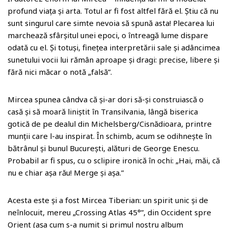
profund viața și arta. Totul ar fi fost altfel fără el. Știu că nu
sunt singurul care simte nevoia să spună asta! Plecarea lui
marchează sfârșitul unei epoci, o întreagă lume dispare
odată cu el. Și totuși, finețea interpretării sale și adâncimea
sunetului vocii lui rămân aproape și dragi: precise, libere și
fără nici măcar o notă „falsă”.
Mircea spunea cândva că și-ar dori să-și construiască o
casă și să moară liniștit în Transilvania, lângă biserica
gotică de pe dealul din Michelsberg/Cisnădioara, printre
munții care l-au inspirat. În schimb, acum se odihnește în
bătrânul și bunul București, alături de George Enescu.
Probabil ar fi spus, cu o sclipire ironică în ochi: „Hai, măi, că
nu e chiar așa rău! Merge și așa.”
Acesta este și a fost Mircea Tiberian: un spirit unic și de
neînlocuit, mereu „Crossing Atlas 45°”, din Occident spre
Orient (așa cum s-a numit și primul nostru album