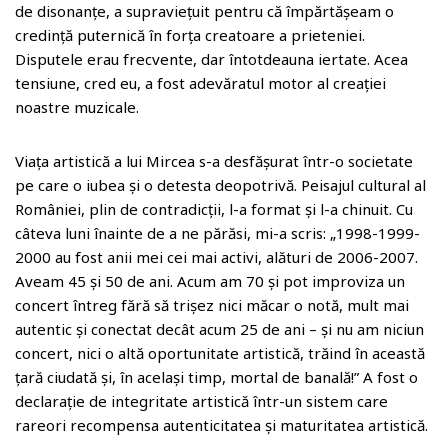
de disonanțe, a supraviețuit pentru că împărtășeam o
credință puternică în forța creatoare a prieteniei.
Disputele erau frecvente, dar întotdeauna iertate. Acea
tensiune, cred eu, a fost adevăratul motor al creației
noastre muzicale.
Viața artistică a lui Mircea s-a desfășurat într-o societate
pe care o iubea și o detesta deopotrivă. Peisajul cultural al
României, plin de contradicții, l-a format și l-a chinuit. Cu
câteva luni înainte de a ne părăsi, mi-a scris: „1998-1999-
2000 au fost anii mei cei mai activi, alături de 2006-2007.
Aveam 45 și 50 de ani. Acum am 70 și pot improviza un
concert întreg fără să trișez nici măcar o notă, mult mai
autentic și conectat decât acum 25 de ani – și nu am niciun
concert, nici o altă oportunitate artistică, trăind în această
țară ciudată și, în același timp, mortal de banală!” A fost o
declarație de integritate artistică într-un sistem care
rareori recompensa autenticitatea și maturitatea artistică.