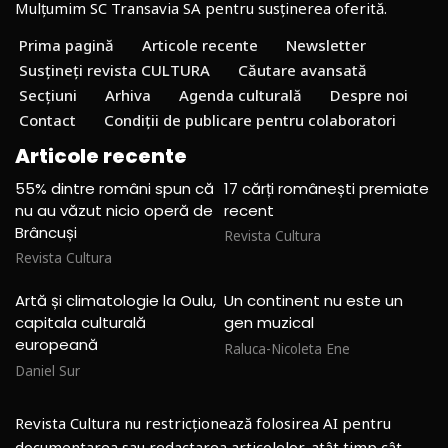
Mulțumim SC Transavia SA pentru susținerea oferită.
Prima pagină
Articole recente
Newsletter
Susțineți revista CULTURA
Căutare avansată
Secțiuni
Arhiva
Agenda culturală
Despre noi
Contact
Condiții de publicare pentru colaboratori
Articole recente
55% dintre români spun că
17 cărți românești premiate
nu au văzut nicio operă de
recent
Brâncuși
Revista Cultura
Revista Cultura
Artă și climatologie la Oulu,
Un continent nu este un
capitala culturală
gen muzical
europeană
Raluca-Nicoleta Ene
Daniel Sur
Revista Cultura nu restricționează folosirea AI pentru
documentarea sau redactarea articolelor, atât timp cât