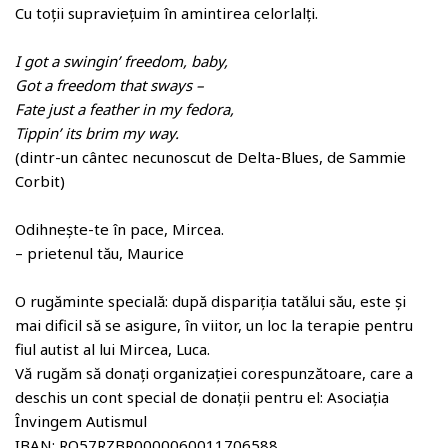
Cu toții supraviețuim în amintirea celorlalți.
I got a swingin’ freedom, baby,
Got a freedom that sways –
Fate just a feather in my fedora,
Tippin’ its brim my way.
(dintr-un cântec necunoscut de Delta-Blues, de Sammie
Corbit)
Odihnește-te în pace, Mircea.
– prietenul tău, Maurice
O rugăminte specială: după dispariția tatălui său, este și
mai dificil să se asigure, în viitor, un loc la terapie pentru
fiul autist al lui Mircea, Luca.
Vă rugăm să donați organizației corespunzătoare, care a
deschis un cont special de donații pentru el: Asociația
Învingem Autismul
IBAN: RO57RZBR0000060011706588