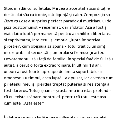
Stoic în adâncul sufletului, Mircea a acceptat absurditățile
destinului său cu ironie, inteligență și calm. Compoziția sa
Born to Lose
a surprins perfect paradoxul muzicianului de
jazz postcomunist – resemnat, dar sfidător. Așa a fost și
viața lui: o luptă permanentă pentru a echilibra libertatea
și captivitatea, intelectul și emoția, „lupta împotriva
prostiei”, cum obișnuia să spună – totul trăit cu un simț
incoruptibil al seriozității, umorului și frumuseții artei.
Devotamentul său față de familie, în special față de fiul său
autist, a cerut o forță extraordinară. În ultimii 18 ani,
uneori a fost foarte aproape de limita suportabilului
omenesc. Cu timpul, acea luptă l-a epuizat, iar a vedea cum
prietenul meu își pierdea treptat puterea și rezistența a
fost dureros. Totuși știam – și asta m-a întristat profund –
că nu exista scăpare pentru el, pentru că totul este așa
cum este. „Asta este!”
Îi datorez enorm lui Mircea – influența lui mi-a modelat