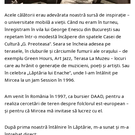
Acele călătorii erau adevărata noastră sursă de inspirație –
o universitate mobilă a vieții. Când nu eram în turneu,
înregistram în vila lui George Enescu din București sau
repetam într-o modestă încăpere din spatele Casei de
Cultură „G. Preoteasa”. Seara se încheia adesea pe
terasele, în cluburile și cârciumile fumurii ale orașului – de
exemplu Green Hours, Art Jazz, Terasa La Muzeu – locuri
care au hrănit o generație de muzicieni, poeți și artiști. Sau
în celebra „Lăptăria lui Enache”, unde l-am întâlnit pe
Mircea la un Jam Session în 1996.
Am venit în România în 1997, ca bursier DAAD, pentru a
realiza cercetări de teren despre folclorul est-european –
și pentru că Mircea mă invitase să lucrez cu el.
După prima noastră întâlnire în Lăptărie, m-a sunat și m-a
întrebat direct: