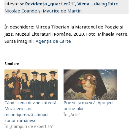
citește și:
Rezidenţa „quartier21“, Viena
– dialog între
Nicolae Coande și Maurice de Martin
În deschidere: Mircea Tiberian la Maratonul de Poezie și
Jazz, Muzeul Literaturii Române, 2020. Foto: Mihaela Petre.
Sursa imaginii:
Agenția de Carte
Similare
Când scena devine catedră:
Poezie și muzică. Apogeul
Muzicienii care
online-ului
reconfigurează câmpul
În „Arte”
sonor românesc
În „Câmpuri de expertiză”