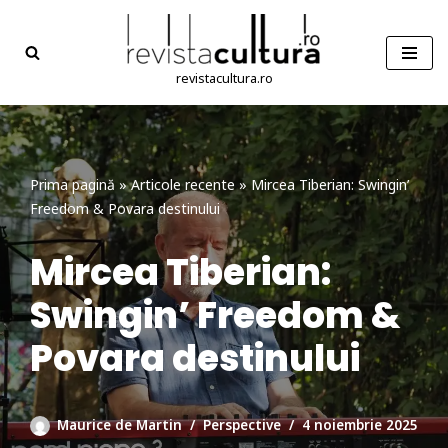
Sari
la
revistacultura.ro
conținut
Prima pagină
»
Articole recente
»
Mircea Tiberian: Swingin’
Freedom & Povara destinului
Mircea Tiberian:
Swingin’ Freedom &
Povara destinului
Maurice de Martin
Perspective
4 noiembrie 2025