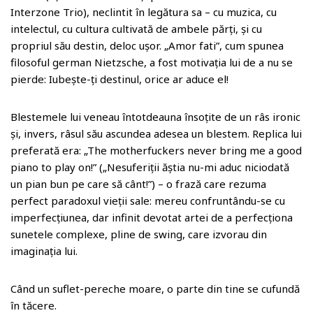
Interzone Trio), neclintit în legătura sa – cu muzica, cu
intelectul, cu cultura cultivată de ambele părți, și cu
propriul său destin, deloc ușor. „Amor fati”, cum spunea
filosoful german Nietzsche, a fost motivația lui de a nu se
pierde: Iubește-ți destinul, orice ar aduce el!
Blestemele lui veneau întotdeauna însoțite de un râs ironic
și, invers, râsul său ascundea adesea un blestem. Replica lui
preferată era: „The motherfuckers never bring me a good
piano to play on!” („Nesuferiții ăștia nu-mi aduc niciodată
un pian bun pe care să cânt!”) – o frază care rezuma
perfect paradoxul vieții sale: mereu confruntându-se cu
imperfecțiunea, dar infinit devotat artei de a perfecționa
sunetele complexe, pline de swing, care izvorau din
imaginația lui.
Când un suflet-pereche moare, o parte din tine se cufundă
în tăcere.