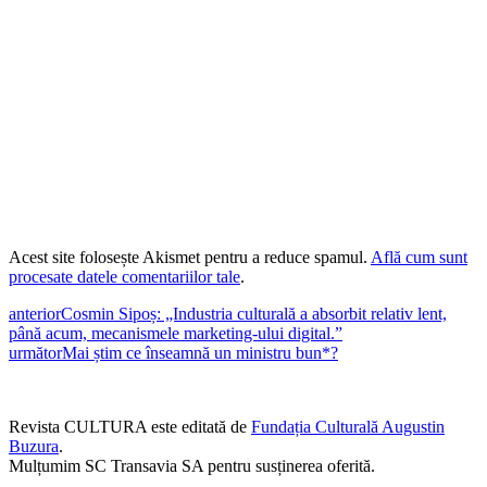
Acest site folosește Akismet pentru a reduce spamul.
Află cum sunt
procesate datele comentariilor tale
.
anterior
Cosmin Sipoș: „Industria culturală a absorbit relativ lent,
până acum, mecanismele marketing-ului digital.”
următor
Mai știm ce înseamnă un ministru bun*?
Revista CULTURA este editată de
Fundația Culturală Augustin
Buzura
.
Mulțumim SC Transavia SA pentru susținerea oferită.