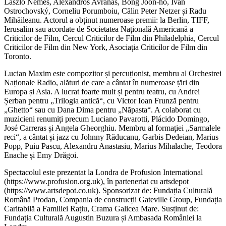
László Nemes, Alexandros Avranas, Bong Joon-ho, Ivan
Ostrochovský, Corneliu Porumboiu, Călin Peter Netzer și Radu
Mihăileanu. Actorul a obținut numeroase premii: la Berlin, TIFF,
Ierusalim sau acordate de Societatea Națională Americană a
Criticilor de Film, Cercul Criticilor de Film din Philadelphia, Cercul
Criticilor de Film din New York, Asociația Criticilor de Film din
Toronto.
Lucian Maxim este compozitor și percuționist, membru al Orchestrei
Naționale Radio, alături de care a cântat în numeroase țări din
Europa și Asia. A lucrat foarte mult și pentru teatru, cu Andrei
Șerban pentru „Trilogia antică“, cu Victor Ioan Frunză pentru
„Ghetto“ sau cu Dana Dima pentru „Năpasta“. A colaborat cu
muzicieni renumiți precum Luciano Pavarotti, Plácido Domingo,
José Carreras și Angela Gheorghiu. Membru al formației „Sarmalele
reci“, a cântat și jazz cu Johnny Răducanu, Garbis Dedeian, Marius
Popp, Puiu Pascu, Alexandru Anastasiu, Marius Mihalache, Teodora
Enache și Emy Drăgoi.
Spectacolul este prezentat la Londra de Profusion International
(https://www.profusion.org.uk), în parteneriat cu artsdepot
(https://www.artsdepot.co.uk). Sponsorizat de: Fundația Culturală
Română Prodan, Compania de construcții Gateville Group, Fundația
Caritabilă a Familiei Rațiu, Crama Galicea Mare. Susținut de:
Fundația Culturală Augustin Buzura și Ambasada României la