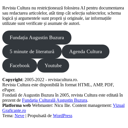
Revista Cultura nu restricționează folosirea AI pentru documentarea
sau redactarea articolelor, atât timp cât selecția subiectelor, schema
logică și argumentele sunt proprii și originale, iar informațiile
utilizate sunt verificate și asumate de autori.
Fundația Augustin Buzura
5 minute de literatură
Agenda Cultura
Facebook
Youtube
Copyright
: 2005-2022 - revistacultura.ro.
Revista Cultura este disponibilă în format HTML, AMP, PDF,
ePaper.
Fondată de Augustin Buzura în 2005, revista Cultura este editată în
prezent de
Fundația Culturală Augustin Buzura
.
Platforma web
Webmaster: Nicu Ilie. Content management:
Vizual
Graficante.ro
Tema:
Neve
| Propulsată de
WordPress