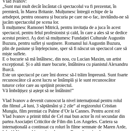
Vlad Ivanov:
„Sunt mai mult decât încântat că spectacolul va fi prezentat, în
premieră, în Marea Britanie. Mulțumesc întregii echipe de la
artsdepot, pentru onoarea și bucuria pe care ne-o fac, invitându-ne să
jucăm spectacolul pe scena lor.
Îi mulțumesc Ramonei Mitrică, pentru invitația de a juca în acest
spectacol, pentru felul profesionist și cald, în care a ales să se dedice
acestui proiect. Aș dori să mulțumesc Fundației Culturale Augustin
Buzura, pentru suflet și susținere. Romanul lui Augustin Buzura,
plin de pasiune și înțelepciune, sper să fi născut un spectacol care să
miște suflete.
E o bucurie să mă întâlnesc, din nou, cu Lucian Maxim, un artist
excepțional. Și o altă mare bucurie, întâlnirea cu pianistul Alexandru
Burcă.
Este un spectacol pe care îmi doresc să-l trăim împreună. Sunt foarte
recunoscător că acest lucru se întâmplă și le sunt recunoscător
tuturor celor care au sprijinit proiectul.
Vă îmbrățișez și aștept să ne întâlnim!”
Vlad Ivanov a devenit cunoscut la nivel internațional pentru rolul
din filmul „4 luni, 3 săptămâni și 2 zile“ al regizorului Cristian
Mungiu, film premiat cu Palme d’Or la Cannes. Pentru acest rol
Vlad Ivanov a primit titlul de Cel mai bun actor în rol secundar din
partea Asociației Criticilor de Film din Los Angeles. Cariera sa
internațională a continuat cu roluri în filme semnate de Maren Arde,