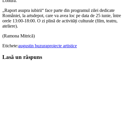
Londra.
„Raport asupra iubirii“ face parte din programul zilei dedicate
României, la artsdepot, care va avea loc pe data de 25 iunie, între
orele 13:00-18:00. O zi plină de activități culturale (film, teatru,
ateliere).
(Ramona Mitrică)
Etichete:
augustin buzura
proiecte artistice
Lasă un răspuns