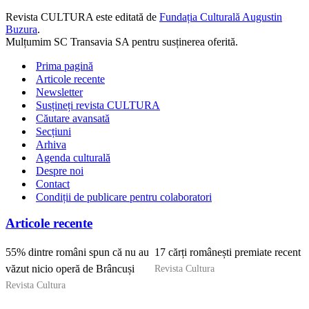
Revista CULTURA este editată de
Fundația Culturală Augustin
Buzura
.
Mulțumim SC Transavia SA pentru susținerea oferită.
Prima pagină
Articole recente
Newsletter
Susțineți revista CULTURA
Căutare avansată
Secțiuni
Arhiva
Agenda culturală
Despre noi
Contact
Condiții de publicare pentru colaboratori
Articole recente
55% dintre români spun că nu au
17 cărți românești premiate recent
Revista Cultura
văzut nicio operă de Brâncuși
Revista Cultura