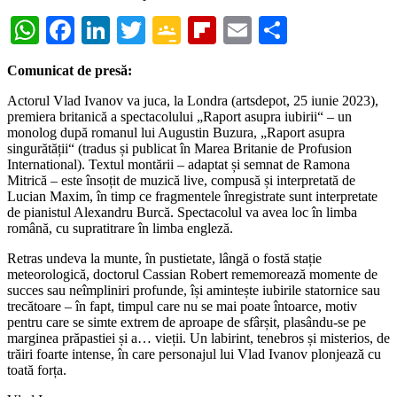
WhatsApp
Facebook
LinkedIn
Twitter
Google
Flipboard
Email
Partajeaz
Classroom
Comunicat de presă:
Actorul Vlad Ivanov va juca, la Londra (artsdepot, 25 iunie 2023),
premiera britanică a spectacolului „Raport asupra iubirii“ – un
monolog după romanul lui Augustin Buzura, „Raport asupra
singurătății“ (tradus și publicat în Marea Britanie de Profusion
International). Textul montării – adaptat și semnat de Ramona
Mitrică – este însoțit de muzică live, compusă și interpretată de
Lucian Maxim, în timp ce fragmentele înregistrate sunt interpretate
de pianistul Alexandru Burcă. Spectacolul va avea loc în limba
română, cu supratitrare în limba engleză.
Retras undeva la munte, în pustietate, lângă o fostă stație
meteorologică, doctorul Cassian Robert rememorează momente de
succes sau neîmpliniri profunde, își amintește iubirile statornice sau
trecătoare – în fapt, timpul care nu se mai poate întoarce, motiv
pentru care se simte extrem de aproape de sfârșit, plasându-se pe
marginea prăpastiei și a… vieții. Un labirint, tenebros și misterios, de
trăiri foarte intense, în care personajul lui Vlad Ivanov plonjează cu
toată forța.