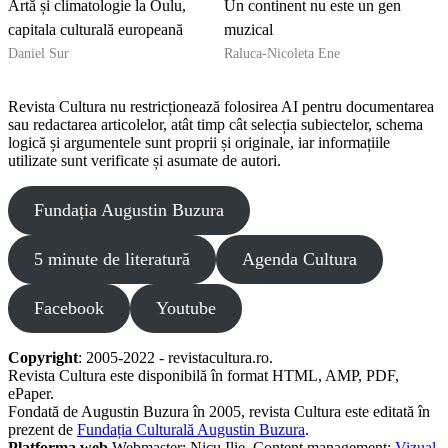
Artă și climatologie la Oulu,
Un continent nu este un gen
capitala culturală europeană
muzical
Daniel Sur
Raluca-Nicoleta Ene
Revista Cultura nu restricționează folosirea AI pentru documentarea
sau redactarea articolelor, atât timp cât selecția subiectelor, schema
logică și argumentele sunt proprii și originale, iar informațiile
utilizate sunt verificate și asumate de autori.
Fundația Augustin Buzura
5 minute de literatură
Agenda Cultura
Facebook
Youtube
Copyright
: 2005-2022 - revistacultura.ro.
Revista Cultura este disponibilă în format HTML, AMP, PDF,
ePaper.
Fondată de Augustin Buzura în 2005, revista Cultura este editată în
prezent de
Fundația Culturală Augustin Buzura
.
Platforma web
Webmaster: Nicu Ilie. Content management:
Vizual