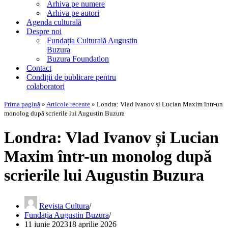
Arhiva pe numere
Arhiva pe autori
Agenda culturală
Despre noi
Fundația Culturală Augustin
Buzura
Buzura Foundation
Contact
Condiții de publicare pentru
colaboratori
Prima pagină
»
Articole recente
»
Londra: Vlad Ivanov și Lucian Maxim într-un
monolog după scrierile lui Augustin Buzura
Londra: Vlad Ivanov și Lucian
Maxim într-un monolog după
scrierile lui Augustin Buzura
Revista Cultura
Fundația Augustin Buzura
11 iunie 2023
18 aprilie 2026