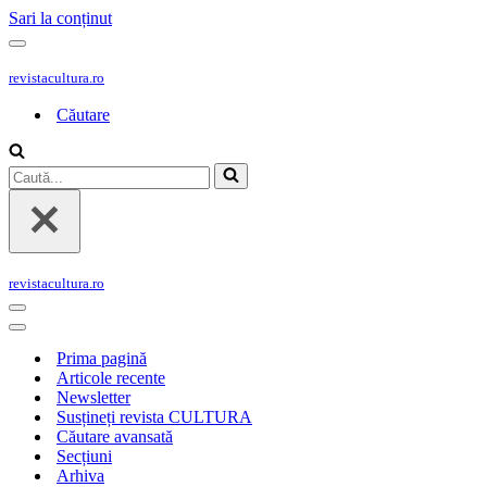
Sari la conținut
Meniu
de
revistacultura.ro
navigare
Căutare
Caută...
revistacultura.ro
Meniu
de
Meniu
navigare
de
Prima pagină
navigare
Articole recente
Newsletter
Susțineți revista CULTURA
Căutare avansată
Secțiuni
Arhiva