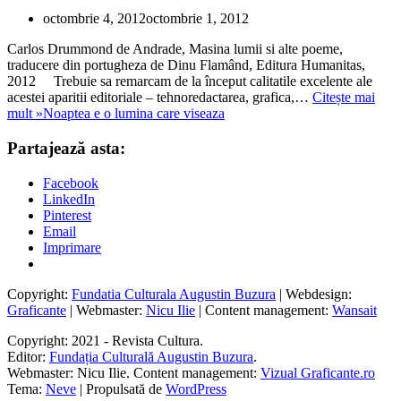
octombrie 4, 2012
octombrie 1, 2012
Carlos Drummond de Andrade, Masina lumii si alte poeme,
traducere din portugheza de Dinu Flamând, Editura Humanitas,
2012 Trebuie sa remarcam de la început calitatile excelente ale
acestei aparitii editoriale – tehnoredactarea, grafica,…
Citește mai
mult »
Noaptea e o lumina care viseaza
Partajează asta:
Facebook
LinkedIn
Pinterest
Email
Imprimare
Copyright:
Fundatia Culturala Augustin Buzura
| Webdesign:
Graficante
| Webmaster:
Nicu Ilie
| Content management:
Wansait
Copyright: 2021 - Revista Cultura.
Editor:
Fundația Culturală Augustin Buzura
.
Webmaster: Nicu Ilie. Content management:
Vizual Graficante.ro
Tema:
Neve
| Propulsată de
WordPress