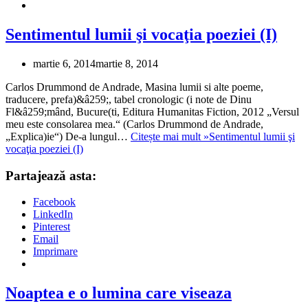
Sentimentul lumii şi vocaţia poeziei (I)
martie 6, 2014
martie 8, 2014
Carlos Drummond de Andrade, Masina lumii si alte poeme,
traducere, prefa)&â259;, tabel cronologic (i note de Dinu
Fl&â259;mând, Bucure(ti, Editura Humanitas Fiction, 2012 „Versul
meu este consolarea mea.“ (Carlos Drummond de Andrade,
„Explica)ie“) De-a lungul…
Citește mai mult »
Sentimentul lumii şi
vocaţia poeziei (I)
Partajează asta:
Facebook
LinkedIn
Pinterest
Email
Imprimare
Noaptea e o lumina care viseaza