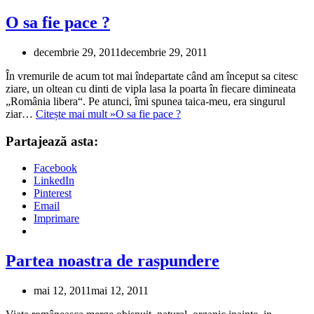
O sa fie pace ?
decembrie 29, 2011
decembrie 29, 2011
În vremurile de acum tot mai îndepartate când am început sa citesc
ziare, un oltean cu dinti de vipla lasa la poarta în fiecare dimineata
„România libera“. Pe atunci, îmi spunea taica-meu, era singurul
ziar…
Citește mai mult »
O sa fie pace ?
Partajează asta:
Facebook
LinkedIn
Pinterest
Email
Imprimare
Partea noastra de raspundere
mai 12, 2011
mai 12, 2011