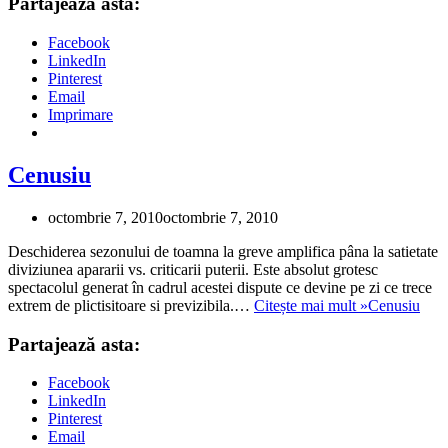
Partajează asta:
Facebook
LinkedIn
Pinterest
Email
Imprimare
Cenusiu
octombrie 7, 2010
octombrie 7, 2010
Deschiderea sezonului de toamna la greve amplifica pâna la satietate
diviziunea apararii vs. criticarii puterii. Este absolut grotesc
spectacolul generat în cadrul acestei dispute ce devine pe zi ce trece
extrem de plictisitoare si previzibila.…
Citește mai mult »
Cenusiu
Partajează asta:
Facebook
LinkedIn
Pinterest
Email