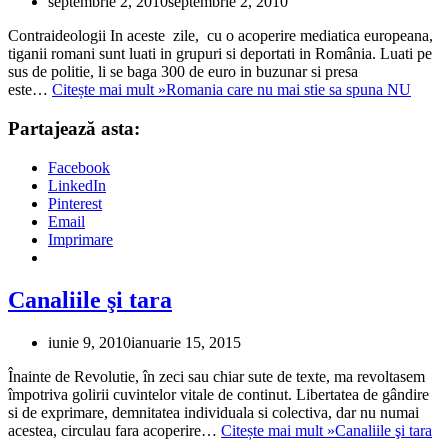
septembrie 2, 2010
septembrie 2, 2010
Contraideologii In aceste zile, cu o acoperire mediatica europeana,
tiganii romani sunt luati in grupuri si deportati in România. Luati pe
sus de politie, li se baga 300 de euro in buzunar si presa
este…
Citește mai mult »
Romania care nu mai stie sa spuna NU
Partajează asta:
Facebook
LinkedIn
Pinterest
Email
Imprimare
Canaliile şi tara
iunie 9, 2010
ianuarie 15, 2015
Înainte de Revolutie, în zeci sau chiar sute de texte, ma revoltasem
împotriva golirii cuvintelor vitale de continut. Libertatea de gândire
si de exprimare, demnitatea individuala si colectiva, dar nu numai
acestea, circulau fara acoperire…
Citește mai mult »
Canaliile şi tara