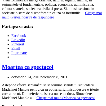
Viata româneasca merge obisnuit, natural, organic inainte, in
segmentele ei fundamentale: politica, economia, administratia,
cultura si artele, societatea civila si presa. Si, totusi, se simte in
societate o stare de disconfort din cauza ca institutiile…
Citește mai
mult »
Partea noastra de raspundere
Partajează asta:
Facebook
LinkedIn
Pinterest
Email
Imprimare
Moartea ca spectacol
octombrie 14, 2010
noiembrie 8, 2011
Astept de câteva saptamâni sa se termine scandalul sinuciderii
Madalinei Manole pentru ca sa pot sa scriu linistit despre o isterie
care a trecut. Din nefericire, isteria nu se da dusa. Sinuciderea
Madalinei Manole a…
Citește mai mult »
Moartea ca spectacol