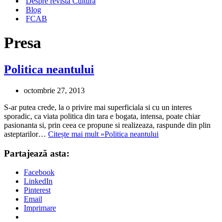
Despre revista Cultura
Blog
FCAB
Presa
Politica neantului
octombrie 27, 2013
S-ar putea crede, la o privire mai superficiala si cu un interes
sporadic, ca viata politica din tara e bogata, intensa, poate chiar
pasionanta si, prin ceea ce propune si realizeaza, raspunde din plin
asteptarilor…
Citește mai mult »
Politica neantului
Partajează asta:
Facebook
LinkedIn
Pinterest
Email
Imprimare