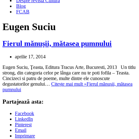
Despre revista Cultura
Blog
FCAB
Eugen Suciu
Fierul mănuşii, mătasea pumnului
aprilie 17, 2014
Eugen Suciu, Ţeasta, Editura Tracus Arte, Bucuresti, 2013 Un titlu
strong, din categoria celor pe lânga care nu te poti fofila – Teasta.
Cincizeci si patru de poeme, multe dintre ele cunoscute
degustatorilor genului…
Citește mai mult »
Fierul mănuşii, mătasea
pumnului
Partajează asta:
Facebook
LinkedIn
Pinterest
Email
Imprimare