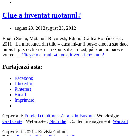
Cine a inventat motanul?
august 23, 2012
august 23, 2012
Eugen Suciu, Motanul, Bucuresti, Editura Cartea Româneasca,
2011 La întrebarea din titlu – daca mi-ar fi pus-o cineva sau daca
mi-as fi pus-o chiar eu –, raspunsul ar fi fost, pâna acum oarece
vreme,…
Citește mai mult »
Cine a inventat motanul?
Partajează asta:
Facebook
LinkedIn
Pinterest
Email
Imprimare
Copyright:
Fundatia Culturala Augustin Buzura
| Webdesign:
Graficante
| Webmaster:
Nicu Ilie
| Content management:
Wansait
Copyright: 2021 - Revista Cultura.