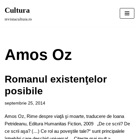
Cultura
Sari
revistacultura.ro
la
conținut
Amos Oz
Romanul existenţelor
posibile
septembrie 25, 2014
Amos Oz, Rime despre viaţă şi moarte, traducere de Ioana
Petrideanu, Editura Humanitas Fiction, 2009 „De ce scrii? De
ce scrii aşa? (…) Ce rol au poveştile tale?“ sunt principalele
întrebări care deschid universal…
Citește mai mult »