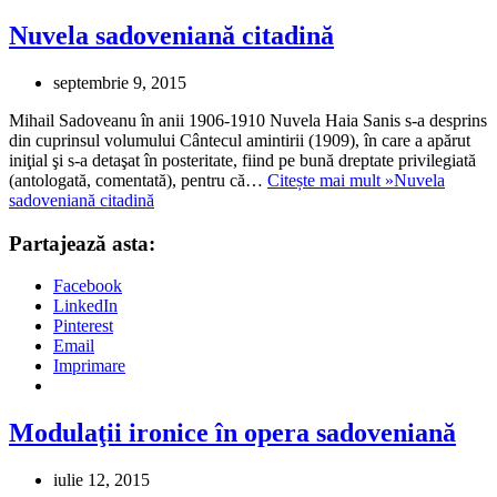
Nuvela sadoveniană citadină
septembrie 9, 2015
Mihail Sadoveanu în anii 1906-1910 Nuvela Haia Sanis s-a desprins
din cuprinsul volumului Cântecul amintirii (1909), în care a apărut
iniţial şi s-a detaşat în posteritate, fiind pe bună dreptate privilegiată
(antologată, comentată), pentru că…
Citește mai mult »
Nuvela
sadoveniană citadină
Partajează asta:
Facebook
LinkedIn
Pinterest
Email
Imprimare
Modulaţii ironice în opera sadoveniană
iulie 12, 2015