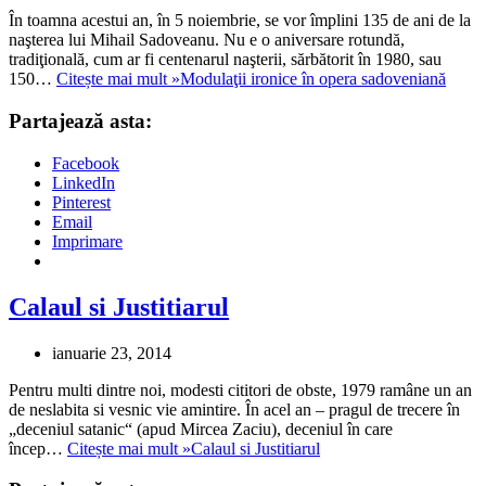
În toamna acestui an, în 5 noiembrie, se vor împlini 135 de ani de la
naşterea lui Mihail Sadoveanu. Nu e o aniversare rotundă,
tradiţională, cum ar fi centenarul naşterii, sărbătorit în 1980, sau
150…
Citește mai mult »
Modulaţii ironice în opera sadoveniană
Partajează asta:
Facebook
LinkedIn
Pinterest
Email
Imprimare
Calaul si Justitiarul
ianuarie 23, 2014
Pentru multi dintre noi, modesti cititori de obste, 1979 ramâne un an
de neslabita si vesnic vie amintire. În acel an – pragul de trecere în
„deceniul satanic“ (apud Mircea Zaciu), deceniul în care
încep…
Citește mai mult »
Calaul si Justitiarul