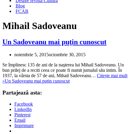
Despre revista Cultura
Blog
FCAB
Mihail Sadoveanu
Un Sadoveanu mai puţin cunoscut
noiembrie 5, 2015
octombrie 30, 2015
Se împlinesc 135 de ani de la naşterea lui Mihail Sadoveanu. Un
bun prilej de a reciti ceea ce poate fi numit jurnalul său intim. În
1937, la vârsta de 57 de ani, Mihail Sadoveanu…
Citește mai mult
»
Un Sadoveanu mai puţin cunoscut
Partajează asta:
Facebook
LinkedIn
Pinterest
Email
Imprimare