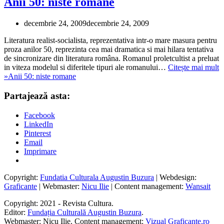
Anii 50: niste romane
decembrie 24, 2009
decembrie 24, 2009
Literatura realist-socialista, reprezentativa intr-o mare masura pentru
proza anilor 50, reprezinta cea mai dramatica si mai hilara tentativa
de sincronizare din literatura româna. Romanul proletcultist a preluat
in viteza modelul si diferitele tipuri ale romanului…
Citește mai mult
»
Anii 50: niste romane
Partajează asta:
Facebook
LinkedIn
Pinterest
Email
Imprimare
Copyright:
Fundatia Culturala Augustin Buzura
| Webdesign:
Graficante
| Webmaster:
Nicu Ilie
| Content management:
Wansait
Copyright: 2021 - Revista Cultura.
Editor:
Fundația Culturală Augustin Buzura
.
Webmaster: Nicu Ilie. Content management:
Vizual Graficante.ro