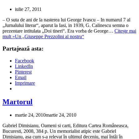
iulie 27, 2011
– O suta de ani de la nasterea lui George Ivascu – In numarul 7 al
„Jurnalului literar“, aparut la Iasi, in 1939, G. Calinescu semna o
prezentare intitulata „Doi tineri“. Era vorba de George…
Citește mai
mult »
Un „Giuseppe Prezzolini al nostru“
Partajează asta:
Facebook
LinkedIn
Pinterest
Email
Imprimare
Martorul
martie 24, 2010
martie 24, 2010
Gabriel Dimisianu, Oameni si carti, Editura Cartea Româneasca,
Bucuresti, 2008, 384 p. Un memorialist atipic este Gabriel
Dimisianu, asa cum s-a relevat în ultimul deceniu, mai întâi în