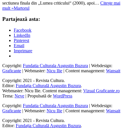
sectiunea finala din „Lumea criticului“ (2000), apoi…
Citește mai
mult »
Martorul
Partajează asta:
Facebook
LinkedIn
Pinterest
Email
Imprimare
Copyright:
Fundatia Culturala Augustin Buzura
| Webdesign:
Graficante
| Webmaster:
Nicu Ilie
| Content management:
Wansait
Copyright: 2021 - Revista Cultura.
Editor:
Fundația Culturală Augustin Buzura
.
Webmaster: Nicu Ilie. Content management:
Vizual Graficante.ro
Tema:
Neve
| Propulsată de
WordPress
Copyright:
Fundatia Culturala Augustin Buzura
| Webdesign:
Graficante
| Webmaster:
Nicu Ilie
| Content management:
Wansait
Copyright: 2021 - Revista Cultura.
Editor:
Fundația Culturală Augustin Buzura
.