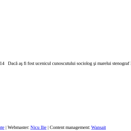
4 Dacă aş fi fost ucenicul cunoscutului sociolog şi marelui stenograf H
nte
| Webmaster:
Nicu Ilie
| Content management:
Wansait