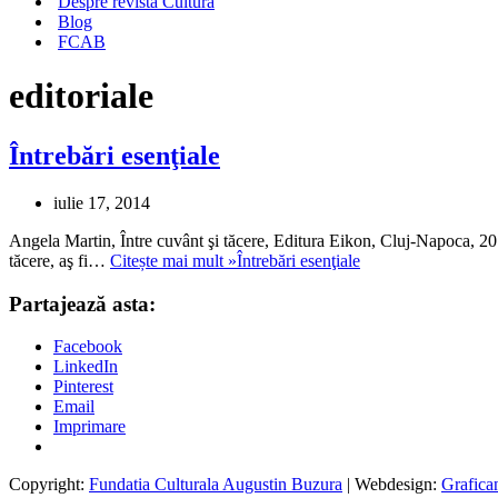
Despre revista Cultura
Blog
FCAB
editoriale
Întrebări esenţiale
iulie 17, 2014
Angela Martin, Între cuvânt şi tăcere, Editura Eikon, Cluj-Napoca, 201
tăcere, aş fi…
Citește mai mult »
Întrebări esenţiale
Partajează asta:
Facebook
LinkedIn
Pinterest
Email
Imprimare
Copyright:
Fundatia Culturala Augustin Buzura
| Webdesign:
Grafica