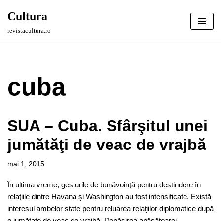
Cultura
Sari
revistacultura.ro
la
conținut
cuba
SUA – Cuba. Sfârşitul unei
jumătăţi de veac de vrajbă
mai 1, 2015
În ultima vreme, gesturile de bunăvoinţă pentru destindere în
relaţiile dintre Havana şi Washington au fost intensificate. Există
interesul ambelor state pentru reluarea relaţiilor diplomatice după
o jumătate de veac de vrajbă. Depăşirea apăsătoarei