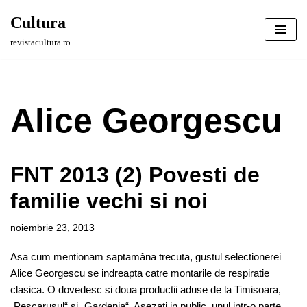
Cultura
Sari
revistacultura.ro
la
conținut
Alice Georgescu
FNT 2013 (2) Povesti de
familie vechi si noi
noiembrie 23, 2013
Asa cum mentionam saptamâna trecuta, gustul selectionerei
Alice Georgescu se indreapta catre montarile de respiratie
clasica. O dovedesc si doua productii aduse de la Timisoara,
„Pescarusul“ si „Gardenia“. Asezati in public, unul intr-o parte,