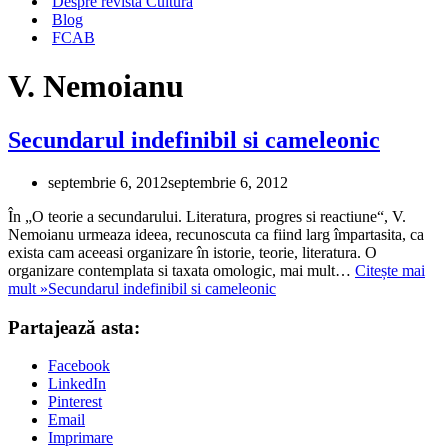
Despre revista Cultura
Blog
FCAB
V. Nemoianu
Secundarul indefinibil si cameleonic
septembrie 6, 2012
septembrie 6, 2012
În „O teorie a secundarului. Literatura, progres si reactiune“, V.
Nemoianu urmeaza ideea, recunoscuta ca fiind larg împartasita, ca
exista cam aceeasi organizare în istorie, teorie, literatura. O
organizare contemplata si taxata omologic, mai mult…
Citește mai
mult »
Secundarul indefinibil si cameleonic
Partajează asta:
Facebook
LinkedIn
Pinterest
Email
Imprimare