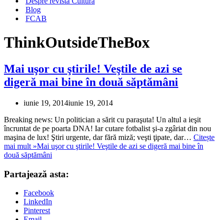
Despre revista Cultura
Blog
FCAB
ThinkOutsideTheBox
Mai uşor cu ştirile! Veştile de azi se
digeră mai bine în două săptămâni
iunie 19, 2014
iunie 19, 2014
Breaking news: Un politician a sărit cu paraşuta! Un altul a ieşit
încruntat de pe poarta DNA! Iar cutare fotbalist şi-a zgâriat din nou
maşina de lux! Ştiri urgente, dar fără miză; veşti ţipate, dar…
Citește
mai mult »
Mai uşor cu ştirile! Veştile de azi se digeră mai bine în
două săptămâni
Partajează asta:
Facebook
LinkedIn
Pinterest
Email