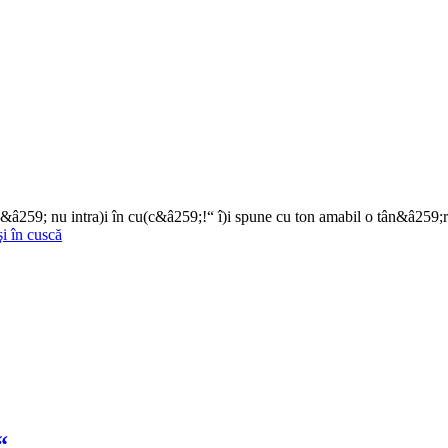
â259; nu intra)i în cu(c&â259;!“ î)i spune cu ton amabil o tân&â259;r&â
şi în cuscă
“