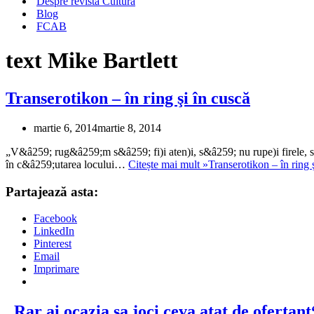
Despre revista Cultura
Blog
FCAB
text Mike Bartlett
Transerotikon – în ring şi în cuscă
martie 6, 2014
martie 8, 2014
„V&â259; rug&â259;m s&â259; fi)i aten)i, s&â259; nu rupe)i firele, s&
în c&â259;utarea locului…
Citește mai mult »
Transerotikon – în ring 
Partajează asta:
Facebook
LinkedIn
Pinterest
Email
Imprimare
„Rar ai ocazia sa joci ceva atat de ofertant