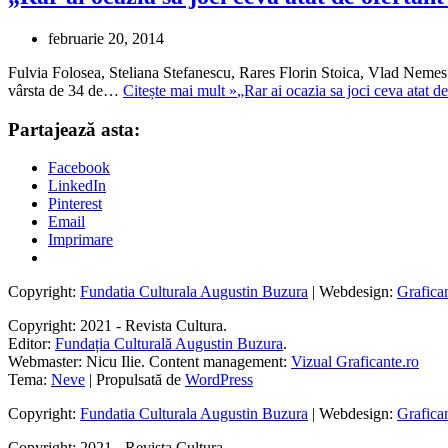
februarie 20, 2014
Fulvia Folosea, Steliana Stefanescu, Rares Florin Stoica, Vlad Nemes 
vârsta de 34 de…
Citește mai mult »
„Rar ai ocazia sa joci ceva atat de
Partajează asta:
Facebook
LinkedIn
Pinterest
Email
Imprimare
Copyright:
Fundatia Culturala Augustin Buzura
| Webdesign:
Grafica
Copyright: 2021 - Revista Cultura.
Editor:
Fundația Culturală Augustin Buzura
.
Webmaster: Nicu Ilie. Content management:
Vizual Graficante.ro
Tema:
Neve
| Propulsată de
WordPress
Copyright:
Fundatia Culturala Augustin Buzura
| Webdesign:
Grafica
Copyright: 2021 - Revista Cultura.