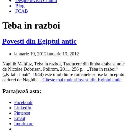
Despre revista Cultura
Blog
FCAB
Teba in razboi
Povesti din Egiptul antic
ianuarie 19, 2012
ianuarie 19, 2012
Naghib Mahfuz, Teba in razboi, Traducere din limba araba si note
de Nicolae Dobrisan, Polirom, 2011, 256 p. „Teba in razboi“
(„Kifah Tibah“, 1944) este unul dintre romanele scrise la inceputul
carierei de Naghib…
Citește mai mult »
Povesti din Egiptul antic
Partajează asta:
Facebook
LinkedIn
Pinterest
Email
Imprimare