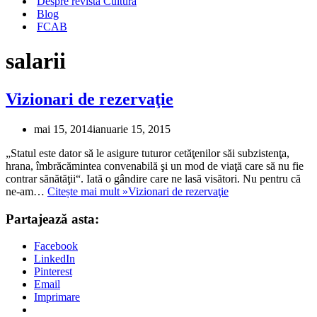
Despre revista Cultura
Blog
FCAB
salarii
Vizionari de rezervaţie
mai 15, 2014
ianuarie 15, 2015
„Statul este dator să le asigure tuturor cetăţenilor săi subzistenţa,
hrana, îmbrăcămintea convenabilă şi un mod de viaţă care să nu fie
contrar sănătăţii“. Iată o gândire care ne lasă visători. Nu pentru că
ne-am…
Citește mai mult »
Vizionari de rezervaţie
Partajează asta:
Facebook
LinkedIn
Pinterest
Email
Imprimare