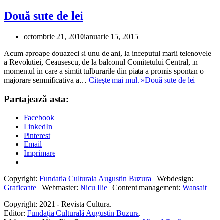
Două sute de lei
octombrie 21, 2010
ianuarie 15, 2015
Acum aproape douazeci si unu de ani, la inceputul marii telenovele
a Revolutiei, Ceausescu, de la balconul Comitetului Central, in
momentul in care a simtit tulburarile din piata a promis spontan o
majorare semnificativa a…
Citește mai mult »
Două sute de lei
Partajează asta:
Facebook
LinkedIn
Pinterest
Email
Imprimare
Copyright:
Fundatia Culturala Augustin Buzura
| Webdesign:
Graficante
| Webmaster:
Nicu Ilie
| Content management:
Wansait
Copyright: 2021 - Revista Cultura.
Editor:
Fundația Culturală Augustin Buzura
.