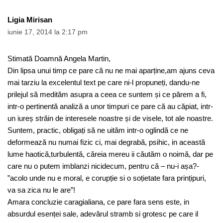
Ligia Mirisan
iunie 17, 2014 la 2:17 pm
Stimată Doamnă Angela Martin,
Din lipsa unui timp ce pare că nu ne mai aparține,am ajuns ceva
mai tarziu la excelentul text pe care ni-l propuneți, dandu-ne
prilejul să medităm asupra a ceea ce suntem și ce părem a fi,
intr-o pertinentă analiză a unor timpuri ce pare că au căpiat, intr-
un iureș străin de interesele noastre și de visele, tot ale noastre.
Suntem, practic, obligați să ne uităm intr-o oglindă ce ne
deformează nu numai fizic ci, mai degrabă, psihic, in această
lume haotică,turbulentă, căreia mereu ii căutăm o noimă, dar pe
care nu o putem imblanzi nicidecum, pentru că – nu-i așa?-
”acolo unde nu e moral, e corupție si o soțietate fara prințipuri,
va sa zica nu le are”!
Amara concluzie caragialiana, ce pare fara sens este, in
absurdul esenței sale, adevărul stramb si grotesc pe care il