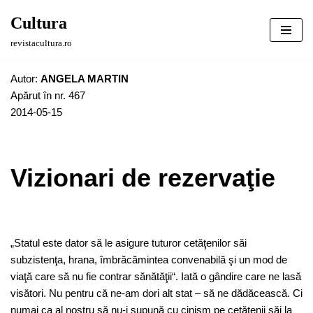
Cultura
Sari
revistacultura.ro
la
conținut
Autor:
ANGELA MARTIN
Apărut în nr. 467
2014-05-15
Vizionari de rezervaţie
„Statul este dator să le asigure tuturor cetăţenilor săi
subzistenţa, hrana, îmbrăcămintea convenabilă şi un mod de
viaţă care să nu fie contrar sănătăţii“. Iată o gândire care ne lasă
visători. Nu pentru că ne-am dori alt stat – să ne dădăcească. Ci
numai ca al nostru să nu-i supună cu cinism pe cetăţenii săi la