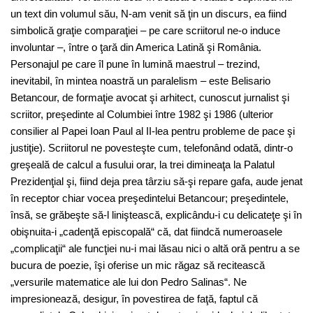
un text din volumul său, N-am venit să ţin un discurs, ea fiind
simbolică graţie comparaţiei – pe care scriitorul ne-o induce
involuntar –, între o ţară din America Latină şi România.
Personajul pe care îl pune în lumină maestrul – trezind,
inevitabil, în mintea noastră un paralelism – este Belisario
Betancour, de formaţie avocat şi arhitect, cunoscut jurnalist şi
scriitor, preşedinte al Columbiei între 1982 şi 1986 (ulterior
consilier al Papei Ioan Paul al II-lea pentru probleme de pace şi
justiţie). Scriitorul ne povesteşte cum, telefonând odată, dintr-o
greşeală de calcul a fusului orar, la trei dimineaţa la Palatul
Prezidenţial şi, fiind deja prea târziu să-şi repare gafa, aude jenat
în receptor chiar vocea preşedintelui Betancour; preşedintele,
însă, se grăbeşte să-l liniştească, explicându-i cu delicateţe şi în
obişnuita-i „cadenţă episcopală“ că, dat fiindcă numeroasele
„complicaţii“ ale funcţiei nu-i mai lăsau nici o altă oră pentru a se
bucura de poezie, îşi oferise un mic răgaz să recitească
„versurile matematice ale lui don Pedro Salinas“. Ne
impresionează, desigur, în povestirea de faţă, faptul că