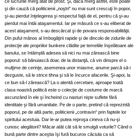
ce lucrurile merg atât de prost. Şi, dacă merg astfel, este poate
şi din cauză că politicienii „noştri“ nu mai sunt crescuţi în popor,
şi-au pierdut înţelegerea şi respectul faţă de el, pentru că şi-au
pierdut mai întâi ataşamentul. Iar pe măsură ce s-au eliberat de
acest ataşament, s-au descărcat şi de povara responsabilităţii.
Din puful mănos al îmbogăţirii rapide şi de dincolo de zidurile de
protecţie ale propriilor bunkere clădite pe temeliile înşelătoare ale
banului, se întâmplă adesea să nici nu mai zărească bine
poporul: să bănuiască doar, de la distanţă, că vin dinspre el o
mulţime de cerinţe, asemenea unor miasme, anume parcă să-i
dezguste, să le strice tihna şi să le încurce afacerile. Şi-apoi, la
ce bun să-l zărească? La o atentă cercetare, aproape toată
clasa noastră politică este o colecţie de costume de marcă
ascunzând în ele şi încheind cu nasturi nişte suflete fără
identitate şi fără umanitate. Pe de o parte, pretind că reprezintă
poporul, pe de altă parte, politicienii „contravin“ prin faptele lor
spiritului acestuia. Dar le-ar putea reproşa cineva că nu-şi
cunosc alegătorii? Măcar atât cât să le smulgă voturile? Când o
bună parte dintre aceştia îşi fură bucuros căciula ca să