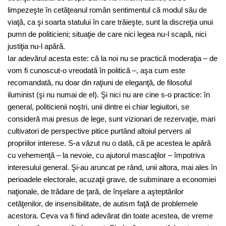
limpezeşte în cetăţeanul român sentimentul că modul său de
viaţă, ca şi soarta statului în care trăieşte, sunt la discreţia unui
pumn de politicieni; situaţie de care nici legea nu-l scapă, nici
justiţia nu-l apără.
Iar adevărul acesta este: că la noi nu se practică moderaţia – de
vom fi cunoscut-o vreodată în politică –, aşa cum este
recomandată, nu doar din raţiuni de eleganţă, de filosoful
iluminist (şi nu numai de el). Şi nici nu are cine s-o practice: în
general, politicienii noştri, unii dintre ei chiar legiuitori, se
consideră mai presus de lege, sunt vizionari de rezervaţie, mari
cultivatori de perspective pitice purtând altoiul pervers al
propriilor interese. S-a văzut nu o dată, că pe acestea le apără
cu vehemenţă – la nevoie, cu ajutorul mascaţilor – împotriva
interesului general. Şi-au aruncat pe rând, unii altora, mai ales în
perioadele electorale, acuzaţii grave, de subminare a economiei
naţionale, de trădare de ţară, de înşelare a aşteptărilor
cetăţenilor, de insensibilitate, de autism faţă de problemele
acestora. Ceva va fi fiind adevărat din toate acestea, de vreme