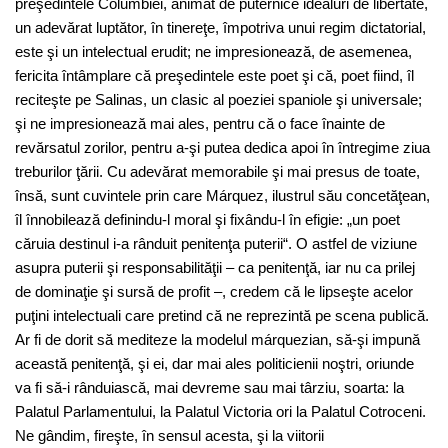
preşedintele Columbiei, animat de puternice idealuri de libertate,
un adevărat luptător, în tinereţe, împotriva unui regim dictatorial,
este şi un intelectual erudit; ne impresionează, de asemenea,
fericita întâmplare că preşedintele este poet şi că, poet fiind, îl
reciteşte pe Salinas, un clasic al poeziei spaniole şi universale;
şi ne impresionează mai ales, pentru că o face înainte de
revărsatul zorilor, pentru a-şi putea dedica apoi în întregime ziua
treburilor ţării. Cu adevărat memorabile şi mai presus de toate,
însă, sunt cuvintele prin care Márquez, ilustrul său concetăţean,
îl înnobilează definindu-l moral şi fixându-l în efigie: „un poet
căruia destinul i-a rânduit penitenţa puterii“. O astfel de viziune
asupra puterii şi responsabilităţii – ca penitenţă, iar nu ca prilej
de dominaţie şi sursă de profit –, credem că le lipseşte acelor
puţini intelectuali care pretind că ne reprezintă pe scena publică.
Ar fi de dorit să mediteze la modelul márquezian, să-şi impună
această penitenţă, şi ei, dar mai ales politicienii noştri, oriunde
va fi să-i rânduiască, mai devreme sau mai târziu, soarta: la
Palatul Parlamentului, la Palatul Victoria ori la Palatul Cotroceni.
Ne gândim, fireşte, în sensul acesta, şi la viitorii