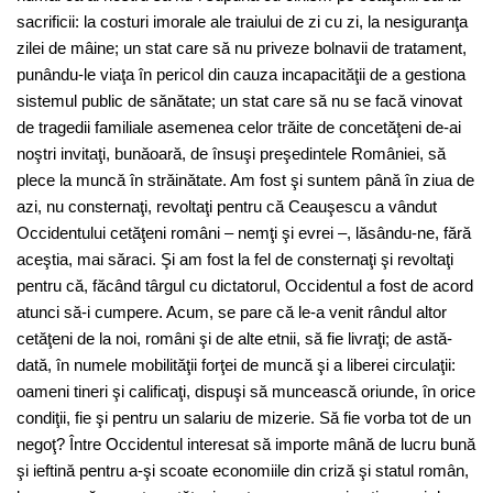
sacrificii: la costuri imorale ale traiului de zi cu zi, la nesiguranţa
zilei de mâine; un stat care să nu priveze bolnavii de tratament,
punându-le viaţa în pericol din cauza incapacităţii de a gestiona
sistemul public de sănătate; un stat care să nu se facă vinovat
de tragedii familiale asemenea celor trăite de concetăţeni de-ai
noştri invitaţi, bunăoară, de însuşi preşedintele României, să
plece la muncă în străinătate. Am fost şi suntem până în ziua de
azi, nu consternaţi, revoltaţi pentru că Ceauşescu a vândut
Occidentului cetăţeni români – nemţi şi evrei –, lăsându-ne, fără
aceştia, mai săraci. Şi am fost la fel de consternaţi şi revoltaţi
pentru că, făcând târgul cu dictatorul, Occidentul a fost de acord
atunci să-i cumpere. Acum, se pare că le-a venit rândul altor
cetăţeni de la noi, români şi de alte etnii, să fie livraţi; de astă-
dată, în numele mobilităţii forţei de muncă şi a liberei circulaţii:
oameni tineri şi calificaţi, dispuşi să muncească oriunde, în orice
condiţii, fie şi pentru un salariu de mizerie. Să fie vorba tot de un
negoţ? Între Occidentul interesat să importe mână de lucru bună
şi ieftină pentru a-şi scoate economiile din criză şi statul român,