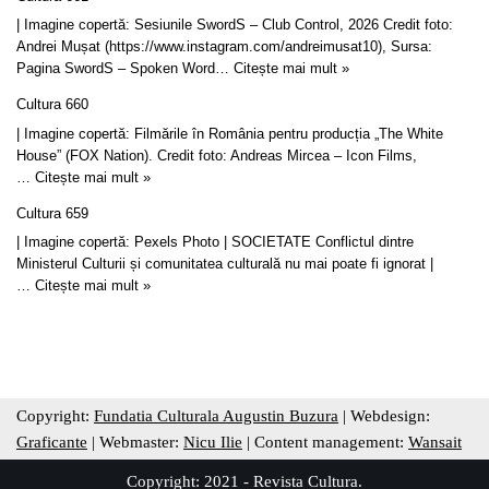
| Imagine copertă: Sesiunile SwordS – Club Control, 2026 Credit foto:
Andrei Mușat (https://www.instagram.com/andreimusat10), Sursa:
Pagina SwordS – Spoken Word…
Citește mai mult »
Cultura 660
| Imagine copertă: Filmările în România pentru producția „The White
House” (FOX Nation). Credit foto: Andreas Mircea – Icon Films,
…
Citește mai mult »
Cultura 659
| Imagine copertă: Pexels Photo | SOCIETATE Conflictul dintre
Ministerul Culturii și comunitatea culturală nu mai poate fi ignorat |
…
Citește mai mult »
Copyright:
Fundatia Culturala Augustin Buzura
| Webdesign:
Graficante
| Webmaster:
Nicu Ilie
| Content management:
Wansait
Copyright: 2021 - Revista Cultura.