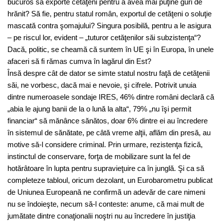
bucuros să exporte cetăţeni pentru a avea mai puţine guri de
hrănit? Să fie, pentru statul român, exportul de cetăţeni o soluţie
mascată contra şomajului? Singura posibilă, pentru a le asigura
– pe riscul lor, evident – „tuturor cetăţenilor săi subzistenţa“?
Dacă, politic, se cheamă că suntem în UE şi în Europa, în unele
afaceri să fi rămas cumva în lagărul din Est?
Însă despre cât de dator se simte statul nostru faţă de cetăţenii
săi, ne vorbesc, dacă mai e nevoie, şi cifrele. Potrivit unuia
dintre numeroasele sondaje IRES, 46% dintre români declară că
„abia le ajung banii de la o lună la alta“, 79% „nu îşi permit
financiar“ să mănânce sănătos, doar 6% dintre ei au încredere
în sistemul de sănătate, pe câtă vreme alţii, aflăm din presă, au
motive să-l considere criminal. Prin urmare, rezistenţa fizică,
instinctul de conservare, forţa de mobilizare sunt la fel de
hotărâtoare în lupta pentru supravieţuire ca în junglă. Şi ca să
completeze tabloul, oricum dezolant, un Eurobarometru publicat
de Uniunea Europeană ne confirmã un adevăr de care nimeni
nu se îndoieşte, necum să-l conteste: anume, că mai mult de
jumătate dintre conaţionalii noştri nu au încredere în justiţia