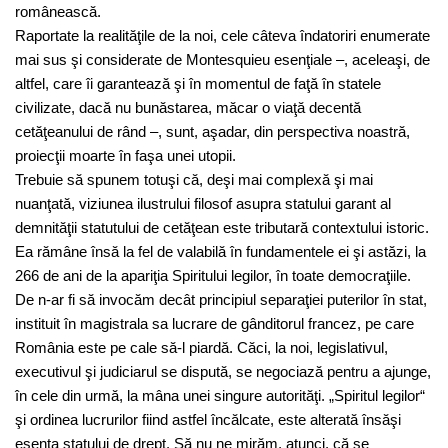
românească.
Raportate la realităţile de la noi, cele câteva îndatoriri enumerate
mai sus şi considerate de Montesquieu esenţiale –, aceleaşi, de
altfel, care îi garantează şi în momentul de faţă în statele
civilizate, dacă nu bunăstarea, măcar o viaţă decentă
cetăţeanului de rând –, sunt, aşadar, din perspectiva noastră,
proiecţii moarte în faşa unei utopii.
Trebuie să spunem totuşi că, deşi mai complexă şi mai
nuanţată, viziunea ilustrului filosof asupra statului garant al
demnităţii statutului de cetăţean este tributară contextului istoric.
Ea rămâne însă la fel de valabilă în fundamentele ei şi astăzi, la
266 de ani de la apariţia Spiritului legilor, în toate democraţiile.
De n-ar fi să invocăm decât principiul separaţiei puterilor în stat,
instituit în magistrala sa lucrare de gânditorul francez, pe care
România este pe cale să-l piardă. Căci, la noi, legislativul,
executivul şi judiciarul se dispută, se negociază pentru a ajunge,
în cele din urmă, la mâna unei singure autorităţi. „Spiritul legilor“
şi ordinea lucrurilor fiind astfel încălcate, este alterată însăşi
esenţa statului de drept. Să nu ne mirăm, atunci, că se