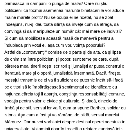
primească în campanii o pungă de mălai? Oare nu ştiu
politicienii că tocmai asemenea mărunte binefaceri le vor aduce
mâine marele profit? Nu se ocupă ei neîncetat, nu se zbat
îndeajuns, nu-şi dau toată silinţa să înveţe cum să atragă, să
convingă şi să manipuleze un număr cât mai mare de indivizi?
Şi cum să mobilizeze această masă de manevră pentru a
îndupleca prin votul ei, aşa cum vor, voinţa poporului?
Astfel de „contravenţii“ comise de o parte şi de alta, ca şi lipsa
de chimism între politicieni şi popor, sunt teme pe care, după
părerea mea, tinerii noştri scriitori şi jurnalişti ar putea construi o
literatură mare şi o operă jurnalistică însemnată. Dacă, fireşte,
mesajul transmis de ei va fi suficient de puternic încât să-i facă
pe cititori să le împărtăşească sentimentul de identificare cu
naţiunea căreia toţi îi aparţin, conştiinţa responsabilităţii comune,
vocaţia pentru valorile civice şi culturale. Şi dacă, dincolo de
limbă şi de stil, scrisul lor va fi, cum ar spune Barthes, solidar cu
istoria. Aşa cum a fost şi va rămâne, de pildă, scrisul marelui
Márquez. Dar nu voi vorbi aici despre destinul operei acestuia în
universalitate. Voi aminti doar în treacăt o relatare cuprinsă într-