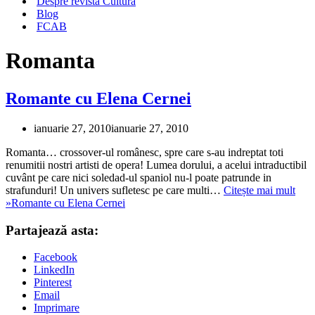
Despre revista Cultura
Blog
FCAB
Romanta
Romante cu Elena Cernei
ianuarie 27, 2010
ianuarie 27, 2010
Romanta… crossover-ul românesc, spre care s-au indreptat toti
renumitii nostri artisti de opera! Lumea dorului, a acelui intraductibil
cuvânt pe care nici soledad-ul spaniol nu-l poate patrunde in
strafunduri! Un univers sufletesc pe care multi…
Citește mai mult
»
Romante cu Elena Cernei
Partajează asta:
Facebook
LinkedIn
Pinterest
Email
Imprimare