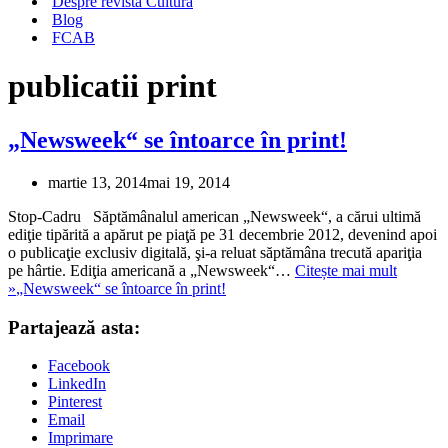
Despre revista Cultura
Blog
FCAB
publicatii print
„Newsweek“ se întoarce în print!
martie 13, 2014
mai 19, 2014
Stop-Cadru Săptămânalul american „Newsweek“, a cărui ultimă
ediţie tipărită a apărut pe piaţă pe 31 decembrie 2012, devenind apoi
o publicaţie exclusiv digitală, şi-a reluat săptămâna trecută apariţia
pe hârtie. Ediţia americană a „Newsweek“…
Citește mai mult
»
„Newsweek“ se întoarce în print!
Partajează asta:
Facebook
LinkedIn
Pinterest
Email
Imprimare