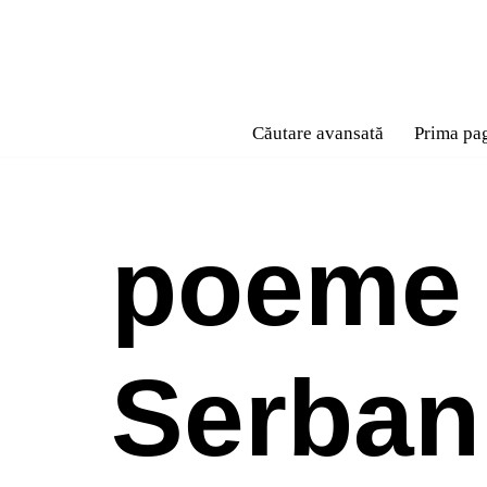
Sari
la
conținut
Căutare avansată
Prima pa
poeme 
Serban