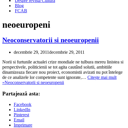
Despre revista Cultura
Blog
FCAB
neoeuropeni
Neoconservatorii si neoeuropenii
decembrie 29, 2011
decembrie 29, 2011
Norii si furtunile actualei crize mondiale ne tulbura mereu linistea si
perspectivele, politicienii se tot agita cautând solutii, ambitiile
dinamizeaza fiecare nou proiect, economistii avizati nu pot întelege
de ce analizele lor competente sunt ignorate,…
Citește mai mult
»
Neoconservatorii si neoeuropenii
Partajează asta:
Facebook
LinkedIn
Pinterest
Email
Imprimare