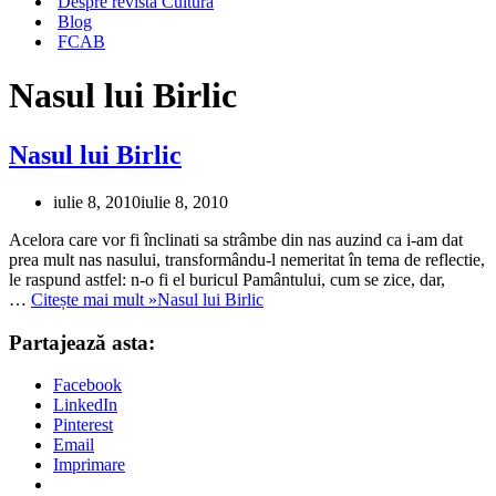
Despre revista Cultura
Blog
FCAB
Nasul lui Birlic
Nasul lui Birlic
iulie 8, 2010
iulie 8, 2010
Acelora care vor fi înclinati sa strâmbe din nas auzind ca i-am dat
prea mult nas nasului, transformându-l nemeritat în tema de reflectie,
le raspund astfel: n-o fi el buricul Pamântului, cum se zice, dar,
…
Citește mai mult »
Nasul lui Birlic
Partajează asta:
Facebook
LinkedIn
Pinterest
Email
Imprimare