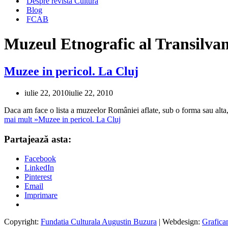
Despre revista Cultura
Blog
FCAB
Muzeul Etnografic al Transilvan
Muzee in pericol. La Cluj
iulie 22, 2010
iulie 22, 2010
Daca am face o lista a muzeelor României aflate, sub o forma sau alta, 
mai mult »
Muzee in pericol. La Cluj
Partajează asta:
Facebook
LinkedIn
Pinterest
Email
Imprimare
Copyright:
Fundatia Culturala Augustin Buzura
| Webdesign:
Grafica