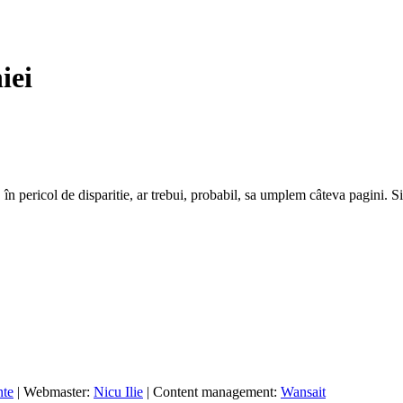
iei
în pericol de disparitie, ar trebui, probabil, sa umplem câteva pagini. S
nte
| Webmaster:
Nicu Ilie
| Content management:
Wansait