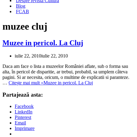
Despre revista Cultura
Blog
FCAB
muzee cluj
Muzee in pericol. La Cluj
iulie 22, 2010
iulie 22, 2010
Daca am face o lista a muzeelor României aflate, sub o forma sau
alta, în pericol de disparitie, ar trebui, probabil, sa umplem câteva
pagini. Si ar necesita, oricum, o multime de explicatii si paranteze.
…
Citește mai mult »
Muzee in pericol. La Cluj
Partajează asta:
Facebook
LinkedIn
Pinterest
Email
Imprimare