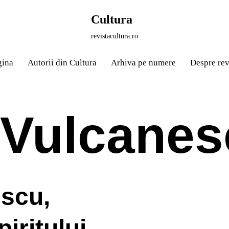
Cultura
revistacultura.ro
gina
Autorii din Cultura
Arhiva pe numere
Despre rev
 Vulcane
scu,
piritului