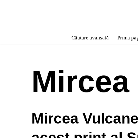
Sari
la
conținut
Căutare avansată
Prima pa
Mircea
Mircea Vulcane
acest print al S