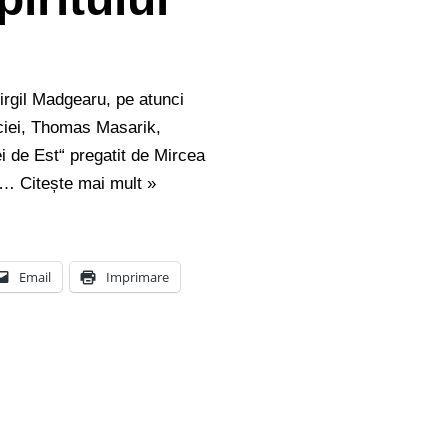
Virgil Madgearu, pe atunci
aciei, Thomas Masarik,
i de Est“ pregatit de Mircea
ar…
Citește mai mult »
Email
Imprimare