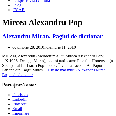
Despre revista Cultura
Blog
FCAB
Mircea Alexandru Pop
Alexandru Miran. Pagini de dictionar
octombrie 28, 2010
noiembrie 11, 2010
MIRAN, Alexandru (pseudonim al lui Mircea Alexandru Pop;
1.X.1926, Deda, j. Mures), poet si traducator. Este fiul Hortensiei (n.
Suciu) si al lui Traian Pop, medic. Învata la Liceul „Al. Papiu-
Ilarian“ din Târgu Mures…
Citește mai mult »
Alexandru Miran.
Pagini de dictionar
Partajează asta:
Facebook
LinkedIn
Pinterest
Email
Imprimare