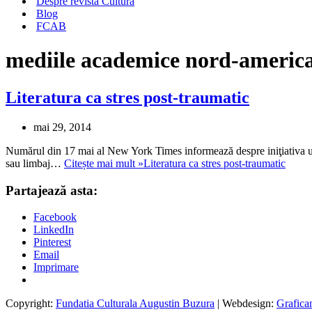
Despre revista Cultura
Blog
FCAB
mediile academice nord-americ
Literatura ca stres post-traumatic
mai 29, 2014
Numărul din 17 mai al New York Times informează despre iniţiativa unor 
sau limbaj…
Citește mai mult »
Literatura ca stres post-traumatic
Partajează asta:
Facebook
LinkedIn
Pinterest
Email
Imprimare
Copyright:
Fundatia Culturala Augustin Buzura
| Webdesign:
Grafica