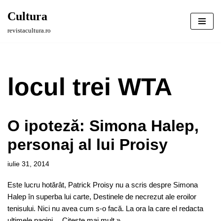
Cultura
Sari
revistacultura.ro
la
conținut
locul trei WTA
O ipoteză: Simona Halep,
personaj al lui Proisy
iulie 31, 2014
Este lucru hotărât, Patrick Proisy nu a scris despre Simona
Halep în superba lui carte, Destinele de necrezut ale eroilor
tenisului. Nici nu avea cum s-o facă. La ora la care el redacta
ultimele pagini…
Citește mai mult »