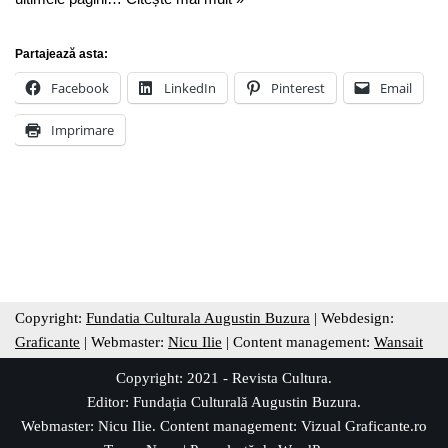
Partajează asta:
Facebook
LinkedIn
Pinterest
Email
Imprimare
Copyright:
Fundatia Culturala Augustin Buzura
| Webdesign:
Graficante
| Webmaster:
Nicu Ilie
| Content management:
Wansait
Copyright: 2021 - Revista Cultura.
Editor:
Fundația Culturală Augustin Buzura
.
Webmaster: Nicu Ilie. Content management:
Vizual Graficante.ro