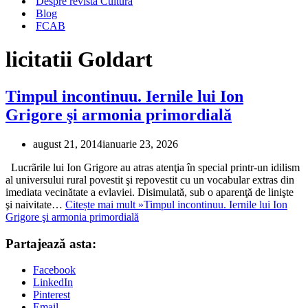
Despre revista Cultura
Blog
FCAB
licitatii Goldart
Timpul incontinuu. Iernile lui Ion
Grigore şi armonia primordială
august 21, 2014
ianuarie 23, 2026
Lucrãrile lui Ion Grigore au atras atenţia în special printr-un idilism
al universului rural povestit şi repovestit cu un vocabular extras din
imediata vecinătate a evlaviei. Disimulată, sub o aparenţă de linişte
şi naivitate…
Citește mai mult »
Timpul incontinuu. Iernile lui Ion
Grigore şi armonia primordială
Partajează asta:
Facebook
LinkedIn
Pinterest
Email