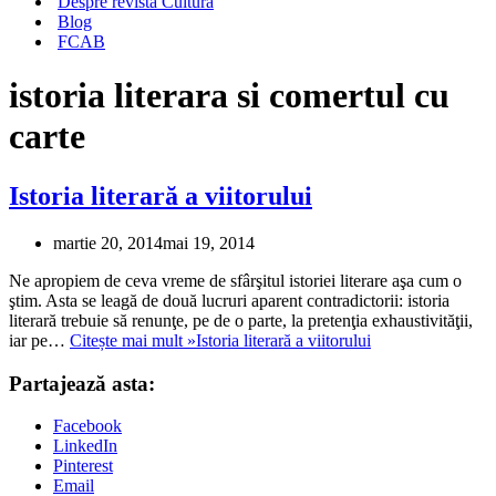
Despre revista Cultura
Blog
FCAB
istoria literara si comertul cu
carte
Istoria literară a viitorului
martie 20, 2014
mai 19, 2014
Ne apropiem de ceva vreme de sfârşitul istoriei literare aşa cum o
ştim. Asta se leagă de două lucruri aparent contradictorii: istoria
literară trebuie să renunţe, pe de o parte, la pretenţia exhaustivităţii,
iar pe…
Citește mai mult »
Istoria literară a viitorului
Partajează asta:
Facebook
LinkedIn
Pinterest
Email