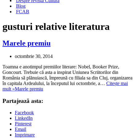
Despre revista Cultura
Blog
FCAB
gusturi relative literatura
Marele premiu
octombrie 30, 2014
Toamna e anotimpul premiilor literare: Nobel, Booker Prize,
Goncourt. Trebuie că asta a inspirat Uniunea Scriitorilor din
România să plănuiască, împreună cu filiala sa din Cluj, organizarea
în capitala Ardealului, la începutul lui octombrie, a…
Citește mai
mult »
Marele premiu
Partajează asta:
Facebook
LinkedIn
Pinterest
Email
Imprimare