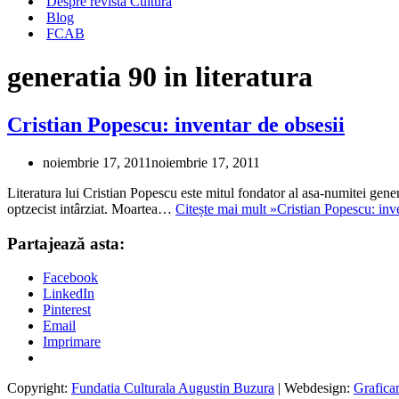
Despre revista Cultura
Blog
FCAB
generatia 90 in literatura
Cristian Popescu: inventar de obsesii
noiembrie 17, 2011
noiembrie 17, 2011
Literatura lui Cristian Popescu este mitul fondator al asa-numitei genera
optzecist intârziat. Moartea…
Citește mai mult »
Cristian Popescu: inv
Partajează asta:
Facebook
LinkedIn
Pinterest
Email
Imprimare
Copyright:
Fundatia Culturala Augustin Buzura
| Webdesign:
Grafica