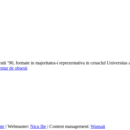
tii ’90, formate in majoritatea-i reprezentativa in cenaclul Universitas al
entar de obsesii
nte
| Webmaster:
Nicu Ilie
| Content management:
Wansait