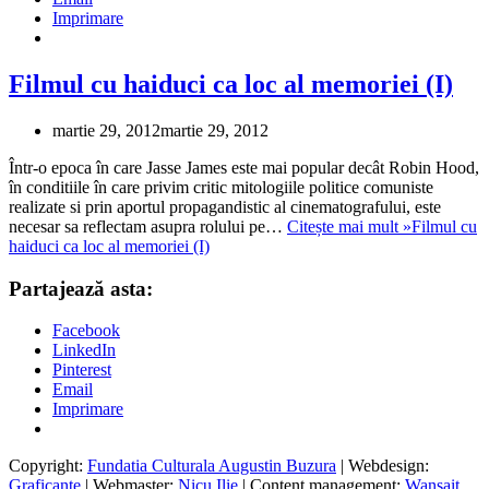
Imprimare
Filmul cu haiduci ca loc al memoriei (I)
martie 29, 2012
martie 29, 2012
Într-o epoca în care Jasse James este mai popular decât Robin Hood,
în conditiile în care privim critic mitologiile politice comuniste
realizate si prin aportul propagandistic al cinematografului, este
necesar sa reflectam asupra rolului pe…
Citește mai mult »
Filmul cu
haiduci ca loc al memoriei (I)
Partajează asta:
Facebook
LinkedIn
Pinterest
Email
Imprimare
Copyright:
Fundatia Culturala Augustin Buzura
| Webdesign:
Graficante
| Webmaster:
Nicu Ilie
| Content management:
Wansait