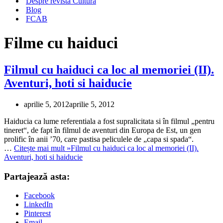
Despre revista Cultura
Blog
FCAB
Filme cu haiduci
Filmul cu haiduci ca loc al memoriei (II).
Aventuri, hoti si haiducie
aprilie 5, 2012
aprilie 5, 2012
Haiducia ca lume referentiala a fost supralicitata si în filmul „pentru
tineret“, de fapt în filmul de aventuri din Europa de Est, un gen
prolific în anii ’70, care pastisa peliculele de „capa si spada“.
…
Citește mai mult »
Filmul cu haiduci ca loc al memoriei (II).
Aventuri, hoti si haiducie
Partajează asta:
Facebook
LinkedIn
Pinterest
Email