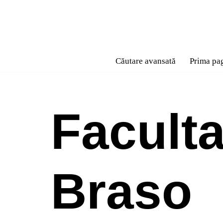
Sari
la
conținut
Căutare avansată
Prima pa
Faculta
Braso