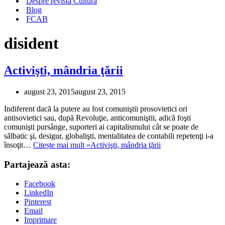
Despre revista Cultura
Blog
FCAB
disident
Activişti, mândria ţării
august 23, 2015
august 23, 2015
Indiferent dacă la putere au fost comuniştii prosovietici ori
antisovietici sau, după Revoluţie, anticomuniştii, adică foşti
comunişti pursânge, suporteri ai capitalismului cât se poate de
sălbatic şi, desigur, globalişti, mentalitatea de contabili repetenţi i-a
însoţit…
Citește mai mult »
Activişti, mândria ţării
Partajează asta:
Facebook
LinkedIn
Pinterest
Email
Imprimare