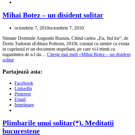
Mihai Botez – un disident solitar
octombrie 7, 2010
octombrie 7, 2010
Stimate Domnule Augustin Buzura, Citind cartea „Eu, fiul lor“, de
Dorin Tudoran sEditura Polirom, 2010t, constat cu uimire ca exista
in cuprinsul ei un document stupefiant, pe care vi-l trimit cu
rugamintea de a-l da…
Citește mai mult »
Mihai Botez – un disident
solitar
Partajează asta:
Facebook
LinkedIn
Pinterest
Email
Imprimare
Plimbarile unui solitar(*). Meditatii
bucurestene