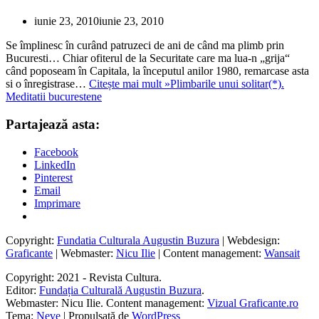
iunie 23, 2010
iunie 23, 2010
Se împlinesc în curând patruzeci de ani de când ma plimb prin
Bucuresti… Chiar ofiterul de la Securitate care ma lua-n „grija“
când poposeam în Capitala, la începutul anilor 1980, remarcase asta
si o înregistrase…
Citește mai mult »
Plimbarile unui solitar(*).
Meditatii bucurestene
Partajează asta:
Facebook
LinkedIn
Pinterest
Email
Imprimare
Copyright:
Fundatia Culturala Augustin Buzura
| Webdesign:
Graficante
| Webmaster:
Nicu Ilie
| Content management:
Wansait
Copyright: 2021 - Revista Cultura.
Editor:
Fundația Culturală Augustin Buzura
.
Webmaster: Nicu Ilie. Content management:
Vizual Graficante.ro
Tema:
Neve
| Propulsată de
WordPress