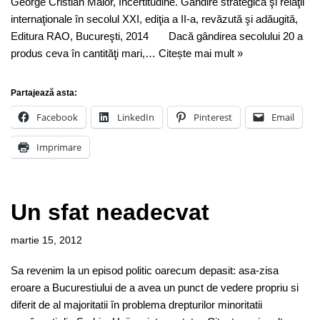
George Cristian Maior, Incertitudine. Gândire strategică şi relaţii
internaţionale în secolul XXI, ediţia a II-a, revăzută şi adăugită,
Editura RAO, Bucureşti, 2014 Dacă gândirea secolului 20 a
produs ceva în cantităţi mari,…
Citește mai mult »
Partajează asta:
Facebook
LinkedIn
Pinterest
Email
Imprimare
Un sfat neadecvat
martie 15, 2012
Sa revenim la un episod politic oarecum depasit: asa-zisa
eroare a Bucurestiului de a avea un punct de vedere propriu si
diferit de al majoritatii în problema drepturilor minoritatii