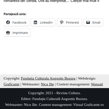
românesti din Serbia. Unii au interpretat…
Citește mai mult »
Partajează asta:
Facebook
LinkedIn
Pinterest
Email
Imprimare
Copyright:
Fundatia Culturala Augustin Buzura
| Webdesign:
Graficante
| Webmaster:
Nicu Ilie
| Content management:
Wansait
Copyright: 2021 - Revista Cultura.
Editor:
Fundația Culturală Augustin Buzura
.
Webmaster: Nicu Ilie. Content management:
Vizual Graficante.ro