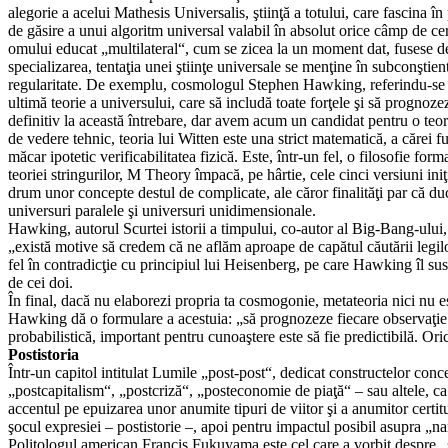
alegorie a acelui Mathesis Universalis, ştiinţă a totului, care fascina î
de găsire a unui algoritm universal valabil în absolut orice câmp de cer
omului educat „multilateral“, cum se zicea la un moment dat, fusese dej
specializarea, tentaţia unei ştiinţe universale se menţine în subconştien
regularitate. De exemplu, cosmologul Stephen Hawking, referindu-se l
ultimă teorie a universului, care să includă toate forţele şi să progn
definitiv la această întrebare, dar avem acum un candidat pentru o teor
de vedere tehnic, teoria lui Witten este una strict matematică, a cărei f
măcar ipotetic verificabilitatea fizică. Este, într-un fel, o filosofie 
teoriei stringurilor, M Theory împacă, pe hârtie, cele cinci versiuni iniţ
drum unor concepte destul de complicate, ale căror finalităţi par că du
universuri paralele şi universuri unidimensionale.
Hawking, autorul Scurtei istorii a timpului, co-autor al Big-Bang-ulu
„există motive să credem că ne aflăm aproape de capătul căutării legi
fel în contradicţie cu principiul lui Heisenberg, pe care Hawking îl susţ
de cei doi.
În final, dacă nu elaborezi propria ta cosmogonie, metateoria nici nu es
Hawking dă o formulare a acestuia: „să prognozeze fiecare observaţie 
probabilistică, important pentru cunoaştere este să fie predictibilă. Or
Postistoria
Într-un capitol intitulat Lumile „post-post“, dedicat constructelor 
„postcapitalism“, „postcriză“, „posteconomie de piaţă“ – sau altele, ca
accentul pe epuizarea unor anumite tipuri de viitor şi a anumitor certit
şocul expresiei – postistorie –, apoi pentru impactul posibil asupra „nar
Politologul american Francis Fukuyama este cel care a vorbit despre „sf