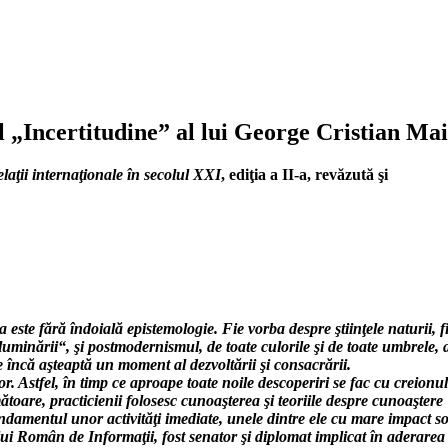
ul „Incertitudine” al lui George Cristian Ma
elaţii internaţionale în secolul XXI
, ediţia a II-a, revăzută şi
este fără îndoială epistemologie. Fie vorba despre ştiinţele naturii, f
luminării“, şi postmodernismul, de toate culorile şi de toate umbrele, 
re încă aşteaptă un moment al dezvoltării şi consacrării.
or. Astfel, în timp ce aproape toate noile descoperiri se fac cu creionu
ătoare, practicienii folosesc cunoaşterea şi teoriile despre cunoaştere
ndamentul unor activităţi imediate, unele dintre ele cu mare impact so
lui Român de Informaţii, fost senator şi diplomat implicat în aderarea