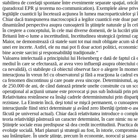
stabilirea de corelaţii spontane între evenimente separate spaţial, oricât
(paradoxul EPR şi teorema no-communication). Exemplele alese privesc 
legităţile cuanticii îşi încetează acţiunea în lumea macroparticulelor şi 
Chiar dacă transpunerea macroscopică a legilor cuanticii este doar parţia
dinamizând perspectiva asupra cunoaşterii în ştiinţele naturale şi în ce
în creştere a conceptului, în cele mai diverse domenii, de la lucrări şti
Britanii într-o lume a incertitudinii, Incetitudinea strategică (primul 
Maior, ne demonstrează că statele sunt tot mai mult obligate acum să devi
unei ere incerte. Astfel, ele nu mai pot fi doar actori politici, economici
bine aceste sarcini şi responsabilităţi tradiţionale.“
Valoarea intelectuală a principiului lui Heisenberg e dată de faptul că 
mediul în care se efectuează, ar avea vreo influenţă asupra obiectului
ca nevalidă), ci stabileşte că obiectul observat face o alegere în moment
interacţiona în vreun fel cu observatorul şi fără a reacţiona la cadrul ex
ca fenomen discontinuu şi care poate avea sincope. Determinismul, aşa
de 250.000 de ani, de când datează primele unelte construite cu un scop
operaţional al acţiunii umane este provocat şi pus sub îndoială prin pr
Relativitatea restrânsese ea însăşi cadrele determinismului prin dispari
rezistase. La Einstein încă, deşi totul se mişcă permanent, o cunoaştere
interacţiunile fiind strict determinate şi având zero libertăţi (printr-o
făcută pe universul actual). Chiar dacă relativitatea introduce o comple
teoria relativităţii păstrează un caracter determinist, în care nimic nu
Ştiinţele sociale erau predispuse să dea credit incertitudinii. Practica
evoluţie socială. Mari planuri şi strategii au fost, în istorie, compromis
sau întâmplare. În unele ştiinţe, precum în economie, norocul şi şansa a