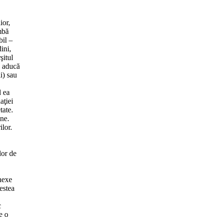
ior,
imbă
bil –
ini,
şitul
ă aducă
i) sau
d ea
aţiei
tate.
ine.
ilor.
lor de
onexe
cestea
c
e o