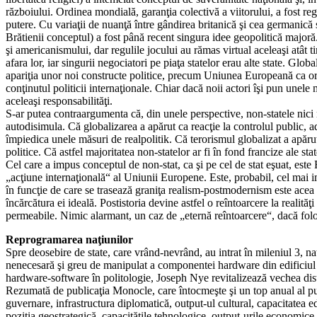
războiului. Ordinea mondială, garanţia colectivă a viitorului, a fost regl
putere. Cu variaţii de nuanţă între gândirea britanică şi cea germanică
Brătienii conceptul) a fost până recent singura idee geopolitică major
şi americanismului, dar regulile jocului au rămas virtual aceleaşi atât tim
afara lor, iar singurii negociatori pe piaţa statelor erau alte state. Glo
apariţia unor noi constructe politice, precum Uniunea Europeană ca orga
conţinutul politicii internaţionale. Chiar dacă noii actori îşi pun unele 
aceleaşi responsabilităţi.
S-ar putea contraargumenta că, din unele perspective, non-statele nici n
autodisimula. Că globalizarea a apărut ca reacţie la controlul public, ade
împiedica unele măsuri de realpolitik. Că terorismul globalizat a apărut c
politice. Că astfel majoritatea non-statelor ar fi în fond francize ale st
Cel care a impus conceptul de non-stat, ca şi pe cel de stat eşuat, este 
„acţiune internaţională“ al Uniunii Europene. Este, probabil, cel mai 
în funcţie de care se trasează graniţa realism-postmodernism este acea se
încărcătura ei ideală. Postistoria devine astfel o reîntoarcere la realităţ
permeabile. Nimic alarmant, un caz de „eternă reîntoarcere“, dacă fol
Reprogramarea naţiunilor
Spre deosebire de state, care vrând-nevrând, au intrat în mileniul 3, naţ
nenecesară şi greu de manipulat a componentei hardware din edificiul et
hardware-software în politologie, Joseph Nye revitalizează vechea disti
Rezumată de publicaţia Monocle, care întocmeşte şi un top anual al pu
guvernare, infrastructura diplomatică, output-ul cultural, capacitatea ed
poziţia geostrategică, capacităţile tehnologice, output-urile economice,