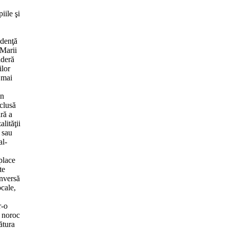
iile şi
idenţă
 Marii
ideră
ilor
a mai
in
clusă
ră a
lităţii
 sau
al-
place
te
inversă
ocale,
r-o
e noroc
ătura