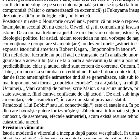
conflictelor ideologice pe scena internaţională şi (aici se înşela) la t
compromisă (Maior o caracterizează ca excentrică) şi Fukuyama însuşi 
dezbatere atât în politologie, cât şi în bioetică.
Postistoria nu este o Nouistorie orwelliană, pentru că nu este o repovest
întâmplat în secolul 20, nu doar la Orwell, ci şi în comunism şi fascism 
istorie. Dacă nu mai trebuie să justifice un clan sau o naţiune, istoria 
ideologiei politice. Iar astăzi, niciun teoretician nu mai vorbeşte de naţiu
convenţionale (cooperare şi ameninţare) au devenit unele „asimetrice“
expresia istoricului american Robert Kagan, „împotmolite în istorie“.
Din nefericire, lucrurile nu pot fi atât de tranşante ca în analizele unor
gramatică a adevărului (sau de la o hartă a adevărului) la una a posibi
predictibilitate, chiar şi atunci când sunt extrem de coerente. Oricum, în
Totuşi, un lucru s-a schimbat cu certitudine. Poate fi doar contextual, u
dar de facto ameninţările asimetrice tind să se generalizeze, atât sub f
mai important, sub forma „cupolelor teroriste“, ca al-Qaida, şi a miliţii
Ucrainei). „Mari cantităţi de putere, scrie Maior, s-au scurs undeva, pri
state suverane, fiind cumva confiscate de alţi actori“. De aici, sub impac
ameninţări, cele „asimetrice“, în care non-statul provoacă statul.
Paradoxul („lui Bobbit“ sau „al conectivităţii“) este că statele au, în p
din care izvorăşte putere lor izvorăşte şi slăbiciunea: informaţia şi glo
cunoscut, de asemenea, efectele asimetriei), acum există resurse tehnol
catastrofale uneori.“
Preistoria viitorului
Istoria modernă a viitorului a început după pacea westphalică, în urma 
libertatea religiei) a întemeiat conceptul de suveranitate naţională şi, î