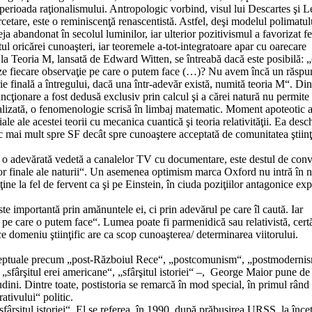
n perioada raţionalismului. Antropologic vorbind, visul lui Descartes şi L
cetare, este o reminiscenţă renascentistă. Astfel, deşi modelul polimatulu
a abandonat în secolul luminilor, iar ulterior pozitivismul a favorizat f
tul oricărei cunoaşteri, iar teoremele a-tot-integratoare apar cu oarecare
a Teoria M, lansată de Edward Witten, se întreabă dacă este posibilă: 
ozeze fiecare observaţie pe care o putem face (…)? Nu avem încă un răspu
ie finală a întregului, dacă una într-adevăr există, numită teoria M“. Di
uncţionare a fost dedusă exclusiv prin calcul şi a cărei natură nu permite 
formalizată, o fenomenologie scrisă în limbaj matematic. Moment apoteotic a
iale ale acestei teorii cu mecanica cuantică şi teoria relativităţii. Ea desc
c mai mult spre SF decât spre cunoaştere acceptată de comunitatea ştiinţ
i, o adevărată vedetă a canalelor TV cu documentare, este destul de conv
lor finale ale naturii“. Un asemenea optimism marca Oxford nu intră în n
ine la fel de fervent ca şi pe Einstein, în ciuda poziţiilor antagonice ex
te importantă prin amănuntele ei, ci prin adevărul pe care îl caută. Iar
pe care o putem face“. Lumea poate fi parmenidică sau relativistă, cert
ice domeniu ştiinţific are ca scop cunoaşterea/ determinarea viitorului.
conceptuale precum „post-Războiul Rece“, „postcomunism“, „postmoderni
 „sfârşitul erei americane“, „sfârşitul istoriei“ –, George Maior pune de
udini. Dintre toate, postistoria se remarcă în mod special, în primul rând
ativului“ politic.
ârşitul istoriei“. El se referea, în 1990, după prăbuşirea URSS, la înce