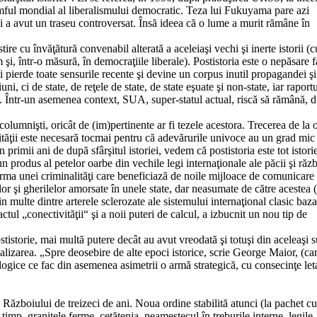
riumful mondial al liberalismului democratic. Teza lui Fukuyama pare azi
a avut un traseu controversat. Însă ideea că o lume a murit rămâne în
ire cu învăţătură convenabil alterată a aceleiaşi vechi şi inerte istorii (
şi, într-o măsură, în democraţiile liberale). Postistoria este o nepăsare f
îşi pierde toate sensurile recente şi devine un corpus inutil propagandei şi
ni, ci de state, de reţele de state, de state eşuate şi non-state, iar raportu
. Într-un asemenea context, SUA, super-statul actual, riscă să rămână, 
 columnişti, oricât de (im)pertinente ar fi tezele acestora. Trecerea de la 
lităţii este necesară tocmai pentru că adevărurile univoce au un grad mic
 primii ani de după sfârşitul istoriei, vedem că postistoria este tot istori
n produs al petelor oarbe din vechile legi internaţionale ale păcii şi răzb
orma unei criminalităţi care beneficiază de noile mijloace de comunicare 
lor şi gherilelor amorsate în unele state, dar neasumate de către acestea 
n multe dintre arterele sclerozate ale sistemului internaţional clasic baza
tul „conectivităţii“ şi a noii puteri de calcul, a izbucnit un nou tip de
ostistorie, mai multă putere decât au avut vreodată şi totuşi din aceleaşi 
balizarea. „Spre deosebire de alte epoci istorice, scrie George Maior, (ca
ogice ce fac din asemenea asimetrii o armă strategică, cu consecinţe let
Războiului de treizeci de ani. Noua ordine stabilită atunci (la pachet cu
n timp, graniţele ferme, cetăţenia, neamestecul în treburile interne, legile