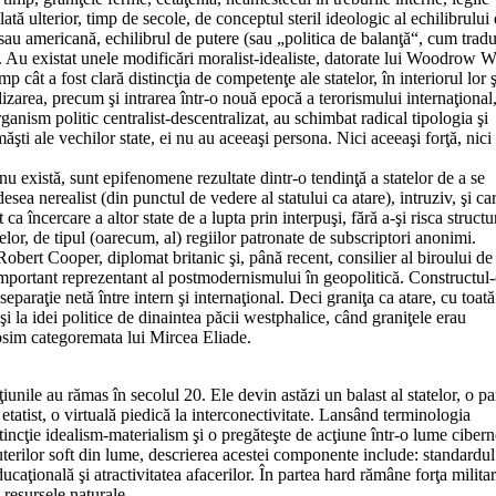
ată ulterior, timp de secole, de conceptul steril ideologic al echilibrului
 sau americană, echilibrul de putere (sau „politica de balanţă“, cum trad
ă. Au existat unele modificări moralist-idealiste, datorate lui Woodrow W
p cât a fost clară distincţia de competenţe ale statelor, în interiorul lor ş
balizarea, precum şi intrarea într-o nouă epocă a terorismului internaţional,
nism politic centralist-descentralizat, au schimbat radical tipologia şi
măşti ale vechilor state, ei nu au aceeaşi persona. Nici aceeaşi forţă, nici
u există, sunt epifenomene rezultate dintr-o tendinţă a statelor de a se
sea nerealist (din punctul de vedere al statului ca atare), intruziv, şi ca
a încercare a altor state de a lupta prin interpuşi, fără a-şi risca structu
atelor, de tipul (oarecum, al) regiilor patronate de subscriptori anonimi.
Robert Cooper, diplomat britanic şi, până recent, consilier al biroului de
important reprezentant al postmodernismului în geopolitică. Constructul-
paraţie netă între intern şi internaţional. Deci graniţa ca atare, cu toată
i şi la idei politice de dinaintea păcii westphalice, când graniţele erau
osim categoremata lui Mircea Eliade.
iunile au rămas în secolul 20. Ele devin astăzi un balast al statelor, o pa
atist, o virtuală piedică la interconectivitate. Lansând terminologia
ncţie idealism-materialism şi o pregăteşte de acţiune într-o lume cibern
terilor soft din lume, descrierea acestei componente include: standardul
ucaţională şi atractivitatea afacerilor. În partea hard rămâne forţa militar
 resursele naturale.