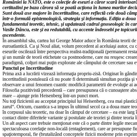
României la NATO, este o colecţie de eseuri a căror scară interioară
certitudini pe baza cărora să se poată acţiona în lumea marilor decizi
Sunt două axe majore în Incertitudine, care reflectă cele două câmpu
într-o formulă epistemologică, strategia şi informaţia. Ediţia a doua
fundamentul teoretic, tehnic, şi updatează cadrul gnoseologic în car
Vasile Dâncu, este şi ea redutabilă, cu accente îndeosebi pe topicurile
ascendente.
În ansamblul său, cartea lui George Maior aduce în România teorii de vâ
euroatlantică. Ca şi Noul aliat, volum precedent al aceluiaşi autor, cu
eseurile oscilează între perspectiva realist-tradiţională (permanent rest
şi un număr de teorii etichetate ca postmoderne, care nu reuşesc creare
paradigmă, colţuri mai puţin explorate ale câmpului de cercetare sau ev
Punctul pe Incertitudine
Prima axă a lucrării vizează informaţia propriu-zisă. Originat în gândire
incertitudinii postulează că nu poate fi determinată simultan poziţia şi
observare a unui fenomen cuantic modifică parametrii de evoluţie ai acest
Filosofia pozitivistă precedentă – care presupunea că o cunoaştere abso
mare – ajunge prin Heisenberg într-un punct mort.
Nu toţi fizicienii au acceptat principiul lui Heisenberg, cea mai plast
zarul“. Oricum, cuantica s-a impus în ultimul secol ca a doua mare teor
în corpusul său teoretic, nu doar în câmpul de cercetare – ea este larg î
contact dintre diferitele variante şi postulate ale teoriei şi dintre teoria î
Un alt aspect care trebuie menţionat este că o parte dintre legile mecan
spectaculoasa corelaţie non-locală (entaglement), care ar presupune fie
spaţiotemporal, fie (brutalizând conceptele fizicii moderne prin exprimar