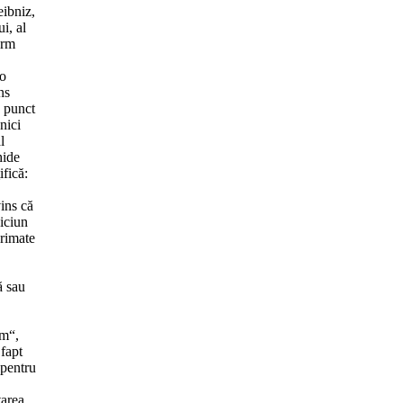
eibniz,
i, al
erm
„o
ns
n punct
nici
l
hide
ifică:
ins că
iciun
primate
ă sau
sm“,
 fapt
 pentru
tarea