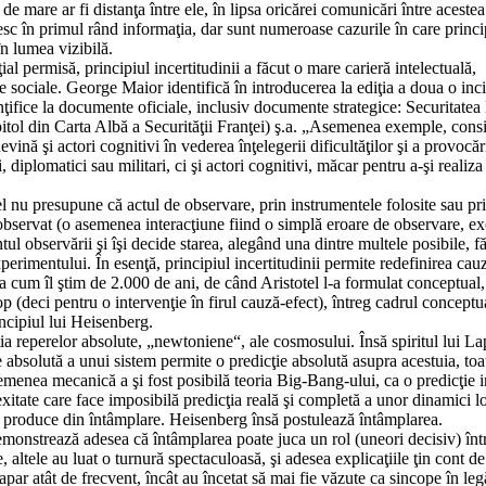
 de mare ar fi distanţa între ele, în lipsa oricărei comunicări între acestea
în primul rând informaţia, dar sunt numeroase cazurile în care princip
în lumea vizibilă.
l permisă, principiul incertitudinii a făcut o mare carieră intelectuală,
le sociale. George Maior identifică în introducerea la ediţia a doua o inc
inţifice la documente oficiale, inclusiv documente strategice: Securitatea
capitol din Carta Albă a Securităţii Franţei) ş.a. „Asemenea exemple, cons
nă şi actori cognitivi în vederea înţelegerii dificultăţilor şi a provocăr
, diplomatici sau militari, ci şi actori cognitivi, măcar pentru a-şi realiz
el nu presupune că actul de observare, prin instrumentele folosite sau pr
 observat (o asemenea interacţiune fiind o simplă eroare de observare, ex
ul observării şi îşi decide starea, alegând una dintre multele posibile, fă
perimentului. În esenţă, principiul incertitudinii permite redefinirea cauza
 cum îl ştim de 2.000 de ani, de când Aristotel l-a formulat conceptual,
 (deci pentru o intervenţie în firul cauză-efect), întreg cadrul conceptu
incipiul lui Heisenberg.
ţia reperelor absolute, „newtoniene“, ale cosmosului. Însă spiritul lui La
 absolută a unui sistem permite o predicţie absolută asupra acestuia, toa
 asemenea mecanică a şi fost posibilă teoria Big-Bang-ului, ca o predicţie 
xitate care face imposibilă predicţia reală şi completă a unor dinamici l
 se produce din întâmplare. Heisenberg însă postulează întâmplarea.
 demonstrează adesea că întâmplarea poate juca un rol (uneori decisiv) înt
e, altele au luat o turnură spectaculoasă, şi adesea explicaţiile ţin cont d
par atât de frecvent, încât au încetat să mai fie văzute ca sincope în leg