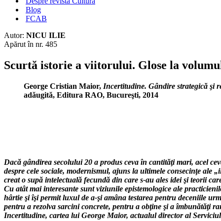
Despre revista Cultura
Blog
FCAB
Autor:
NICU ILIE
Apărut în nr. 485
Scurtă istorie a viitorului. Glose la volum
George Cristian Maior,
Incertitudine. Gândire strategică şi r
adăugită, Editura RAO, Bucureşti, 2014
Dacă gândirea secolului 20 a produs ceva în cantităţi mari, acel ceva 
despre cele sociale, modernismul, ajuns la ultimele consecinţe ale „i
creat o supă intelectuală fecundă din care s-au ales idei şi teorii ca
Cu atât mai interesante sunt viziunile epistemologice ale practicienil
hârtie şi îşi permit luxul de a-şi amâna testarea pentru deceniile urm
pentru a rezolva sarcini concrete, pentru a obţine şi a îmbunătăţi ra
Incertitudine, cartea lui George Maior, actualul director al Serviciu