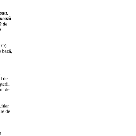
 sau,
tuează
ă de
e
ATO),
e bază,
l
ul de
terii.
ent de
chiar
ure de
e