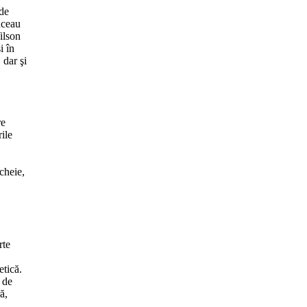
 de
uceau
ilson
i în
 dar şi
re
rile
cheie,
rte
etică.
 de
ă,