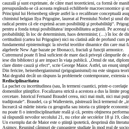
cauzală şi sunt exprimate, de către mari teoreticieni, ca formă de mani
presupunându-se că aceasta reglează echilibrele macroeconomice şi str
Principiul lui Heisenberg sileşte astfel la o recalibrare conceptuală asup
chimistul belgian Ilya Prigogine, laureat al Premiului Nobel şi unul dint
radical pentru că ele exprimă acum posibilităţi şi probabilităţi“. Prigog
pentru a fonda totuşi posibilitatea/ imposibilitatea acţiunii. Pe aceeaş
probabilităţi; în loc de determinism, haos determinist; (…) în loc de d
certitudinii (cartea lui Prigogine) nici nu clatină atât de profund cum
fundamentul epistemologic la nivelul teoriilor dinamice din care mai fa
algebrele New Age bazate pe fibonacci, fractali şi funcţii armonice.
Cutremurul poate fi însă suficient de mare dacă priveşti câmpurile de ac
iese din biblioteci şi are impact în viaţa publică. „Omul de stat, diploma
clare dintre cauză şi efect“, scrie George Maior. Astfel, un enunţ simplu,
Din fericire, heisenbergianismul (prigogianismul) nu este singura teori
Mai degrabă decât un răspuns la problemele contemporane, extensia socia
Redisciplinaritatea
La pachet cu incertitudinea (sau, în termeni cuantici, printr-o corelaţi
domeniilor ştiinţifice. Focalizarea strictă a acestora a dus la limite pr
cercetare. Istoricul Fernand Braudel cerea, nici mai mult, nici mai puţin
tradiţionale“. Braudel, ca şi Wallerstein, păstrează încă termenul de „i
încearcă să mărite istoria cu geografia sau istoria cu ştiinţele econom
nu poate fi o interdisciplinaritate reală şi că, pentru obţinerea perform
să răspundă nevoilor secolului 21, nu celor ale secolelor 18 şi 19, când 
Un exemplu dat de Maior este o ştiinţă ipotetică, desprinsă din literatur
Asimov. Reunind câmpuri de cunoaştere studiate în mod real de sociologie