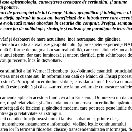
 este epistemologia, cunoaşterea creatoare de certitudini, şi anume
i politice.
ri de preocupări ale lui George Maior: geopolitica şi intelligence-ul
 a cărţii, apărută în acest an, beneficiază de o introducere care accen
e evoluează temele abordate în eseurile din conţinut. Prefaţa, semnat
 care ţin de politologie, strategie şi etatism şi pe paradigmele teoretic
rf şi dezbateri de mare actualitate, încă netranşate, din gândirea
 o tematică dedicată exclusiv geopoliticului (şi proaspetei experienţe N
artată în forme de pragmatism sau realpolitik), care constituie viziunea d
a unui sistem, dar care luminează şi uneori clarifică, prin schimbarea de
oluţii recente, încă în dezvoltare.
a ştiinţifică a lui Werner Heisenberg, (co-)părintele cuanticii, principiu
 viteza unei cuante sau, în reformularea dată de Maior, că „însuşi proces
uia“. Principiul incertitudinii stabileşte aşadar o limită fizică a cunoaş
lută este posibilă şi că ea s-ar reduce la un volum de cunoaştere sufici
ică amendă aplicată acestuia fiind cea a lui Einstein: „Dumnezeu nu dă cu
ie, după relativitate, şi – în ciuda unor numeroase incertitudini apărute 
mbrăţişată de fizicieni şi gânditori moderni care pot trece peste liniile d
ntreagă şi relativitate sau stringuri.
icii cuantice funcţionează numai la nivel subatomic, printre ele şi
 transmiterea instantanee a informaţiei, violând legile continuumului
ea lor în termenii filosofiei clasice) transcendentalitatea informaţiei, fi