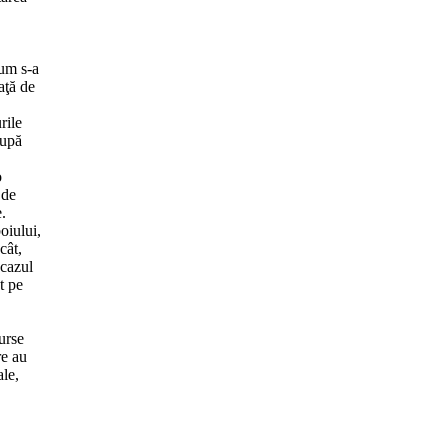
cum s-a
aţă de
rile
după
o
 de
e.
oiului,
cât,
(cazul
t pe
surse
re au
ale,