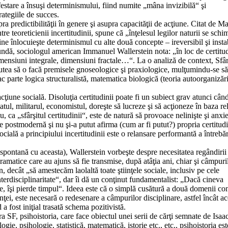
festare a însuşi determinismului, fiind numite „mâna invizibilă“ şi
ategiile de succes.
ra predictibilităţii în genere şi asupra capacităţii de acţiune. Citat de Ma
re teoreticienii incertitudinii, spune că „înţelesul legilor naturii se sch
ine înlocuieşte determinismul cu alte două concepte – ireversibil şi insta
i undă, sociologul american Immanuel Wallerstein nota: „în loc de certitud
imensiuni integrale, dimensiuni fractale…“. La o analiză de context, Sfâr
 putea să o facă premisele gnoseologice şi praxiologice, mulţumindu-se s
c parte logica structuralistă, matematica biologică (teoria autoorganizări
ţiune socială. Disoluţia certitudinii poate fi un subiect grav atunci cân
tul, militarul, economistul, doreşte să lucreze şi să acţioneze în baza rel
 ca „sfârşitul certitudinii“, este de natură să provoace nelinişte şi anxie
e postmodernă şi nu şi-a putut afirma (cum ar fi putut?) propria certitud
lă a principiului incertitudinii este o relansare performantă a întrebăr
e spontană cu aceasta), Wallerstein vorbeşte despre necesitatea regândirii
ogramatice care au ajuns să fie transmise, după atâţia ani, chiar şi câmpuri
, decât „să amestecăm laolaltă toate ştiinţele sociale, inclusiv pe cele
nterdisciplinaritate“, dar îi dă un conţinut fundamentalist: „Dacă cineva
ice, îşi pierde timpul“. Ideea este că o simplă cusătură a două domenii c
anţei, este necesară o redesenare a câmpurilor disciplinare, astfel încât a
a fost iniţial trasată schema pozitivistă.
a SF, psihoistoria, care face obiectul unei serii de cărţi semnate de Isaa
, psihologie, statistică, matematică, istorie etc., etc., psihoistoria est