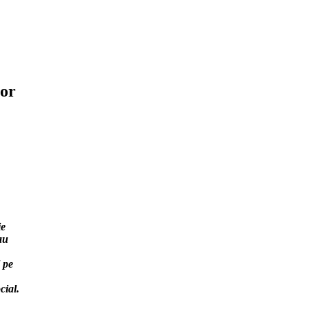
ior
ie
au
l pe
cial.