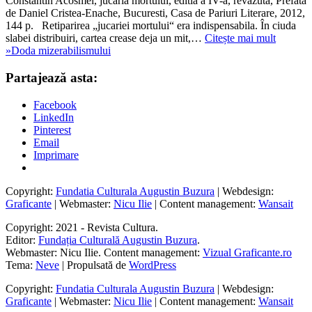
Constantin Acosmei, jucaria mortului, editia a IV-a, revazuta, Prefata
de Daniel Cristea-Enache, Bucuresti, Casa de Pariuri Literare, 2012,
144 p. Retiparirea „jucariei mortului“ era indispensabila. În ciuda
slabei distribuiri, cartea crease deja un mit,…
Citește mai mult
»
Doda mizerabilismului
Partajează asta:
Facebook
LinkedIn
Pinterest
Email
Imprimare
Copyright:
Fundatia Culturala Augustin Buzura
| Webdesign:
Graficante
| Webmaster:
Nicu Ilie
| Content management:
Wansait
Copyright: 2021 - Revista Cultura.
Editor:
Fundația Culturală Augustin Buzura
.
Webmaster: Nicu Ilie. Content management:
Vizual Graficante.ro
Tema:
Neve
| Propulsată de
WordPress
Copyright:
Fundatia Culturala Augustin Buzura
| Webdesign:
Graficante
| Webmaster:
Nicu Ilie
| Content management:
Wansait