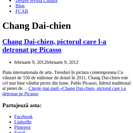
Despre revista Cultura
Blog
FCAB
Chang Dai-chien
Chang Dai-chien, pictorul care l-a
detronat pe Picasso
februarie 9, 2012
februarie 9, 2012
Piata internationala de arta. Trenduri în pictura contemporana Cu
vânzari de 550 de milionae de dolari în 2011, Chang Dai-chien este
cel mai bine vândut pictor din lume. Pablo Picasso, liderul traditional
al pietei de…
Citește mai mult »
Chang Dai-chien, pictorul care l-a
detronat pe Picasso
Partajează asta:
Facebook
LinkedIn
Pinterest
Email