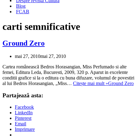
Despre revista Cultura
Blog
FCAB
carti semnificative
Ground Zero
mai 27, 2010
mai 27, 2010
Cartea româneascã Bedros Horasangian, Miss Perfumado si alte
femei, Editura Leda, Bucuresti, 2009, 320 p. Aparut in excelente
conditii grafice si la o editura cu buna difuzare, volumul de povestiri
al lui Bedros Horasangian, „Miss…
Citește mai mult »
Ground Zero
Partajează asta:
Facebook
LinkedIn
Pinterest
Email
Imprimare