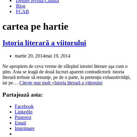
Despre revista Cultura
Blog
FCAB
cartea pe hartie
Istoria literară a viitorului
martie 20, 2014
mai 19, 2014
Ne apropiem de ceva vreme de sfârşitul istoriei literare aşa cum o
ştim. Asta se leagă de două lucruri aparent contradictorii: istoria
literară trebuie să renunţe, pe de o parte, la pretenţia exhaustivităţii,
iar pe…
Citește mai mult »
Istoria literară a viitorului
Partajează asta:
Facebook
LinkedIn
Pinterest
Email
Imprimare