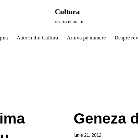
Cultura
revistacultura.ro
gina
Autorii din Cultura
Arhiva pe numere
Despre rev
tima
Geneza d
ru
iunie 21, 2012