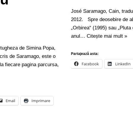
José Saramago, Cain, traduc
2012. Spre deosebire de alt
„Orbirea“ (1995) sau „Pluta 
anul…
Citește mai mult »
rtugheza de Simina Popa,
Partajează asta:
scris de Saramago, este o
Facebook
LinkedIn
 la fiecare pagina parcursa,
Email
Imprimare