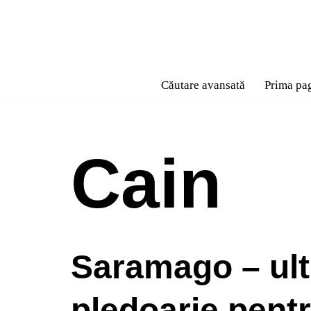
Sari
la
conținut
Căutare avansată
Prima pa
Cain
Saramago – ul
pledoarie pent